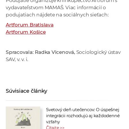
Podujatie organizuje kníhkupectvo Artfórum s
vydavateľstvom MAMAŠ. Viac informácií o
podujatiach nájdete na sociálnych sieťach:
Artforum Bratislava
Artforum Košice
Spracovala: Radka Vicenová,
Sociologický ústav
SAV, v. v. i.
Súvisiace články
Svetový deň utečencov: O úspešnej
integrácii rozhodujú aj každodenné
vzťahy
Čítajte >>