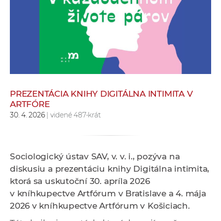
e
v
p
r
a
c
o
v
PREZENTÁCIA KNIHY DIGITÁLNA INTIMITA V
ARTFÓRE
n
30. 4. 2026
| videné 487-krát
í
č
k
a
Sociologický ústav SAV, v. v. i., pozýva na
c
diskusiu a prezentáciu knihy Digitálna intimita,
h
ktorá sa uskutoční 30. apríla 2026
a
v kníhkupectve Artfórum v Bratislave a 4. mája
p
2026 v kníhkupectve Artfórum v Košiciach.
r