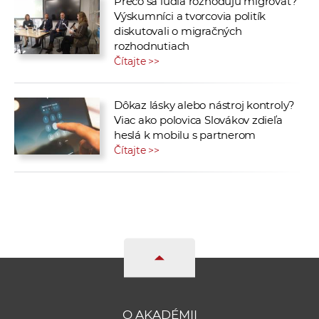
Prečo sa ľudia rozhodujú migrovať?
Výskumníci a tvorcovia politík
diskutovali o migračných
rozhodnutiach
Čítajte >>
Dôkaz lásky alebo nástroj kontroly?
Viac ako polovica Slovákov zdieľa
heslá k mobilu s partnerom
Čítajte >>
O AKADÉMII