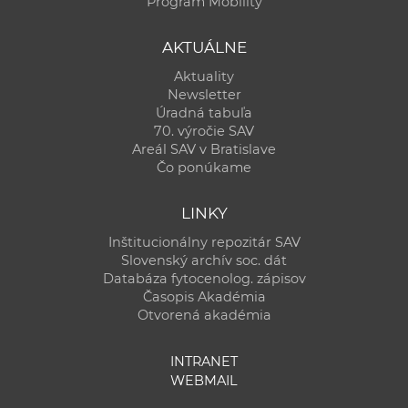
Program Mobility
AKTUÁLNE
Aktuality
Newsletter
Úradná tabuľa
70. výročie SAV
Areál SAV v Bratislave
Čo ponúkame
LINKY
Inštitucionálny repozitár SAV
Slovenský archív soc. dát
Databáza fytocenolog. zápisov
Časopis Akadémia
Otvorená akadémia
INTRANET
WEBMAIL