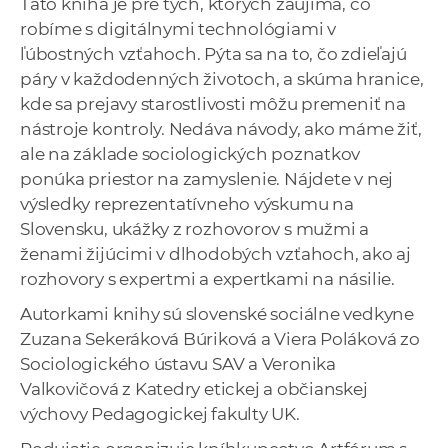
Táto kniha je pre tých, ktorých zaujíma, čo
a
robíme s digitálnymi technológiami v
c
ľúbostných vzťahoch. Pýta sa na to, čo zdieľajú
o
páry v každodenných životoch, a skúma hranice,
v
kde sa prejavy starostlivosti môžu premeniť na
n
nástroje kontroly. Nedáva návody, ako máme žiť,
í
ale na základe sociologických poznatkov
k
ponúka priestor na zamyslenie. Nájdete v nej
o
výsledky reprezentatívneho výskumu na
c
Slovensku, ukážky z rozhovorov s mužmi a
h
ženami žijúcimi v dlhodobých vzťahoch, ako aj
S
rozhovory s expertmi a expertkami na násilie.
A
Autorkami knihy sú slovenské sociálne vedkyne
V
Zuzana Sekeráková Búriková a Viera Poláková zo
Sociologického ústavu SAV a Veronika
Valkovičová z Katedry etickej a občianskej
výchovy Pedagogickej fakulty UK.