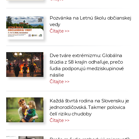
Pozvánka na Letnú školu občianskej
vedy
Čítajte >>
Dve tváre extrémizmu: Globálna
štúdia z 58 krajín odhaľuje, prečo
ľudia podporujú medziskupinové
násilie
Čítajte >>
Každá štvrtá rodina na Slovensku je
jednorodičovská. Takmer polovica
čelí riziku chudoby
Čítajte >>