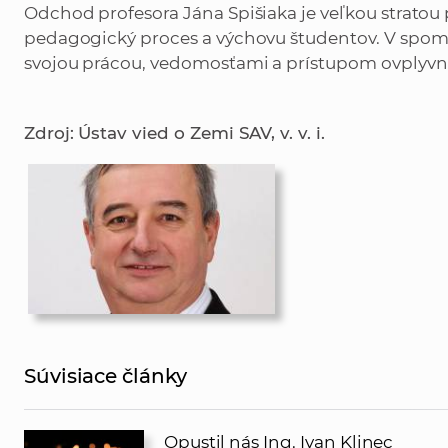
Odchod profesora Jána Spišiaka je veľkou strato
pedagogický proces a výchovu študentov. V spom
svojou prácou, vedomosťami a prístupom ovplyvn
Zdroj: Ústav vied o Zemi SAV, v. v. i.
Súvisiace články
Opustil nás Ing. Ivan Klinec