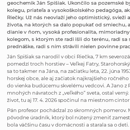
geochemik Ján Spišiak. Ukončilo sa pozemské b
kolegu, priateľa a vysokoškolského pedagóga, ak
Riečky. Už nás neovlaží jeho optimistický, svieži
života, na ktorých sa dalo popukať od smiechu, a
dianie v ňom, vysoká profesionalita, mimoriadny
kolegom, s ktorým ste radi išli do terénu, radi sa 
prednáške, radi s ním strávili nielen povinne pra
Ján Spišiak sa narodil v obci Riečka, 7 km severoz
pomedzí troch horstiev – Veľkej Fatry, Starohorsk
sa to takmer na Jána, na začiatku leta, 22. júna 19
horskej obce, ale aj začiatok najkrajšieho ročného
do vienka budúcemu skvelému vedcovi. A Jano z Ri
mnohých návratoch z „veľkého“ sveta, ostal verný. 
život, tu aj 17. 4. 2026 spočinul na miestnom cintor
Pán profesor pochádzal zo skromných pomerov. Ma
pôvodne úradník, ktorý bol nútený zmeniť zames
bola väčšinu času v domácnosti a starala sa o deti.