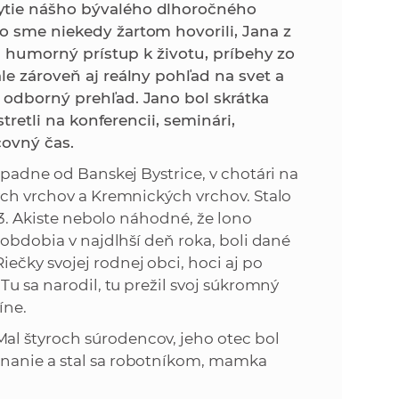
k
ytie nášho bývalého dlhoročného
o
o sme niekedy žartom hovorili, Jana z
n
c
 a humorný prístup k životu, príbehy zo
h
le zároveň aj reálny pohľad na svet a
k
S
 odborný prehľad. Jano bol skrátka
A
stretli na konferencii, seminári,
a
V
covný čas.
c
ápadne od Banskej Bystrice, v chotári na
ých vrchov a Kremnických vrchov. Stalo
h
53. Akiste nebolo náhodné, že lono
 obdobia v najdlhší deň roka, boli dané
S
ečky svojej rodnej obci, hoci aj po
Tu sa narodil, tu prežil svoj súkromný
A
íne.
l štyroch súrodencov, jeho otec bol
V
tnanie a stal sa robotníkom, mamka