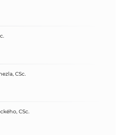
c.
ezla, CSc.
ckého, CSc.