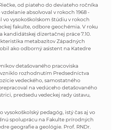
 Riečke, od piateho do deviateho ročníka
 vzdelanie absolvoval v rokoch 1968 -
al vo vysokoškolskom štúdiu v rokoch
eckej fakulte, odbore geochémia. V roku
ba kandidátskej dizertačnej práce 7.10.
akteristika metabazitov Západných
obil ako odborný asistent na Katedre
covníkov detašovaného pracoviska
é vzniklo rozhodnutím Predsedníctva
ez pozície vedeckého, samostatného
prepracoval na vedúceho detašovaného
rici, predsedu vedeckej rady ústavu,
 vysokoškolský pedagóg, istý čas aj vo
dnú spoluprácu na Fakulte prírodných
edre geografie a geológie. Prof. RNDr.