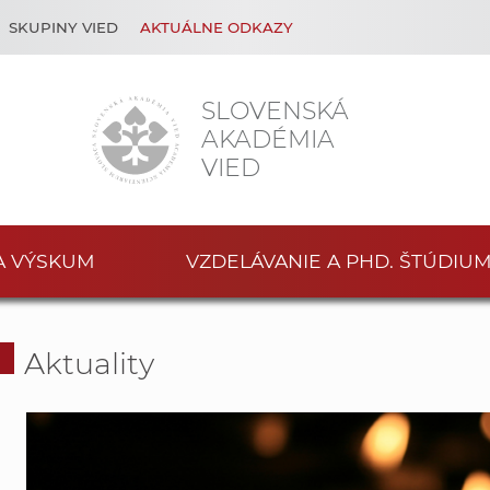
SKUPINY VIED
AKTUÁLNE ODKAZY
SLOVENSKÁ
AKADÉMIA
VIED
A VÝSKUM
VZDELÁVANIE A PHD. ŠTÚDIU
Aktuality