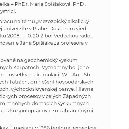
želka – PhDr. Mária Spišiaková, PhD.,
strici.
prácu na tému „Mezozoický alkalický
 univerzite v Prahe. Doktorom vied
ku 2008. 1. 10. 2012 bol Vedeckou radou
vanie Jána Spišiaka za profesora v
entované na geochemický výskum
adných Karpatoch. Významný bol jeho
predovšetkým akumulácií W – Au – Sb –
ch Tatrách, pri riešení hospodárskych
och, východoslovenskej panve. Hlavne
tických procesov v celých Západných
dúcim mnohých domácich výskumných
 úzko spolupracoval so zahraničnými
kaz (1 mesiac), v 1986 terénnej expedície