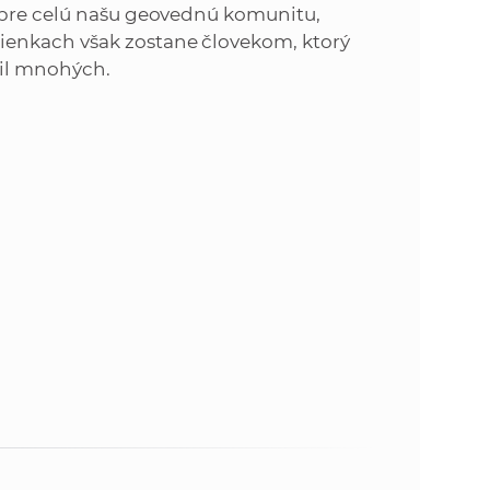
u pre celú našu geovednú komunitu,
ienkach však zostane človekom, ktorý
il mnohých.