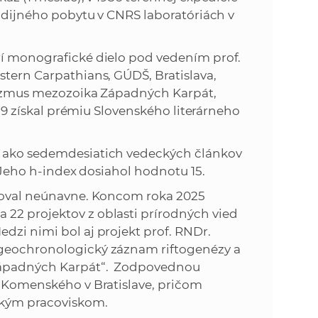
tudijného pobytu v CNRS laboratóriách v
rí monografické dielo pod vedením prof.
stern Carpathians, GÚDŠ, Bratislava,
kanizmus mezozoika Západných Karpát,
1989 získal prémiu Slovenského literárneho
c ako sedemdesiatich vedeckých článkov
. Jeho h-index dosiahol hodnotu 15.
acoval neúnavne. Koncom roka 2025
22 projektov z oblasti prírodných vied
dzi nimi bol aj projekt prof. RNDr.
-geochronologický záznam riftogenézy a
 Západných Karpát“. Zodpovednou
a Komenského v Bratislave, pričom
ľským pracoviskom.