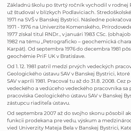
Základnú školu po štvrtý ročník vychodil v rodnej
už študoval v blízkych Podlaviciach. Stredoškolské
1971 na SVŠ v Banskej Bystrici. Následne pokračov
1971 - 1976 na Univerzite Komenského, Prírodoved
1977 získal titul RNDr., v januári 1983 CSc. (obhajo
1982 na tému „Petrograficko – geochemická char
Karpát). Od septembra 1976 do decembra 1981 pôs
geochémie PriF UK v Bratislave.
Od 1. 12. 1981 patril medzi prvých vedeckých pra
Geologického ústavu SAV v Banskej Bystrici, ktor
SAV v apríli 1981. Pracoval tu až do 31.8. 2008. C
vedeckého a vedúceho vedeckého pracovníka sa 
pracoviska Geologického ústavu SAV v Banskej Byst
zástupcu riaditeľa ústavu.
Od septembra 2007 až do svojho skonu pôsobil ako
funkcii prodekana pre vedu, výskum a medzináro
vied Univerzity Mateja Bela v Banskej Bystrici, Kat