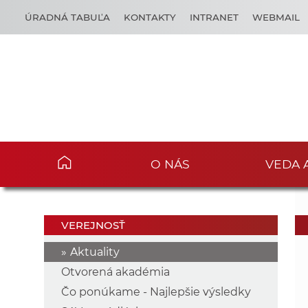
ÚRADNÁ TABUĽA
KONTAKTY
INTRANET
WEBMAIL
O NÁS
VEDA 
VEREJNOSŤ
Aktuality
Otvorená akadémia
Čo ponúkame - Najlepšie výsledky