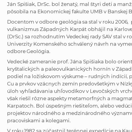
Ján Spišiak, DrSc. bol ženatý, mal štyri deti a man
pôsobila na Ekonomickej fakulte UMB v Banskej By
Docentom v odbore geológia sa stal v roku 2006, 
vulkanizmus Západných Karpát obhájil na Karlovej
(DrSc.) sa rozhodnutím Vedeckej rady SAV stal v ro
Univerzity Komenského schválený návrh na vymeno
odbore Geológia.
Vedecké zameranie prof. Jána Spišiaka bolo ori
kryštalických a paleovulkanických hornín v Záp
podiel na ložiskovom výskume – rudných indícií, 
Cu a prvkov vzácnych zemín predovšetkým v Nízky
úloh vyhľadávania uhľovodíkov v Levočských vrch
však riešil rôzne aspekty metamorfných a magma
Karpatoch. Bol úspešným riešiteľom, alebo ve
projektov národného a medzinárodného významu,
pracoviskami a kolegami.
V roku 1982 sa zúčastnil terénnej expedície na Kau