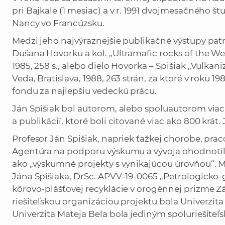
pri Bajkale (1 mesiac) a v r. 1991 dvojmesačného š
Nancy vo Francúzsku.
Medzi jeho najvýraznejšie publikačné výstupy pat
Dušana Hovorku a kol. „Ultramafic rocks of the We
1985, 258 s., alebo dielo Hovorka – Spišiak „Vul
Veda, Bratislava, 1988, 263 strán, za ktoré v roku 
fondu za najlepšiu vedeckú prácu.
Ján Spišiak bol autorom, alebo spoluautorom via
a publikácií, ktoré boli citované viac ako 800 krát
Profesor Ján Spišiak, napriek ťažkej chorobe, pr
Agentúra na podporu výskumu a vývoja ohodnotila 
ako „výskumné projekty s vynikajúcou úrovňou“. Me
Jána Spišiaka, DrSc. APVV-19-0065 „Petrologicko
kôrovo-plášťovej recyklácie v orogénnej prizme
riešiteľskou organizáciou projektu bola Univerzit
Univerzita Mateja Bela bola jediným spoluriešite