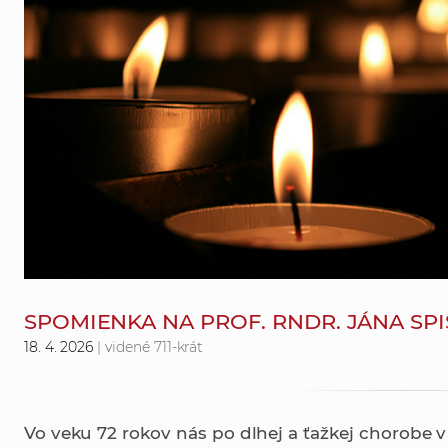
SPOMIENKA NA PROF. RNDR. JÁNA SPI
18. 4. 2026
| videné 711-krát
Vo veku 72 rokov nás po dlhej a ťažkej chorobe v 