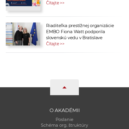
Čítajte >>
Riaditeľka prestížnej organizácie
EMBO Fiona Watt podporila
slovenskú vedu v Bratislave
Čítajte >>
O AKADÉMII
Poslanie
Schéma org. štruktúry