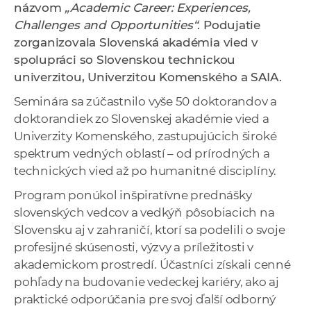
názvom
„Academic Career: Experiences,
a
Challenges and Opportunities“
. Podujatie
c
zorganizovala Slovenská akadémia vied v
o
spolupráci so Slovenskou technickou
v
univerzitou, Univerzitou Komenského a SAIA.
n
í
Seminára sa zúčastnilo vyše 50 doktorandov a
k
doktorandiek zo Slovenskej akadémie vied a
o
Univerzity Komenského, zastupujúcich široké
c
spektrum vedných oblastí – od prírodných a
h
technických vied až po humanitné disciplíny.
S
Program ponúkol inšpiratívne prednášky
A
slovenských vedcov a vedkýň pôsobiacich na
V
Slovensku aj v zahraničí, ktorí sa podelili o svoje
profesijné skúsenosti, výzvy a príležitosti v
akademickom prostredí. Účastníci získali cenné
pohľady na budovanie vedeckej kariéry, ako aj
praktické odporúčania pre svoj ďalší odborný