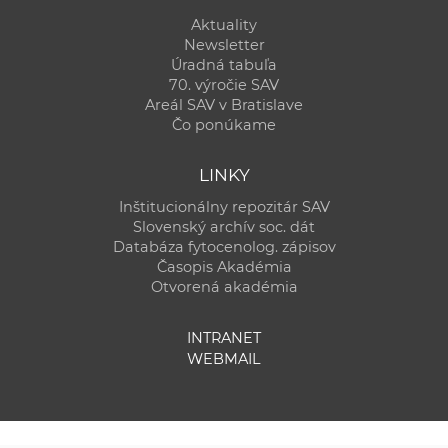
Aktuality
Newsletter
Úradná tabuľa
70. výročie SAV
Areál SAV v Bratislave
Čo ponúkame
LINKY
Inštitucionálny repozitár SAV
Slovenský archív soc. dát
Databáza fytocenolog. zápisov
Časopis Akadémia
Otvorená akadémia
INTRANET
WEBMAIL