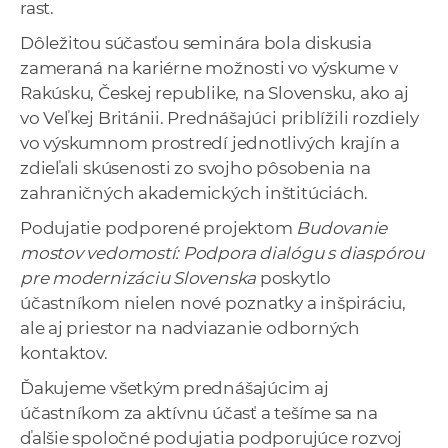
rast.
Dôležitou súčasťou seminára bola diskusia
zameraná na kariérne možnosti vo výskume v
Rakúsku, Českej republike, na Slovensku, ako aj
vo Veľkej Británii. Prednášajúci priblížili rozdiely
vo výskumnom prostredí jednotlivých krajín a
zdieľali skúsenosti zo svojho pôsobenia na
zahraničných akademických inštitúciách.
Podujatie podporené projektom
Budovanie
mostov vedomostí: Podpora dialógu s diaspórou
pre modernizáciu Slovenska
poskytlo
účastníkom nielen nové poznatky a inšpiráciu,
ale aj priestor na nadviazanie odborných
kontaktov.
Ďakujeme všetkým prednášajúcim aj
účastníkom za aktívnu účasť a tešíme sa na
ďalšie spoločné podujatia podporujúce rozvoj