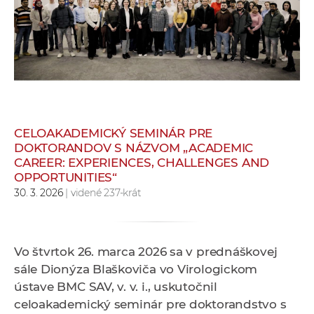
e
v
p
r
a
c
o
v
CELOAKADEMICKÝ SEMINÁR PRE
DOKTORANDOV S NÁZVOM „ACADEMIC
n
CAREER: EXPERIENCES, CHALLENGES AND
í
OPPORTUNITIES“
č
30. 3. 2026
| videné 237-krát
k
a
c
Vo štvrtok 26. marca 2026 sa v prednáškovej
h
sále Dionýza Blaškoviča vo Virologickom
a
ústave BMC SAV, v. v. i., uskutočnil
p
celoakademický seminár pre doktorandstvo s
r