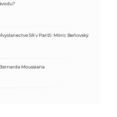
návodu?
ľvyslanectve SR v Paríži: Móric Beňovský
 Bernarda Moussiana