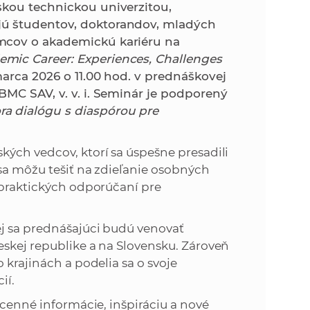
k
skou technickou univerzitou,
o
jú študentov, doktorandov, mladých
n
c
mcov o akademickú kariéru na
h
emic Career: Experiences, Challenges
k
S
marca 2026 o 11.00 hod. v prednáškovej
A
BMC SAV, v. v. i. Seminár je podporený
a
V
a dialógu s diaspórou pre
c
kých vedcov, ktorí sa úspešne presadili
h
 sa môžu tešiť na zdieľanie osobných
 praktických odporúčaní pre
S
ej sa prednášajúci budú venovať
A
eskej republike a na Slovensku. Zároveň
 krajinách a podelia sa o svoje
V
ií.
 cenné informácie, inšpiráciu a nové