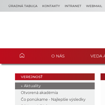
ÚRADNÁ TABUĽA
KONTAKTY
INTRANET
WEBMAIL
O NÁS
VEDA 
VEREJNOSŤ
Aktuality
Otvorená akadémia
Čo ponúkame - Najlepšie výsledky