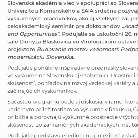
Slovenská akadémia vied v spolupráci so Sloven
Univerzitou Komenského a SAIA srdečne pozýva
výskumných pracovníkov, ako aj všetkých záuje
celoakademický seminár pre doktorandov
„Acad
and Opportunities“
. Podujatie sa uskutoční 26. 
sále Dionýza Blaškoviča vo Virologickom ústave 
projektom
Budovanie mostov vedomostí: Podpor
modernizáciu Slovenska.
Podujatie ponúkne inšpiratívne prednášky slovens
vo výskume na Slovensku aj v zahraničí. Účastníci
skúseností, pohľadov na rozvoj vedeckej kariéry a
začínajúcich výskumníkov.
Súčasťou programu bude aj diskusia, v rámci ktor
kariérnym príležitostiam vo výskume v Rakúsku, Č
priblížia a porovnajú výskumné prostredie v týchto
skúsenosti zo zahraničných akademických inštitúc
Podujatie predstavuje jedinečnú príležitosť získať