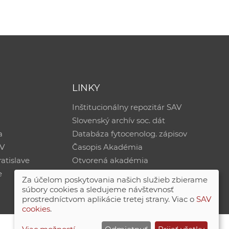
LINKY
Inštitucionálny repozitár SAV
Slovenský archív soc. dát
a
Databáza fytocenolog. zápisov
AV
Časopis Akadémia
atislave
Otvorená akadémia
e
Za účelom poskytovania našich služieb zbierame
súbory cookies a sledujeme návštevnosť
prostredníctvom aplikácie tretej strany. Viac o
SAV
cookies
.