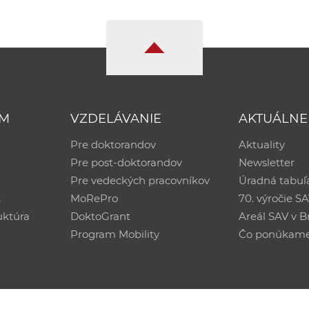
UM
VZDELÁVANIE
AKTUÁLNE
Pre doktorandov
Aktuality
Pre post-doktorandov
Newsletter
Pre vedeckých pracovníkov
Úradná tabuľ
ť
MoRePro
70. výročie S
uktúra
DoktoGrant
Areál SAV v Br
Program Mobility
Čo ponúkam