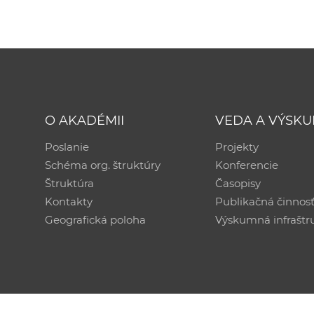
O AKADÉMII
VEDA A VÝSK
Poslanie
Projekty
Schéma org. štruktúry
Konferencie
Štruktúra
Časopisy
Kontakty
Publikačná činnos
Geografická poloha
Výskumná infraštr