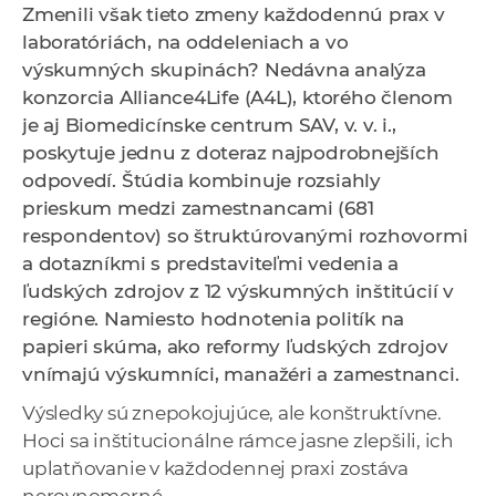
Zmenili však tieto zmeny každodennú prax v
a
laboratóriách, na oddeleniach a vo
c
výskumných skupinách?
Nedávna analýza
o
konzorcia Alliance4Life (A4L), ktorého členom
v
je aj Biomedicínske centrum SAV, v. v. i.,
n
poskytuje jednu z doteraz najpodrobnejších
í
odpovedí. Štúdia kombinuje rozsiahly
k
prieskum medzi zamestnancami (681
o
respondentov) so štruktúrovanými rozhovormi
c
a dotazníkmi s predstaviteľmi vedenia a
h
ľudských zdrojov z 12 výskumných inštitúcií v
S
regióne. Namiesto hodnotenia politík na
A
papieri skúma, ako reformy ľudských zdrojov
V
vnímajú výskumníci, manažéri a zamestnanci.
Výsledky sú znepokojujúce, ale konštruktívne.
Hoci sa inštitucionálne rámce jasne zlepšili, ich
uplatňovanie v každodennej praxi zostáva