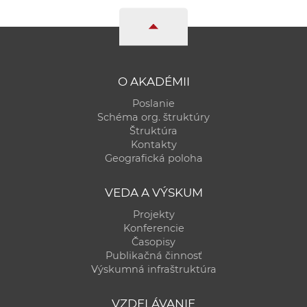
O AKADÉMII
Poslanie
Schéma org. štruktúry
Štruktúra
Kontakty
Geografická poloha
VEDA A VÝSKUM
Projekty
Konferencie
Časopisy
Publikačná činnosť
Výskumná infraštruktúra
VZDELÁVANIE