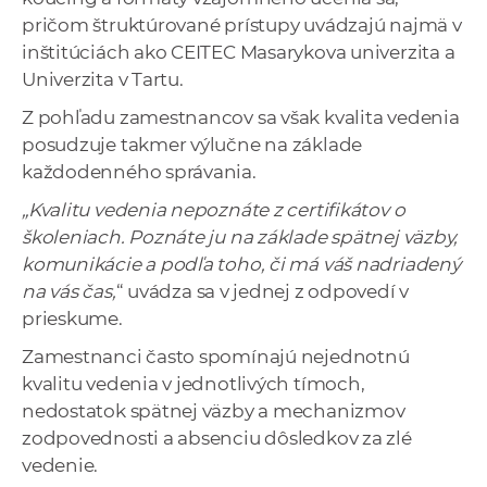
pričom štruktúrované prístupy uvádzajú najmä v
inštitúciách ako CEITEC Masarykova univerzita a
Univerzita v Tartu.
Z pohľadu zamestnancov sa však kvalita vedenia
posudzuje takmer výlučne na základe
každodenného správania.
„Kvalitu vedenia nepoznáte z certifikátov o
školeniach. Poznáte ju na základe spätnej väzby,
komunikácie a podľa toho, či má váš nadriadený
na vás čas,
“ uvádza sa v jednej z odpovedí v
prieskume.
Zamestnanci často spomínajú nejednotnú
kvalitu vedenia v jednotlivých tímoch,
nedostatok spätnej väzby a mechanizmov
zodpovednosti a absenciu dôsledkov za zlé
vedenie.