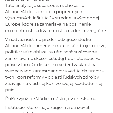
Táto analýza je súčasťou širšieho úsilia
Alliance4Life, konzorcia popredných
výskumných inštitúcií v strednej a východnej
Európe, ktoré sa zameriava na posilnenie
excelentnosti, udržateľnosti a riadenia v regióne.
V nadväznosti na predchádzajúce štúdie
Alliance4Life zamerané na ľudské zdroje a rozvoj
politík v tejto oblasti sa táto správa zámerne
zameriava na skúsenosti. Jej hodnota spočíva
práve v tom, že diskusie o vedení zakladá na
svedectvách zamestnancov a vedúcich tímov –
tých, ktorí reformy v oblasti ľudských zdrojov
zažívajú na vlastnej koži vo svojej každodennej
práci.
Ďalšie využitie štúdie a nástrojov prieskumu
Inštitúcie, ktoré majú záujem zrealizovať