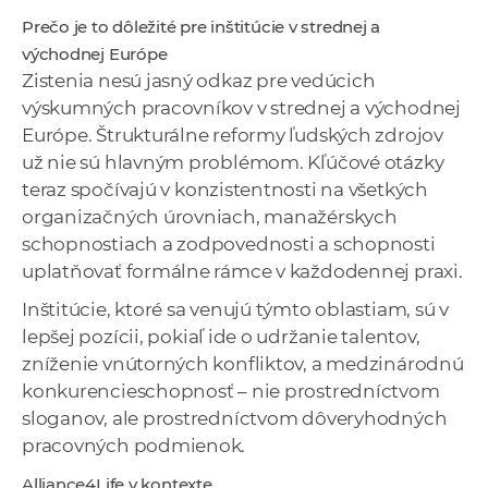
Prečo je to dôležité pre inštitúcie v strednej a
východnej Európe
Zistenia nesú jasný odkaz pre vedúcich
výskumných pracovníkov v strednej a východnej
Európe. Štrukturálne reformy ľudských zdrojov
už nie sú hlavným problémom. Kľúčové otázky
teraz spočívajú v konzistentnosti na všetkých
organizačných úrovniach, manažérskych
schopnostiach a zodpovednosti a schopnosti
uplatňovať formálne rámce v každodennej praxi.
Inštitúcie, ktoré sa venujú týmto oblastiam, sú v
lepšej pozícii, pokiaľ ide o udržanie talentov,
zníženie vnútorných konfliktov, a medzinárodnú
konkurencieschopnosť – nie prostredníctvom
sloganov, ale prostredníctvom dôveryhodných
pracovných podmienok.
Alliance4Life v kontexte