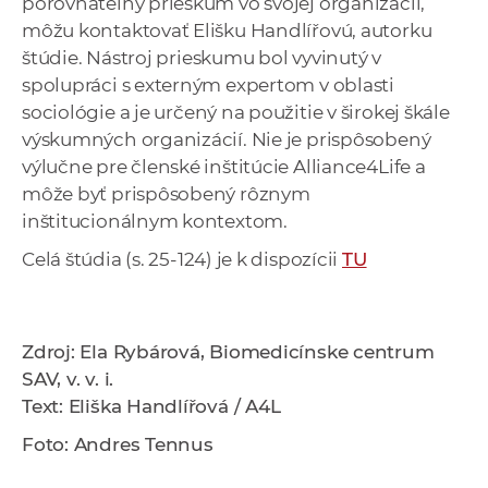
porovnateľný prieskum vo svojej organizácii,
môžu kontaktovať Elišku Handlířovú, autorku
štúdie. Nástroj prieskumu bol vyvinutý v
spolupráci s externým expertom v oblasti
sociológie a je určený na použitie v širokej škále
výskumných organizácií. Nie je prispôsobený
výlučne pre členské inštitúcie Alliance4Life a
môže byť prispôsobený rôznym
inštitucionálnym kontextom.
Celá štúdia (s. 25-124) je k dispozícii
TU
Zdroj: Ela Rybárová, Biomedicínske centrum
SAV, v. v. i.
Text: Eliška Handlířová / A4L
Foto: Andres Tennus