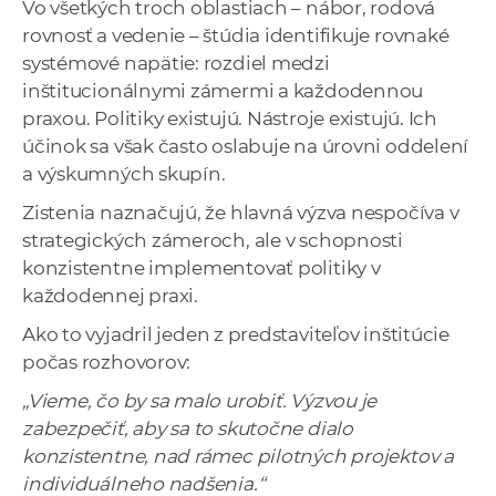
Vo všetkých troch oblastiach – nábor, rodová
rovnosť a vedenie – štúdia identifikuje rovnaké
systémové napätie: rozdiel medzi
inštitucionálnymi zámermi a každodennou
praxou. Politiky existujú. Nástroje existujú. Ich
účinok sa však často oslabuje na úrovni oddelení
a výskumných skupín.
Zistenia naznačujú, že hlavná výzva nespočíva v
strategických zámeroch, ale v schopnosti
konzistentne implementovať politiky v
každodennej praxi.
Ako to vyjadril jeden z predstaviteľov inštitúcie
počas rozhovorov:
„Vieme, čo by sa malo urobiť. Výzvou je
zabezpečiť, aby sa to skutočne dialo
konzistentne, nad rámec pilotných projektov a
individuálneho nadšenia.“