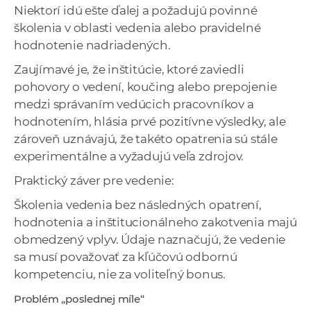
Niektorí idú ešte ďalej a požadujú povinné
školenia v oblasti vedenia alebo pravidelné
hodnotenie nadriadených.
Zaujímavé je, že inštitúcie, ktoré zaviedli
pohovory o vedení, koučing alebo prepojenie
medzi správaním vedúcich pracovníkov a
hodnotením, hlásia prvé pozitívne výsledky, ale
zároveň uznávajú, že takéto opatrenia sú stále
experimentálne a vyžadujú veľa zdrojov.
Praktický záver pre vedenie:
Školenia vedenia bez následných opatrení,
hodnotenia a inštitucionálneho zakotvenia majú
obmedzený vplyv. Údaje naznačujú, že vedenie
sa musí považovať za kľúčovú odbornú
kompetenciu, nie za voliteľný bonus.
Problém „poslednej míle“