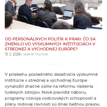
e
v
p
r
a
c
OD PERSONÁLNYCH POLITÍK K PRAXI: ČO SA
o
ZMENILO VO VÝSKUMNÝCH INŠTITÚCIÁCH V
v
STREDNEJ A VÝCHODNEJ EURÓPE?
n
13. 2. 2026
| videné 1142-krát
í
č
k
V priebehu posledného desaťročia výskumné
a
inštitúcie v strednej a východnej Európe
c
vynaložili značné úsilie na reformu riadenia
h
ľudských zdrojov. Nové pravidlá náboru,
a
programy rozvoja vodcovských schopností a
p
plány rodovej rovnosti sú dnes bežnou praxou.
r