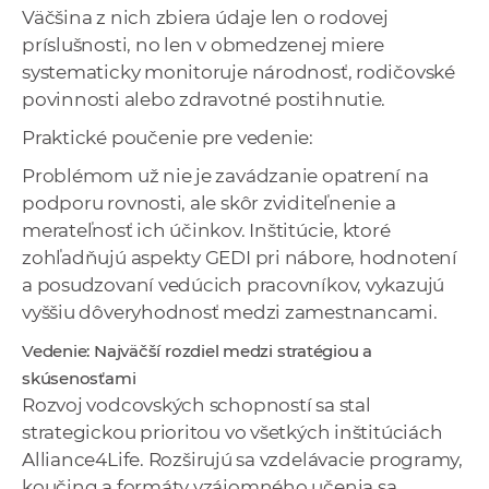
Väčšina z nich zbiera údaje len o rodovej
príslušnosti, no len v obmedzenej miere
systematicky monitoruje národnosť, rodičovské
povinnosti alebo zdravotné postihnutie.
Praktické poučenie pre vedenie:
Problémom už nie je zavádzanie opatrení na
podporu rovnosti, ale skôr zviditeľnenie a
merateľnosť ich účinkov. Inštitúcie, ktoré
zohľadňujú aspekty GEDI pri nábore, hodnotení
a posudzovaní vedúcich pracovníkov, vykazujú
vyššiu dôveryhodnosť medzi zamestnancami.
Vedenie: Najväčší rozdiel medzi stratégiou a
skúsenosťami
Rozvoj vodcovských schopností sa stal
strategickou prioritou vo všetkých inštitúciách
Alliance4Life. Rozširujú sa vzdelávacie programy,
koučing a formáty vzájomného učenia sa,