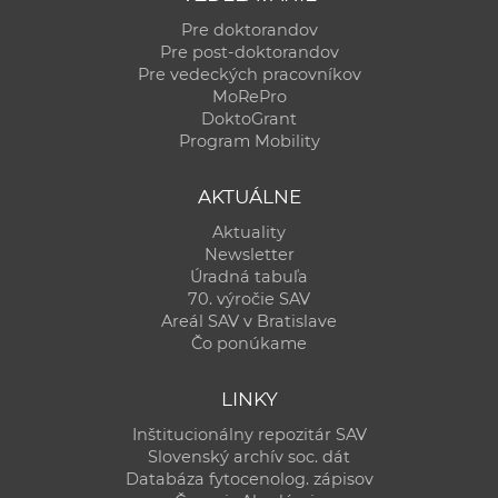
Pre doktorandov
Pre post-doktorandov
Pre vedeckých pracovníkov
MoRePro
DoktoGrant
Program Mobility
AKTUÁLNE
Aktuality
Newsletter
Úradná tabuľa
70. výročie SAV
Areál SAV v Bratislave
Čo ponúkame
LINKY
Inštitucionálny repozitár SAV
Slovenský archív soc. dát
Databáza fytocenolog. zápisov