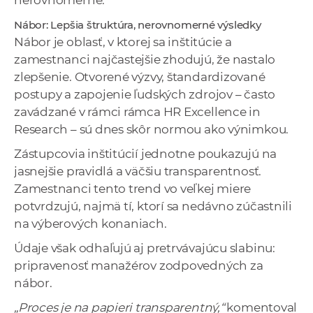
nerovnomerné.
Nábor: Lepšia štruktúra, nerovnomerné výsledky
Nábor je oblasť, v ktorej sa inštitúcie a
zamestnanci najčastejšie zhodujú, že nastalo
zlepšenie. Otvorené výzvy, štandardizované
postupy a zapojenie ľudských zdrojov – často
zavádzané v rámci rámca HR Excellence in
Research – sú dnes skôr normou ako výnimkou.
Zástupcovia inštitúcií jednotne poukazujú na
jasnejšie pravidlá a väčšiu transparentnosť.
Zamestnanci tento trend vo veľkej miere
potvrdzujú, najmä tí, ktorí sa nedávno zúčastnili
na výberových konaniach.
Údaje však odhaľujú aj pretrvávajúcu slabinu:
pripravenosť manažérov zodpovedných za
nábor.
„Proces je na papieri transparentný,“
komentoval