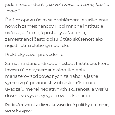
jeden respondent,
„ale veľa závisí od toho, kto ho
vedie.“
Ďalším opakujúcim sa problémom je zaškolenie
nových zamestnancov. Hoci mnohé inštitúcie
uvádzajú, že majú postupy zaškolenia,
zamestnanci často opisujú túto skúsenosť ako
nejednotnú alebo symbolickú.
Praktický záver pre vedenie:
Samotná štandardizácia nestačí. Inštitúcie, ktoré
investujú do systematického školenia
manažérov zodpovedných za nábor a jasne
vymedzujú povinnosti v oblasti zaškolenia,
uvádzajú menej negatívnych skúseností a vyššiu
dôveru vo výsledky výberového konania.
Rodová rovnosť a diverzita: zavedené politiky, no menej
viditeľný vplyv