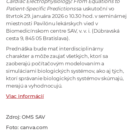
Cardiac Electrophysiology: From Equations to
a
Patient-Specific Predictions
sa uskutoční vo
c
štvrtok 29. januára 2026 o 10.30 hod. v seminárnej
o
miestnosti Pavilónu lekárskych vied v
v
Biomedicínskom centre SAV, v. v. i. (Dúbravská
n
cesta 9, 845 05 Bratislava).
í
Prednáška bude mať interdisciplinárny
k
charakter a môže zaujať všetkých, ktorí sa
o
zaoberajú počítačovým modelovaním a
c
simuláciami biologických systémov, ako aj tých,
h
ktorí správanie biologických systémov skúmajú,
S
merajú a vyhodnocujú.
A
V
Viac informácií
Zdroj: OMS SAV
Foto: canva.com