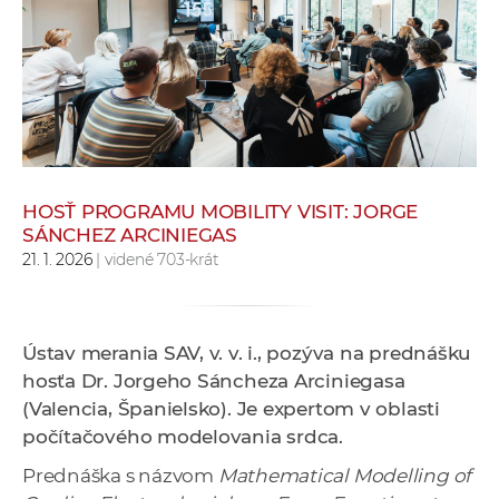
e
v
p
r
a
c
o
v
HOSŤ PROGRAMU MOBILITY VISIT: JORGE
SÁNCHEZ ARCINIEGAS
n
21. 1. 2026
| videné 703-krát
í
č
k
a
Ústav merania SAV, v. v. i., pozýva na prednášku
c
hosťa Dr. Jorgeho Sáncheza Arciniegasa
h
(Valencia, Španielsko). Je expertom v oblasti
a
počítačového modelovania srdca.
p
Prednáška s názvom
Mathematical Modelling of
r