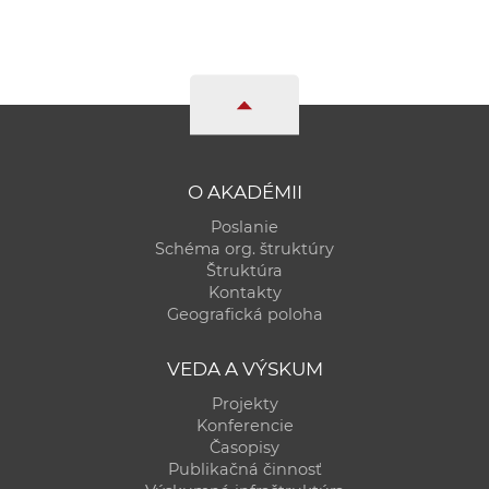
O AKADÉMII
Poslanie
Schéma org. štruktúry
Štruktúra
Kontakty
Geografická poloha
VEDA A VÝSKUM
Projekty
Konferencie
Časopisy
Publikačná činnosť