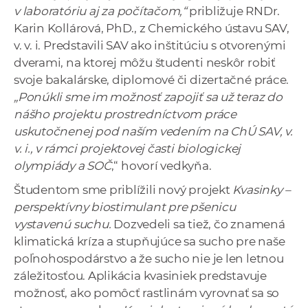
v laboratóriu aj za počítačom,“
približuje RNDr.
Karin Kollárová, PhD., z Chemického ústavu SAV,
v. v. i. Predstavili SAV ako inštitúciu s otvorenými
dverami, na ktorej môžu študenti neskôr robiť
svoje bakalárske, diplomové či dizertačné práce.
„Ponúkli sme im možnosť zapojiť sa už teraz do
nášho projektu prostredníctvom práce
uskutočnenej pod naším vedením na ChÚ SAV, v.
v. i., v rámci projektov
ej
čas
ti
biologickej
olympiády a SOČ
,“ hovorí vedkyňa.
Študentom sme priblížili nový projekt
Kvasinky –
perspektívny biostimulant pre pšenicu
vystavenú suchu.
Dozvedeli sa tiež, čo znamená
klimatická kríza a stupňujúce sa sucho pre naše
poľnohospodárstvo a že sucho nie je len letnou
záležitosťou. Aplikácia kvasiniek predstavuje
možnosť, ako pomôcť rastlinám vyrovnať sa so