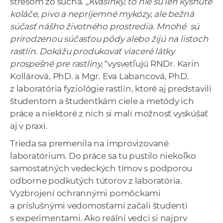
stresom zo sucha.
„Kvasinky, to nie sú len kysnuté
koláče, pivo a nepríjemné mykózy, ale bežná
súčasť nášho životného prostredia. Mnohé sú
prirodzenou súčasťou pôdy alebo žijú na listoch
rastlín. Dokážu produkovať viaceré látky
prospešné pre rastliny,“
vysvetľujú RNDr. Karin
Kollárová, PhD. a Mgr. Eva Labancová, PhD.
z laboratória fyziológie rastlín, ktoré aj predstavili
študentom a študentkám ciele a metódy ich
práce a niektoré z nich si mali možnosť vyskúšať
aj v praxi.
Trieda sa premenila na improvizované
laboratórium. Do práce sa tu pustilo niekoľko
samostatných vedeckých tímov s podporou
odborne podkutých tútorov z laboratória.
Vyzbrojení ochrannými pomôckami
a príslušnými vedomosťami začali študenti
s experimentami. Ako reálni vedci si najprv