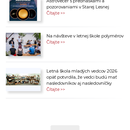
Astrovečer s prednáškami a
pozorovaniami v Starej Lesnej
Čítajte >>
Na návšteve v letnej škole polymérov
Čítajte >>
Letná škola mladých vedcov 2026
opäť potvrdila, že vedci budú mať
nasledovníkov aj nasledovníčky
Čítajte >>