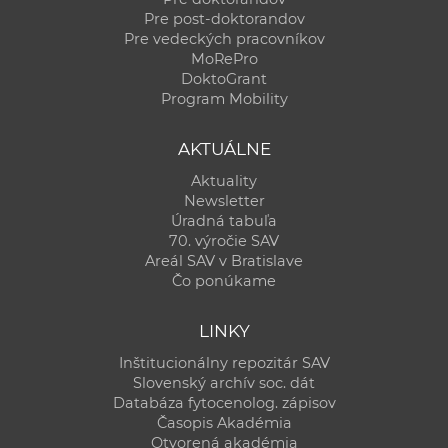
Pre post-doktorandov
Pre vedeckých pracovníkov
MoRePro
DoktoGrant
Program Mobility
AKTUÁLNE
Aktuality
Newsletter
Úradná tabuľa
70. výročie SAV
Areál SAV v Bratislave
Čo ponúkame
LINKY
Inštitucionálny repozitár SAV
Slovenský archív soc. dát
Databáza fytocenolog. zápisov
Časopis Akadémia
Otvorená akadémia