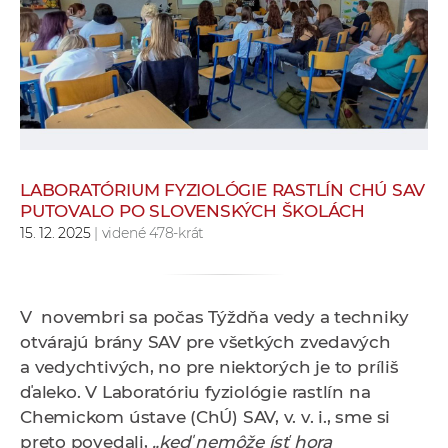
e
v
p
r
a
c
o
v
LABORATÓRIUM FYZIOLÓGIE RASTLÍN CHÚ SAV
PUTOVALO PO SLOVENSKÝCH ŠKOLÁCH
n
15. 12. 2025
| videné 478-krát
í
č
k
a
V novembri sa počas Týždňa vedy a techniky
c
otvárajú brány SAV pre všetkých zvedavých
h
a vedychtivých, no pre niektorých je to príliš
a
ďaleko. V Laboratóriu fyziológie rastlín na
p
Chemickom ústave (ChÚ) SAV
, v. v. i.,
sme si
r
preto povedali,
„keď nemôže ísť hora