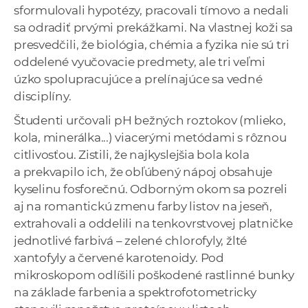
sformulovali hypotézy, pracovali tímovo a nedali
sa odradiť prvými prekážkami. Na vlastnej koži sa
presvedčili, že biológia, chémia a fyzika nie sú tri
oddelené vyučovacie predmety, ale tri veľmi
úzko spolupracujúce a prelínajúce sa vedné
disciplíny.
Študenti určovali pH bežných roztokov (mlieko,
kola, minerálka...) viacerými metódami s rôznou
citlivosťou. Zistili, že najkyslejšia bola kola
a prekvapilo ich, že obľúbený nápoj obsahuje
kyselinu fosforečnú. Odborným okom sa pozreli
aj na romantickú zmenu farby listov na jeseň,
extrahovali a oddelili na tenkovrstvovej platničke
jednotlivé farbivá – zelené chlorofyly, žlté
xantofyly a červené karotenoidy. Pod
mikroskopom odlíšili poškodené rastlinné bunky
na základe farbenia a spektrofotometricky