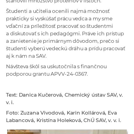
stanovili množstvo proteínov v listoch.
Študenti a učitelia ocenili najmä možnosť
prakticky si vyskúšať prácu vedca a my sme
vďační za príležitosť pracovať so študentmi
a diskutovať s ich pedagógmi. Práve ich prístup
a zanietenie je primárnym dôvodom, prečo si
študenti vyberú vedeckú dráhu a prídu pracovať
aj k nám na SAV.
Návšteva škôl sa uskutočnila s finančnou
podporou grantu APVV-24-0367.
Text: Danica Kučerová, Chemický ústav SAV, v.
v. i.
Foto: Zuzana Vivodová, Karin Kollárová, Eva
Labancová, Kristína Holeková, ChÚ SAV, v. v. i.