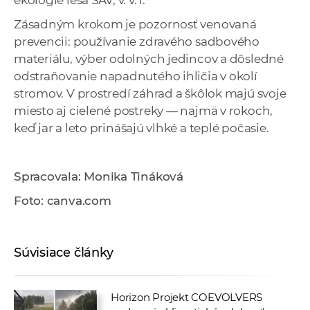
ekológie lesa SAV, v. v. i.
Zásadným krokom je pozornosť venovaná
prevencii: používanie zdravého sadbového
materiálu, výber odolných jedincov a dôsledné
odstraňovanie napadnutého ihličia v okolí
stromov. V prostredí záhrad a škôlok majú svoje
miesto aj cielené postreky — najmä v rokoch,
keď jar a leto prinášajú vlhké a teplé počasie.
Spracovala: Monika Tináková
Foto: canva.com
Súvisiace články
Horizon Projekt COEVOLVERS