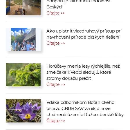
podporuje klimatickú odolnosť
Beskýd
Čítajte >>
Ako uplatniť viacdruhový prístup pri
navrhovaní prírode blízkych riešení
Čítajte >>
Horúčavy menia lesy rýchlejšie, než
sme čakali: Vedci sledujú, ktoré
stromy dokážu prežiť
Čítajte >>
Vďaka odborníkom Botanického
ústavu CBRB SAV vzniklo nové
chránené územie Ružomberské lúky
Čítajte >>