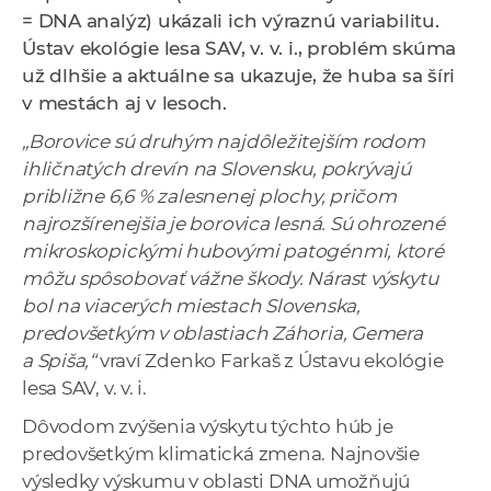
a
= DNA analýz) ukázali ich výraznú variabilitu.
c
Ústav ekológie lesa SAV, v. v. i., problém skúma
o
už dlhšie a aktuálne sa ukazuje, že huba sa šíri
v
v mestách aj v lesoch.
n
„Borovice sú druhým najdôležitejším rodom
í
ihličnatých drevín na Slovensku, pokrývajú
k
približne 6,6 % zalesnenej plochy, pričom
o
najrozšírenejšia je borovica lesná. Sú ohrozené
c
mikroskopickými hubovými patogénmi, ktoré
h
môžu spôsobovať vážne škody. Nárast výskytu
S
bol na viacerých miestach Slovenska,
A
predovšetkým v oblastiach Záhoria, Gemera
V
a Spiša,“
vraví Zdenko Farkaš z Ústavu ekológie
lesa SAV, v. v. i.
Dôvodom zvýšenia výskytu týchto húb je
predovšetkým klimatická zmena. Najnovšie
výsledky výskumu v oblasti DNA umožňujú