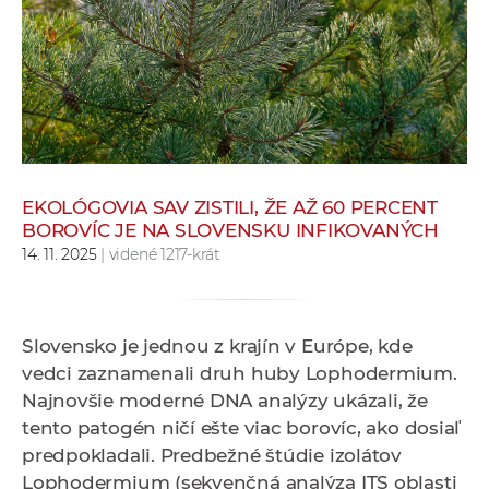
e
v
p
r
a
c
o
v
EKOLÓGOVIA SAV ZISTILI, ŽE AŽ 60 PERCENT
BOROVÍC JE NA SLOVENSKU INFIKOVANÝCH
n
14. 11. 2025
| videné 1217-krát
í
č
k
a
Slovensko je jednou z krajín v Európe, kde
c
vedci zaznamenali druh huby Lophodermium.
h
Najnovšie moderné DNA analýzy ukázali, že
a
tento patogén ničí ešte viac borovíc, ako dosiaľ
p
predpokladali. Predbežné štúdie izolátov
r
Lophodermium (sekvenčná analýza ITS oblasti