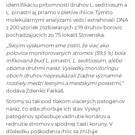
identifikáciu prítomnosti druhov L. seditiosum a
L. pinastri aj priamo v pletive ihlice. Týmito
molekulárnymi analýzami vedci extrahovali DNA
z 200 vzoriek zozbieraných z 19 druhov borovíc
pochádzajúcich zo 75 lokalít Slovenska.
„Svojím výskumom sme zistili, že viac ako
polovica monitorovaných stromov (59,5 %) bola
infikovaná buď L. pinastri, L. seditiosum, alebo
oboma druhmi naraz. Výsledky monitoringu
oboch druhov nepreukázali žiadne významné
rozdiely medzi lesnými a mestskými porastmi,“
dodáva Zdenko Farkaš.
Stromy sú tak pod tlakom viacerých patogénov
naraz, čo ešte zhoršuje ich stav. Výskyt
patogénov spôsobuje vädnutie konárov a
rednutie stromov v spodnej časti koruny. V
dôsledku poškodenia ihlíc sa znižuje