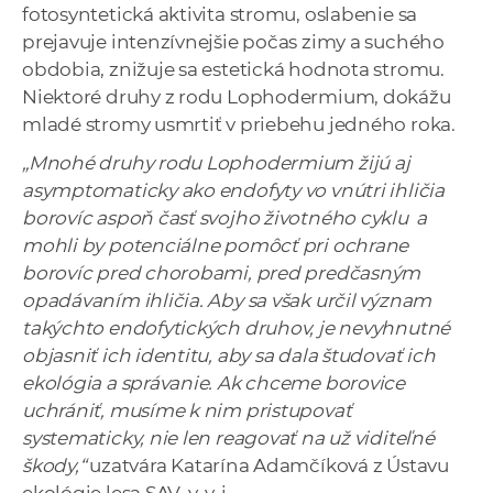
fotosyntetická aktivita stromu, oslabenie sa
prejavuje intenzívnejšie počas zimy a suchého
obdobia, znižuje sa estetická hodnota stromu.
Niektoré druhy z rodu Lophodermium, dokážu
mladé stromy usmrtiť v priebehu jedného roka.
„Mnohé druhy rodu Lophodermium žijú aj
asymptomaticky ako endofyty vo vnútri ihličia
borovíc aspoň časť svojho životného cyklu a
mohli by potenciálne pomôcť pri ochrane
borovíc pred chorobami, pred predčasným
opadávaním ihličia. Aby sa však určil význam
takýchto endofytických druhov, je nevyhnutné
objasniť ich identitu, aby sa dala študovať ich
ekológia a správanie. Ak chceme borovice
uchrániť, musíme k nim pristupovať
systematicky, nie len reagovať na už viditeľné
škody,“
uzatvára Katarína Adamčíková z Ústavu