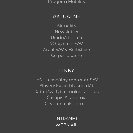
Program Mobility
AKTUÁLNE
Aktuality
Newsletter
Úradná tabuľa
70. výročie SAV
Areál SAV v Bratislave
Čo ponúkame
LINKY
Inštitucionálny repozitár SAV
Slovenský archív soc. dát
Databáza fytocenolog. zápisov
Časopis Akadémia
Otvorená akadémia
INTRANET
WEBMAIL