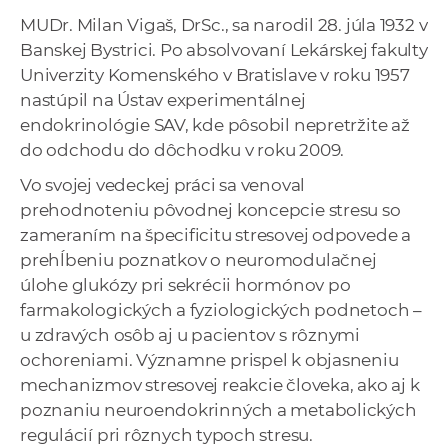
a
MUDr. Milan Vigaš, DrSc., sa narodil 28. júla 1932 v
c
Banskej Bystrici. Po absolvovaní Lekárskej fakulty
o
Univerzity Komenského v Bratislave v roku 1957
v
nastúpil na Ústav experimentálnej
n
endokrinológie SAV, kde pôsobil nepretržite až
í
do odchodu do dôchodku v roku 2009.
k
Vo svojej vedeckej práci sa venoval
o
prehodnoteniu pôvodnej koncepcie stresu so
c
zameraním na špecificitu stresovej odpovede a
h
prehĺbeniu poznatkov o neuromodulačnej
S
úlohe glukózy pri sekrécii hormónov po
A
farmakologických a fyziologických podnetoch –
V
u zdravých osôb aj u pacientov s rôznymi
ochoreniami. Významne prispel k objasneniu
mechanizmov stresovej reakcie človeka, ako aj k
poznaniu neuroendokrinných a metabolických
regulácií pri rôznych typoch stresu.