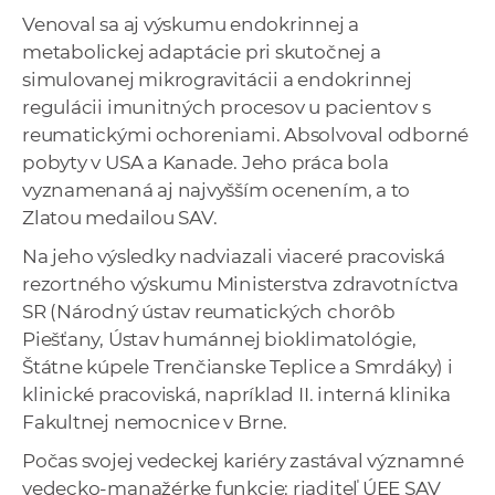
Venoval sa aj výskumu endokrinnej a
metabolickej adaptácie pri skutočnej a
simulovanej mikrogravitácii a endokrinnej
regulácii imunitných procesov u pacientov s
reumatickými ochoreniami. Absolvoval odborné
pobyty v USA a Kanade. Jeho práca bola
vyznamenaná aj najvyšším ocenením, a to
Zlatou medailou SAV.
Na jeho výsledky nadviazali viaceré pracoviská
rezortného výskumu Ministerstva zdravotníctva
SR (Národný ústav reumatických chorôb
Piešťany, Ústav humánnej bioklimatológie,
Štátne kúpele Trenčianske Teplice a Smrdáky) i
klinické pracoviská, napríklad II. interná klinika
Fakultnej nemocnice v Brne.
Počas svojej vedeckej kariéry zastával významné
vedecko-manažérke funkcie: riaditeľ ÚEE SAV