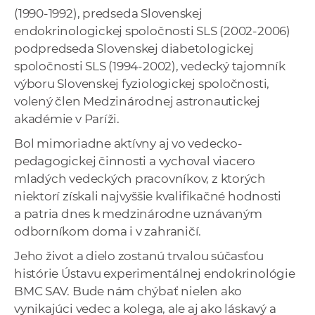
(1990-1992), predseda Slovenskej
endokrinologickej spoločnosti SLS (2002-2006)
podpredseda Slovenskej diabetologickej
spoločnosti SLS (1994-2002), vedecký tajomník
výboru Slovenskej fyziologickej spoločnosti,
volený člen Medzinárodnej astronautickej
akadémie v Paríži.
Bol mimoriadne aktívny aj vo vedecko-
pedagogickej činnosti a vychoval viacero
mladých vedeckých pracovníkov, z ktorých
niektorí získali najvyššie kvalifikačné hodnosti
a patria dnes k medzinárodne uznávaným
odborníkom doma i v zahraničí.
Jeho život a dielo zostanú trvalou súčasťou
histórie Ústavu experimentálnej endokrinológie
BMC SAV. Bude nám chýbať nielen ako
vynikajúci vedec a kolega, ale aj ako láskavý a