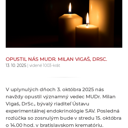
e
v
p
r
a
c
o
v
OPUSTIL NÁS MUDR. MILAN VIGAŠ, DRSC.
n
13. 10. 2025
| videné 1003-krát
í
č
k
V uplynulých dňoch 3. októbra 2025 nás
a
navždy opustil
významný vedec
MUDr. Milan
c
Vigaš, DrSc., bývalý riaditeľ Ústavu
h
experimentálnej endokrinológie SAV. Posledná
a
rozlúčka so zosnulým bude v stredu 15. októbra
p
o 14.00 hod. v bratislavskom krematóriu.
r