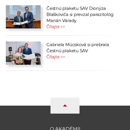
Čestnú plaketu SAV Dionýza
Blaškoviča si prevzal parazitológ
Marián Várady
Čítajte >>
Gabriela Múcsková si prebrala
Čestnú plaketu SAV
Čítajte >>
O AKADÉMII