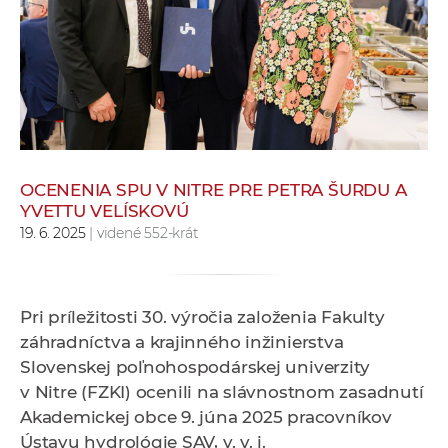
e
v
p
r
a
c
o
v
OCENENIA SPU V NITRE PRE PETRA ŠURDU A
YVETTU VELÍSKOVÚ
n
19. 6. 2025
| videné 552-krát
í
č
k
a
Pri príležitosti 30. výročia založenia Fakulty
c
záhradníctva a krajinného inžinierstva
h
Slovenskej poľnohospodárskej univerzity
a
v Nitre (FZKI) ocenili na slávnostnom zasadnutí
p
Akademickej obce 9. júna 2025 pracovníkov
r
Ústavu hydrológie SAV, v. v. i.