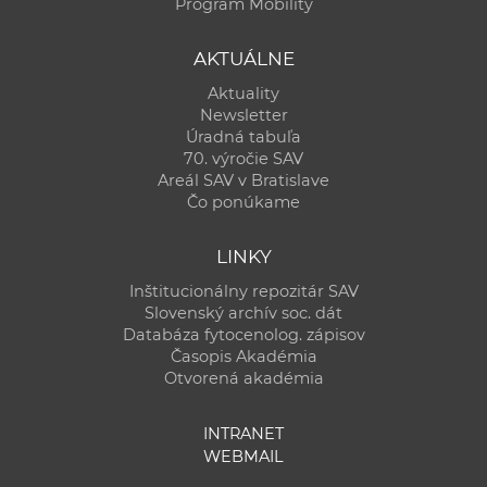
Program Mobility
AKTUÁLNE
Aktuality
Newsletter
Úradná tabuľa
70. výročie SAV
Areál SAV v Bratislave
Čo ponúkame
LINKY
Inštitucionálny repozitár SAV
Slovenský archív soc. dát
Databáza fytocenolog. zápisov
Časopis Akadémia
Otvorená akadémia
INTRANET
WEBMAIL