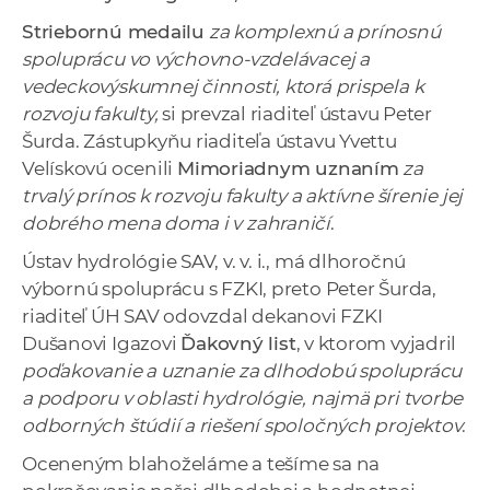
a
Striebornú medailu
za komplexnú a prínosnú
c
spoluprácu vo výchovno-vzdelávacej a
o
vedeckovýskumnej činnosti, ktorá prispela k
v
rozvoju fakulty,
si prevzal riaditeľ ústavu Peter
n
Šurda. Zástupkyňu riaditeľa ústavu Yvettu
í
Velískovú ocenili
Mimoriadnym uznaním
za
k
trvalý prínos k rozvoju fakulty a aktívne šírenie jej
o
dobrého mena doma i v zahraničí
.
c
Ústav hydrológie SAV, v. v. i., má dlhoročnú
h
výbornú spoluprácu s FZKI, preto Peter Šurda,
S
riaditeľ ÚH SAV odovzdal dekanovi FZKI
A
Dušanovi Igazovi
Ďakovný list
, v ktorom vyjadril
V
poďakovanie a uznanie za dlhodobú spoluprácu
a podporu v oblasti hydrológie, najmä pri tvorbe
odborných štúdií a riešení spoločných projektov
.
Oceneným blahoželáme a tešíme sa na