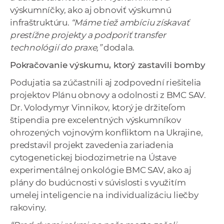
výskumníčky, ako aj obnoviť výskumnú
infraštruktúru.
“Máme tiež ambíciu získavať
prestížne projekty a podporiť transfer
technológií do praxe,”
dodala.
Pokračovanie výskumu, ktorý zastavili bomby
Podujatia sa zúčastnili aj zodpovední riešitelia
projektov Plánu obnovy a odolnosti z BMC SAV.
Dr. Volodymyr Vinnikov, ktorý je držiteľom
štipendia pre excelentných výskumníkov
ohrozených vojnovým konfliktom na Ukrajine,
predstavil projekt zavedenia zariadenia
cytogenetickej biodozimetrie na Ústave
experimentálnej onkológie BMC SAV, ako aj
plány do budúcnosti v súvislosti s využitím
umelej inteligencie na individualizáciu liečby
rakoviny.