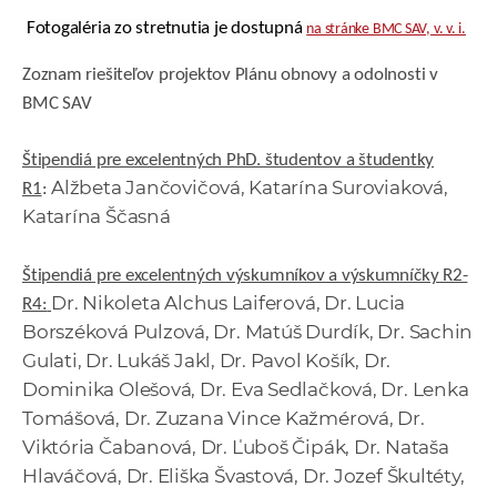
Fotogaléria zo stretnutia je dostupná
na stránke BMC SAV, v. v. i.
Zoznam riešiteľov projektov Plánu obnovy a odolnosti v
BMC SAV
Štipendiá pre excelentných PhD. študentov a študentky
Alžbeta Jančovičová, Katarína Suroviaková,
R1
:
Katarína Ščasná
Štipendiá pre excelentných výskumníkov a výskumníčky R2-
Dr. Nikoleta Alchus Laiferová, Dr. Lucia
R4:
Borszéková Pulzová, Dr. Matúš Durdík, Dr. Sachin
Gulati, Dr. Lukáš Jakl, Dr. Pavol Košík, Dr.
Dominika Olešová, Dr. Eva Sedlačková, Dr. Lenka
Tomášová, Dr. Zuzana Vince Kažmérová, Dr.
Viktória Čabanová, Dr. Ľuboš Čipák, Dr. Nataša
Hlaváčová, Dr. Eliška Švastová, Dr. Jozef Škultéty,