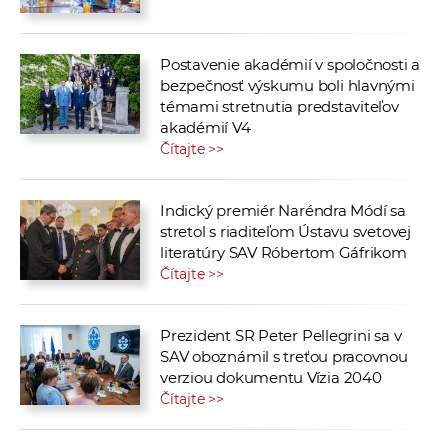
Postavenie akadémií v spoločnosti a
bezpečnosť výskumu boli hlavnými
témami stretnutia predstaviteľov
akadémií V4
Čítajte >>
Indický premiér Naréndra Módí sa
stretol s riaditeľom Ústavu svetovej
literatúry SAV Róbertom Gáfrikom
Čítajte >>
Prezident SR Peter Pellegrini sa v
SAV oboznámil s treťou pracovnou
verziou dokumentu Vízia 2040
Čítajte >>