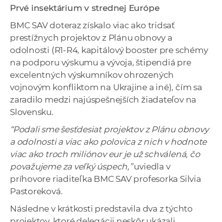
Prvé insektárium v strednej Európe
BMC SAV doteraz získalo viac ako tridsať
prestížnych projektov z Plánu obnovy a
odolnosti (R1-R4, kapitálový booster pre schémy
na podporu výskumu a vývoja, štipendiá pre
excelentných výskumníkov ohrozených
vojnovým konfliktom na Ukrajine a iné), čím sa
zaradilo medzi najúspešnejších žiadateľov na
Slovensku.
“Podali sme šesťdesiat projektov z Plánu obnovy
a odolnosti a viac ako polovica z nich v hodnote
viac ako troch miliónov eur je už schválená, čo
považujeme za veľký úspech,”
uviedla v
príhovore riaditeľka BMC SAV profesorka Silvia
Pastoreková.
Následne v krátkosti predstavila dva z týchto
projektov, ktoré delegácii neskôr ukázali