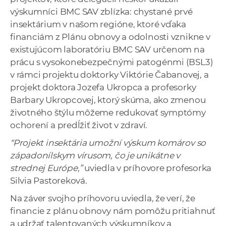
výskumníci BMC SAV zblízka: chystané prvé
insektárium v našom regióne, ktoré vďaka
financiám z Plánu obnovy a odolnosti vznikne v
existujúcom laboratóriu BMC SAV určenom na
prácu s vysokonebezpečnými patogénmi (BSL3)
v rámci projektu doktorky Viktórie Čabanovej, a
projekt doktora Jozefa Ukropca a profesorky
Barbary Ukropcovej, ktorý skúma, ako zmenou
životného štýlu môžeme redukovať symptómy
ochorení a predĺžiť život v zdraví.
“Projekt insektária umožní výskum komárov so
západonílskym vírusom, čo je unikátne v
strednej Európe,”
uviedla v príhovore profesorka
Silvia Pastoreková.
Na záver svojho príhovoru uviedla, že verí, že
financie z plánu obnovy nám pomôžu pritiahnuť
a udržať talentovaných výskumníkov a