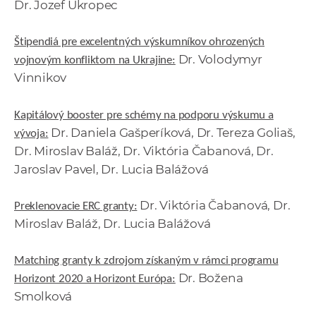
Dr. Jozef Ukropec
Štipendiá pre excelentných výskumníkov ohrozených
Dr. Volodymyr
vojnovým konfliktom na Ukrajine:
Vinnikov
Kapitálový booster pre schémy na podporu výskumu a
Dr. Daniela Gašperíková, Dr. Tereza Goliaš,
vývoja:
Dr. Miroslav Baláž, Dr. Viktória Čabanová, Dr.
Jaroslav Pavel, Dr. Lucia Balážová
Dr. Viktória Čabanová, Dr.
Preklenovacie ERC granty:
Miroslav Baláž, Dr. Lucia Balážová
Matching granty k zdrojom získaným v rámci programu
Dr. Božena
Horizont 2020 a Horizont Európa:
Smolková