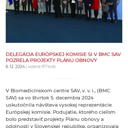
e
v
p
r
a
c
o
v
DELEGÁCIA EURÓPSKEJ KOMISIE SI V BMC SAV
POZRELA PROJEKTY PLÁNU OBNOVY
n
6. 12. 2024
| videné 917-krát
í
č
k
a
V Biomedicínskom centre SAV, v. v. i., (BMC
c
SAV) sa vo štvrtok 5. decembra 2024
h
uskutočnila návšteva vysokej reprezentácie
a
Európskej komisie. Podujatie, ktorého cieľom
p
bolo predstaviť projekty Plánu obnovy a
r
odolnosti v Slovenskej republike, organizovala