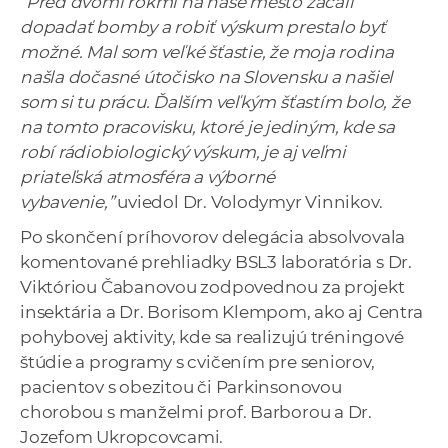
“Pred dvomi rokmi na naše mesto začali
dopadať bomby a robiť výskum prestalo byť
možné. Mal som veľké šťastie, že moja rodina
našla dočasné útočisko na Slovensku a našiel
som si tu prácu. Ďalším veľkým šťastím bolo, že
na tomto pracovisku, ktoré je jediným, kde sa
robí rádiobiologický výskum, je aj veľmi
priateľská atmosféra a výborné
vybavenie,”
uviedol Dr. Volodymyr Vinnikov.
Po skončení príhovorov delegácia absolvovala
komentované prehliadky BSL3 laboratória s Dr.
Viktóriou Čabanovou zodpovednou za projekt
insektária a Dr. Borisom Klempom, ako aj Centra
pohybovej aktivity, kde sa realizujú tréningové
štúdie a programy s cvičením pre seniorov,
pacientov s obezitou či Parkinsonovou
chorobou s manželmi prof. Barborou a Dr.
Jozefom Ukropcovcami.