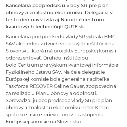
a
Kancelária podpredsedu vlády SR pre plán
c
obnovy a znalostnú ekonomiku. Delegácia v
o
tento deň navštívila aj Národné centrum
v
kvantových technológií QUTE.sk.
n
Kancelária podpredsedu vlády SR vybrala BMC
í
SAV ako jednu z dvoch vedeckých inštitúcií na
k
Slovensku, ktorá má projekty Európskej komisii
o
odprezentovať. Druhou inštitúciou
c
bolo Centrum pre výskum kvantovej informácie
h
Fyzikálneho ústavu SAV. Na čele delegácie
S
Európskej komisie bola generálna riaditeľka
A
Taskforce RECOVER Céline Gauer, zodpovedná
V
za realizáciu Plánu obnovy a odolnosti.
Sprevádzal ju podpredseda vlády SR pre plán
obnovy a znalostnú ekonomiku Peter Kmec
spolu so širším sprievodom zo zastúpenia
Európskej komisie na Slovensku.