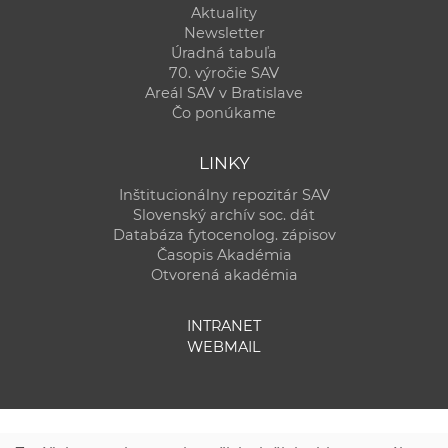
Aktuality
Newsletter
Úradná tabuľa
70. výročie SAV
Areál SAV v Bratislave
Čo ponúkame
LINKY
Inštitucionálny repozitár SAV
Slovenský archív soc. dát
Databáza fytocenolog. zápisov
Časopis Akadémia
Otvorená akadémia
INTRANET
WEBMAIL