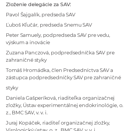
Zloženie delegácie za SAV:
Pavol Šajgalík, predseda SAV
Ľuboš Kľučár, predseda Snemu SAV
Peter Samuely, podpredseda SAV pre vedu,
výskum a inovácie
Zuzana Panczová, podpredsedníčka SAV pre
zahraničné styky
Tomáš Hromádka, člen Predsedníctva SAV a
zástupca podpredsedníčky SAV pre zahraničné
styky
Daniela Gašperíková, riaditeľka organizačnej
zložky, Ústav experimentálnej endokrinológie, o.
z., BMC SAV, v. v. i.
Juraj Kopáček, riaditeľ organizačnej zložky,
Virologický ústav, o. z., BMC SAV, v. v. i.