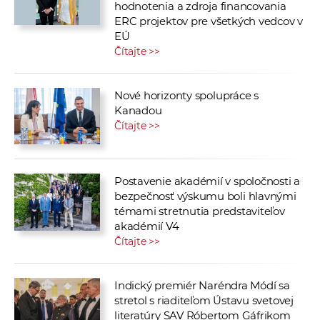
hodnotenia a zdroja financovania
ERC projektov pre všetkých vedcov v
EÚ
Čítajte >>
Nové horizonty spolupráce s
Kanadou
Čítajte >>
Postavenie akadémií v spoločnosti a
bezpečnosť výskumu boli hlavnými
témami stretnutia predstaviteľov
akadémií V4
Čítajte >>
Indický premiér Naréndra Módí sa
stretol s riaditeľom Ústavu svetovej
literatúry SAV Róbertom Gáfrikom