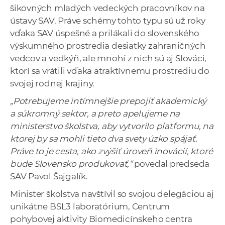
šikovných mladých vedeckých pracovníkov na
ústavy SAV. Práve schémy tohto typu sú už roky
vďaka SAV úspešné a prilákali do slovenského
výskumného prostredia desiatky zahraničných
vedcov a vedkýň, ale mnohí z nich sú aj Slováci,
ktorí sa vrátili vďaka atraktívnemu prostrediu do
svojej rodnej krajiny.
„Potrebujeme intímnejšie prepojiť akademický
a súkromný sektor, a preto apelujeme na
ministerstvo školstva, aby vytvorilo platformu, na
ktorej by sa mohli tieto dva svety úzko spájať.
Práve to je cesta, ako zvýšiť úroveň inovácií, ktoré
bude Slovensko produkovať,“
povedal predseda
SAV Pavol Šajgalík.
Minister školstva navštívil so svojou delegáciou aj
unikátne BSL3 laboratórium, Centrum
pohybovej aktivity Biomedicínskeho centra