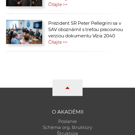
Čítajte >>
Prezident SR Peter Pellegrini sa v
SAV oboznámil s treťou pracovnou
verziou dokumentu Vízia 2040
Čítajte >>
O AKADÉMII
Poslanie
Schéma org. štruktúry
Štruktúra