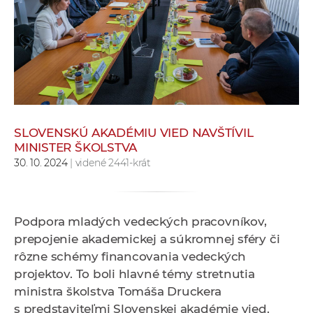
e
v
p
r
a
c
o
v
SLOVENSKÚ AKADÉMIU VIED NAVŠTÍVIL
MINISTER ŠKOLSTVA
n
30. 10. 2024
| videné 2441-krát
í
č
k
a
Podpora mladých vedeckých pracovníkov,
c
prepojenie akademickej a súkromnej sféry či
h
rôzne schémy financovania vedeckých
a
projektov. To boli hlavné témy stretnutia
p
ministra školstva Tomáša Druckera
r
s predstaviteľmi Slovenskej akadémie vied.