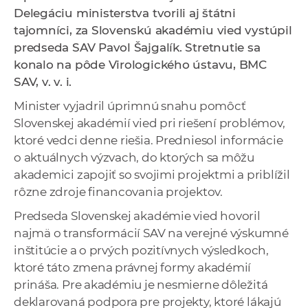
a
Delegáciu ministerstva tvorili aj štátni
c
tajomníci, za Slovenskú akadémiu vied vystúpil
o
predseda SAV Pavol Šajgalík. Stretnutie sa
v
konalo na pôde Virologického ústavu, BMC
n
SAV, v. v. i.
í
Minister vyjadril úprimnú snahu pomôcť
k
Slovenskej akadémií vied pri riešení problémov,
o
ktoré vedci denne riešia. Predniesol informácie
c
o aktuálnych výzvach, do ktorých sa môžu
h
akademici zapojiť so svojimi projektmi a priblížil
S
rôzne zdroje financovania projektov.
A
Predseda Slovenskej akadémie vied hovoril
V
najmä o transformácií SAV na verejné výskumné
inštitúcie a o prvých pozitívnych výsledkoch,
ktoré táto zmena právnej formy akadémií
prináša. Pre akadémiu je nesmierne dôležitá
deklarovaná podpora pre projekty, ktoré lákajú