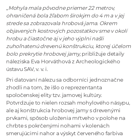
„
Mohyla mala pôvodne priemer 22 metrov,
ohraničená bola žľabom širokým do 4 m a v jej
strede sa zobrazovala hrobová jama. Okrem
objavených kostrových pozostatkov sme v okolí
hrobu a čiastočne aj v jeho výplni našli
zuhoľnatenú drevenú konštrukciu, ktorej účelom
bolo prekrytie hrobovej jamy,
približuje detaily
náleziska Eva Horváthová z Archeologického
ústavu SAV, v. v. i.
Pri datovaní nálezu sa odborníci jednoznačne
zhodli na tom, že išlo o reprezentanta
spoločenskej elity tzv. jamovej kultúry.
Potvrdzuje to nielen rozsah mohylového násypu,
ale aj konštrukcia hrobovej jamy s drevenými
prvkami, spôsob uloženia mŕtveho v polohe na
chrbte s pokrčenými nohami v kolenách
smerujúcimi nahor a výskyt červeného farbiva