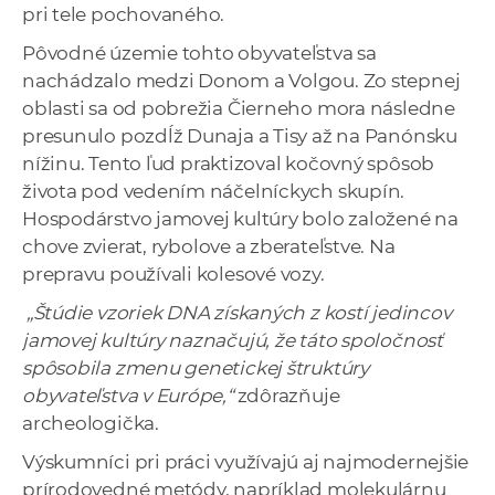
pri tele pochovaného.
Pôvodné územie tohto obyvateľstva sa
nachádzalo medzi Donom a Volgou. Zo stepnej
oblasti sa od pobrežia Čierneho mora následne
presunulo pozdĺž Dunaja a Tisy až na Panónsku
nížinu. Tento ľud praktizoval kočovný spôsob
života pod vedením náčelníckych skupín.
Hospodárstvo jamovej kultúry bolo založené na
chove zvierat, rybolove a zberateľstve. Na
prepravu používali kolesové vozy.
„Štúdie vzoriek DNA získaných z kostí jedincov
jamovej kultúry naznačujú, že táto spoločnosť
spôsobila zmenu genetickej štruktúry
obyvateľstva v Európe,“
zdôrazňuje
archeologička.
Výskumníci pri práci využívajú aj najmodernejšie
prírodovedné metódy, napríklad molekulárnu