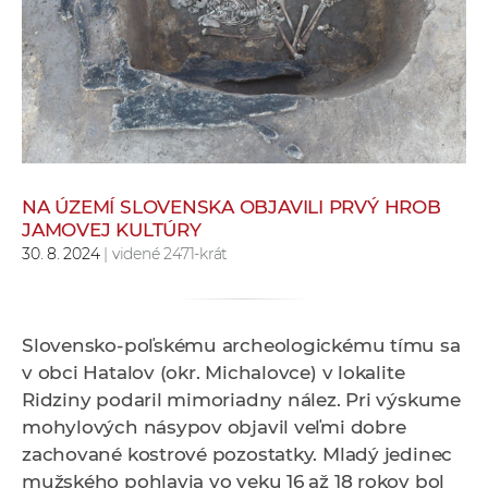
e
v
p
r
a
c
o
v
NA ÚZEMÍ SLOVENSKA OBJAVILI PRVÝ HROB
JAMOVEJ KULTÚRY
n
30. 8. 2024
| videné 2471-krát
í
č
k
a
Slovensko-poľskému archeologickému tímu sa
c
v obci Hatalov (okr. Michalovce) v lokalite
h
Ridziny podaril mimoriadny nález. Pri výskume
a
mohylových násypov objavil veľmi dobre
p
zachované kostrové pozostatky. Mladý jedinec
r
mužského pohlavia vo veku 16 až 18 rokov bol