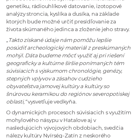
genetiku, rádiouhlíkové datovanie, izotopové
analýzy stroncia, kyslíka a dusíka, na základe
ktorých bude možné určiť presídľovanie za
života skúmaného jedinca a zloženie jeho stravy.
„
Takto získané údaje nám pomôžu lepšie
posúdiť archeologický materiál z preskúmaných
mohýl. Dáta budeme môcť využiť aj pri riešení
geograficky a kultúrne širšie ponímaných tém
súvisiacich s výskumom chronológie, genézy,
stepných vplyvov a zásahov cudzieho
obyvateľstva jamovej kultúry a kultúry so
šnúrovou keramikou do regiónov severopotiskej
oblasti,“
vysvetľuje vedkyňa.
O dynamických procesoch súvisiacich s využitím
mohylového násypu v Hatalove aj v
nasledujúcich vývojových obdobiach, svedčia
nálezy kultúry Nyírség-Zatín z neskorého