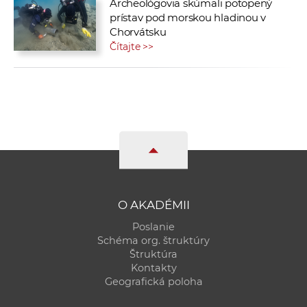
Archeológovia skúmali potopený
prístav pod morskou hladinou v
Chorvátsku
Čítajte >>
O AKADÉMII
Poslanie
Schéma org. štruktúry
Štruktúra
Kontakty
Geografická poloha