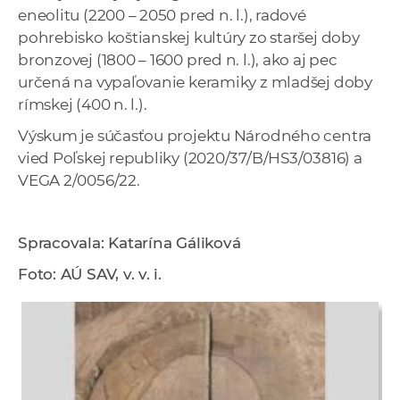
eneolitu (2200 – 2050 pred n. l.), radové
pohrebisko koštianskej kultúry zo staršej doby
bronzovej (1800 – 1600 pred n. l.), ako aj pec
určená na vypaľovanie keramiky z mladšej doby
rímskej (400 n. l.).
Výskum je súčasťou projektu Národného centra
vied Poľskej republiky (2020/37/B/HS3/03816) a
VEGA 2/0056/22.
Spracovala: Katarína Gáliková
Foto: AÚ SAV, v. v. i.