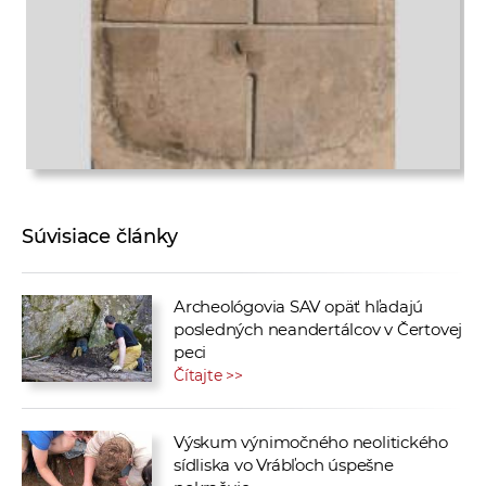
Súvisiace články
Archeológovia SAV opäť hľadajú
posledných neandertálcov v Čertovej
peci
Čítajte >>
Výskum výnimočného neolitického
sídliska vo Vrábľoch úspešne