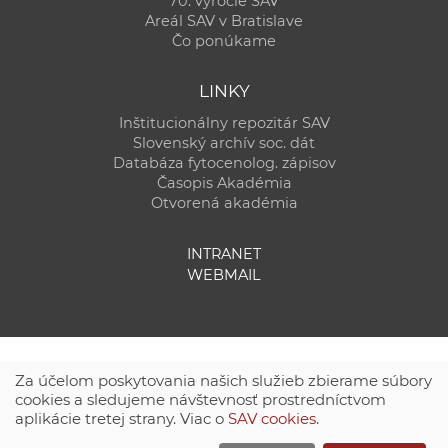
70. výročie SAV
Areál SAV v Bratislave
Čo ponúkame
LINKY
Inštitucionálny repozitár SAV
Slovenský archív soc. dát
Databáza fytocenolog. zápisov
Časopis Akadémia
Otvorená akadémia
INTRANET
WEBMAIL
Za účelom poskytovania našich služieb zbierame súbory
cookies a sledujeme návštevnosť prostredníctvom
aplikácie tretej strany. Viac o
SAV cookies
.
Technická podpora:
CSČ SAV, v. v. i. - Výpočtové stredisko SAV