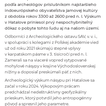
a
podľa archeológov príslušníkom najstaršieho
c
indoeurópskeho obyvateľstva jamovej kultúry
o
z obdobia rokov 3300 až 2600 pred n. l. Výskum
v
v Hatalove priniesol prvý nespochybniteľný
n
dôkaz o pobyte tohto ľudu aj na našom území.
í
Odborníci z Archeologického ústavu SAV, v. v. i.,
k
v spolupráci s kolegami z Poľskej akadémie vied
o
už od roku 2021 skúmajú stepné vplyvy
c
v karpatskom pásme v 3. tisícročí pred n. l.
h
Zamerali sa na viaceré vopred vytypované
S
mohylové násypy v krajine Východoslovenskej
A
nížiny a doposiaľ preskúmali päť z nich.
V
Archeologický výskum násypu pri Hatalove sa
začal v roku 2024. Výkopovým prácam
predchádzal nedeštruktívny geofyzikálny
prieskum, ktorý potvrdil jeho antropogénny
pôvod a spresnil jeho parametre.