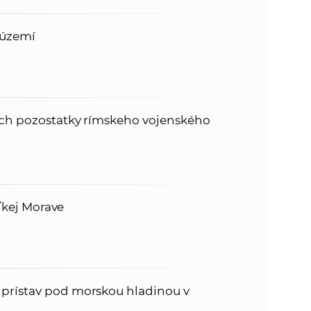
 území
noch pozostatky rímskeho vojenského
eľkej Morave
prístav pod morskou hladinou v