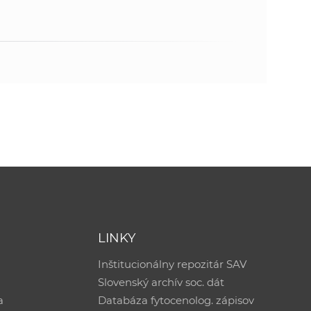
LINKY
Inštitucionálny repozitár SAV
Slovenský archív soc. dát
a
Databáza fytocenolog. zápisov