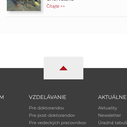
Čítajte >>
UM
VZDELÁVANIE
AKTUÁLNE
Pre doktorandov
Aktuality
Pre post-doktorandov
Newsletter
Pre vedeckých pracovníkov
Úradná tabuľ