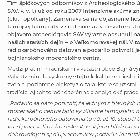
Tím špičkových odborníkov z Archeologického ú
SAV, v. v. i.) už od roku 2007 intenzívne skúma 
(okr. Topoľčany). Zameriava sa na objasnenie ho
tamojšej komunity v siedmom až v desiatom st
objavom archeológovia SAV výrazne posunuli n
našich starších dejín – o Veľkomoravskej ríši. 
rádiokarbónového datovania podarilo potvrdiť j
bojnianskeho mocenského centra.
Medzi piatimi hradiskami v katastri obce Bojná 
Valy. Už minulé výskumy v tejto lokalite priniesli 
zvon či pozlátené plakety z oltára, ktoré sa už sta
tradície. Aj tohtoročné terénne a analytické práce
„
Podarilo sa nám potvrdiť, že jedným z hlavných
mocenského centra bolo využívanie tamojšieho n
radiokarbónového datovania tu v 9. až 10. storočí t
ktorí pracovali na hradisku Valy. V jeho blízkosti
dobrovoľných spolupracovníkov podarilo identifiko