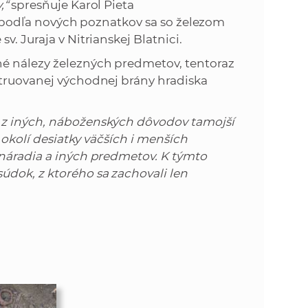
,“
spresňuje Karol Pieta
že podľa nových poznatkov sa so železom
. Juraja v Nitrianskej Blatnici.
né nálezy železných predmetov, tentoraz
štruovanej východnej brány hradiska
 z iných, náboženských dôvodov tamojší
m okolí desiatky väčších i menších
 náradia a iných predmetov. K týmto
dok, z ktorého sa zachovali len