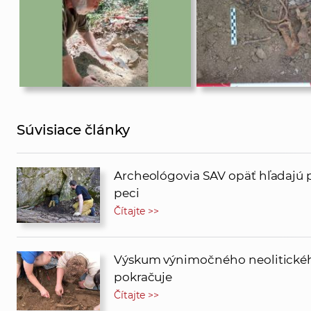
Súvisiace články
Archeológovia SAV opäť hľadajú 
peci
Čítajte >>
Výskum výnimočného neolitického
pokračuje
Čítajte >>