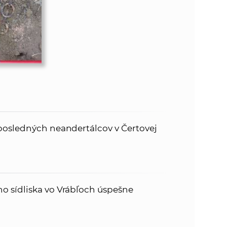
posledných neandertálcov v Čertovej
 sídliska vo Vrábľoch úspešne