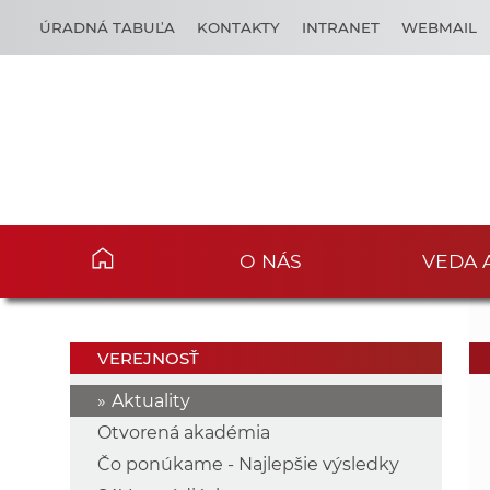
ÚRADNÁ TABUĽA
KONTAKTY
INTRANET
WEBMAIL
O NÁS
VEDA 
VEREJNOSŤ
Aktuality
Otvorená akadémia
Čo ponúkame - Najlepšie výsledky