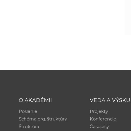
O AKADÉMII
VEDA A VÝSK
Poslanie
Projekty
Schéma org. štruktúry
Konferencie
Štruktúra
Časopisy