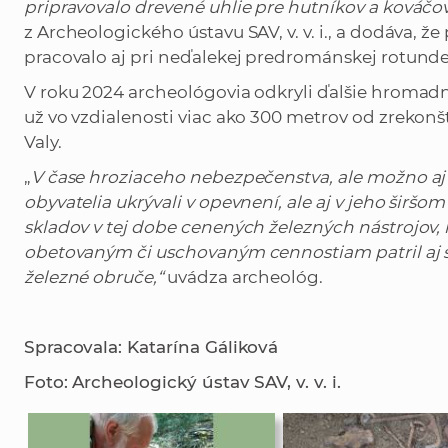
pripravovalo drevené uhlie pre hutníkov a kováčov
z Archeologického ústavu SAV, v. v. i., a dodáva, 
pracovalo aj pri neďalekej predrománskej rotunde sv
V roku 2024 archeológovia odkryli ďalšie hromad
už vo vzdialenosti viac ako 300 metrov od zrekon
Valy.
„
V čase hroziaceho nebezpečenstva, ale možno aj
obyvatelia ukrývali v opevnení, ale aj v jeho širšo
skladov v tej dobe cenených železných nástrojov,
obetovaným či uschovaným cennostiam patril aj sú
železné obruče,“
uvádza archeológ.
Spracovala: Katarína Gáliková
Foto: Archeologický ústav SAV, v. v. i.