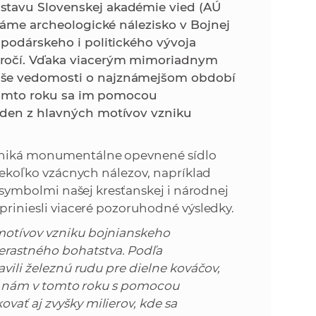
k
stavu Slovenskej akadémie vied (AÚ
o
známe archeologické nálezisko v Bojnej
n
c
spodárskeho i politického vývoja
h
oročí. Vďaka viacerým mimoriadnym
k
S
aše vedomosti o najznámejšom období
A
V tomto roku sa im pomocou
a
V
eden z hlavných motívov vzniku
c
vyniká monumentálne opevnené sídlo
h
niekoľko vzácnych nálezov, napríklad
li symbolmi našej kresťanskej i národnej
S
 priniesli viaceré pozoruhodné výsledky.
 motívov vzniku bojnianskeho
A
erastného bohatstva. Podľa
avili železnú rudu pre dielne kováčov,
V
 sa nám v tomto roku s pomocou
vať aj zvyšky milierov, kde sa