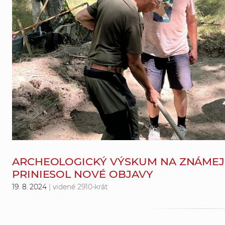
ARCHEOLOGICKÝ VÝSKUM NA ZNÁMEJ 
PRINIESOL NOVÉ OBJAVY
19. 8. 2024
| videné 2910-krát