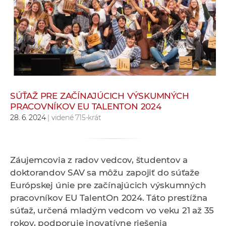
e
v
p
r
a
c
o
v
SÚŤAŽ PRE ZAČÍNAJÚCICH VÝSKUMNÝCH
PRACOVNÍKOV EU TALENTON 2024
n
28. 6. 2024
| videné 715-krát
í
č
k
a
Záujemcovia z radov vedcov, študentov a
c
doktorandov SAV sa môžu zapojiť do súťaže
h
Európskej únie pre začínajúcich výskumných
a
pracovníkov EU TalentOn 2024. Táto prestížna
p
súťaž, určená mladým vedcom vo veku 21 až 35
r
rokov, podporuje inovatívne riešenia