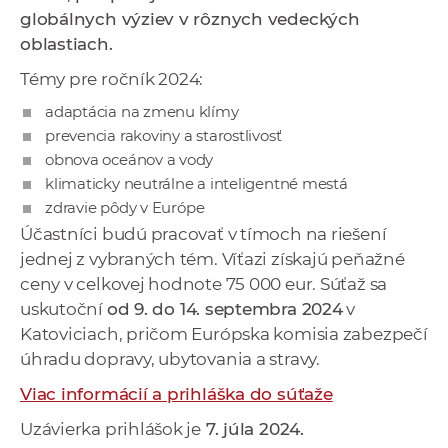
a
globálnych výziev v rôznych vedeckých
c
oblastiach.
o
Témy pre ročník 2024:
v
adaptácia na zmenu klímy
n
prevencia rakoviny a starostlivosť
í
obnova oceánov a vody
k
klimaticky neutrálne a inteligentné mestá
o
zdravie pôdy v Európe
c
Účastníci budú pracovať v tímoch na riešení
h
jednej z vybraných tém. Víťazi získajú peňažné
S
ceny v celkovej hodnote 75 000 eur. Súťaž sa
A
uskutoční
od 9. do 14. septembra 2024
v
V
Katoviciach, pričom Európska komisia zabezpečí
úhradu dopravy, ubytovania a stravy.
Viac informácií a prihláška do súťaže
Uzávierka prihlášok je
7. júla 2024.