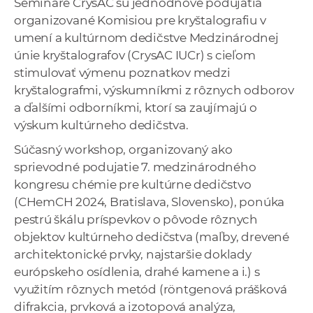
Semináre CrysAC sú jednodňové podujatia
a
organizované Komisiou pre kryštalografiu v
c
umení a kultúrnom dedičstve Medzinárodnej
o
únie kryštalografov (CrysAC IUCr) s cieľom
v
stimulovať výmenu poznatkov medzi
n
kryštalografmi, výskumníkmi z rôznych odborov
í
a ďalšími odborníkmi, ktorí sa zaujímajú o
k
výskum kultúrneho dedičstva.
o
Súčasný workshop, organizovaný ako
c
sprievodné podujatie 7. medzinárodného
h
kongresu chémie pre kultúrne dedičstvo
S
(CHemCH 2024, Bratislava, Slovensko), ponúka
A
pestrú škálu príspevkov o pôvode rôznych
V
objektov kultúrneho dedičstva (maľby, drevené
architektonické prvky, najstaršie doklady
európskeho osídlenia, drahé kamene a i.) s
využitím rôznych metód (röntgenová prášková
difrakcia, prvková a izotopová analýza,