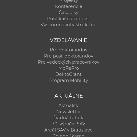
Projekty
Konferencie
Časopisy
Publikačná činnosť
Výskumná infraštruktúra
VZDELÁVANIE
Pre doktorandov
Pre post-doktorandov
Pre vedeckých pracovníkov
MoRePro
DoktoGrant
Program Mobility
AKTUÁLNE
Aktuality
Newsletter
Úradná tabuľa
70. výročie SAV
Areál SAV v Bratislave
Čo ponúkame