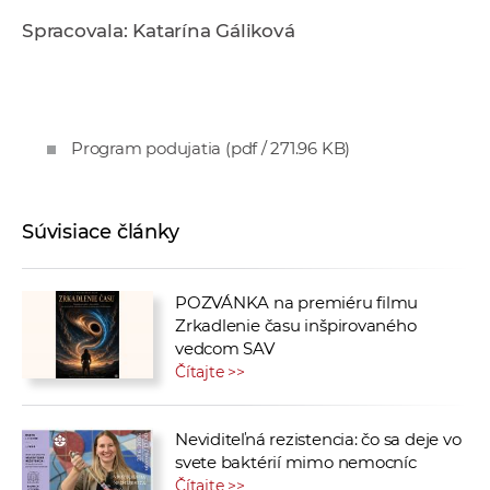
Spracovala: Katarína Gáliková
Program podujatia
(pdf / 271.96 KB)
Súvisiace články
POZVÁNKA na premiéru filmu
Zrkadlenie času inšpirovaného
vedcom SAV
Čítajte >>
Neviditeľná rezistencia: čo sa deje vo
svete baktérií mimo nemocníc
Čítajte >>