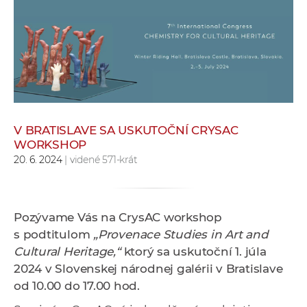
e
v
p
r
a
c
o
v
V BRATISLAVE SA USKUTOČNÍ CRYSAC
WORKSHOP
n
20. 6. 2024
| videné 571-krát
í
č
k
a
Pozývame Vás na
CrysAC workshop
c
s podtitulom
„Provenace Studies in Art and
h
Cultural Heritage,“
ktorý sa uskutoční
1. júla
a
2024 v Slovenskej národnej galérii v Bratislave
p
od 10.00 do 17.00 hod.
r