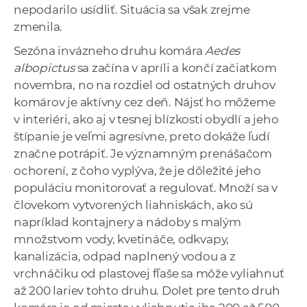
nepodarilo usídliť. Situácia sa však zrejme
zmenila.
Sezóna invázneho druhu komára
Aedes
albopictus
sa začína v apríli a končí začiatkom
novembra, no na rozdiel od ostatných druhov
komárov je aktívny cez deň. Nájsť ho môžeme
v interiéri, ako aj v tesnej blízkosti obydlí a jeho
štípanie je veľmi agresívne, preto dokáže ľudí
značne potrápiť. Je významným prenášačom
ochorení, z čoho vyplýva, že je dôležité jeho
populáciu monitorovať a regulovať. Množí sa v
človekom vytvorených liahniskách, ako sú
napríklad kontajnery a nádoby s malým
množstvom vody, kvetináče, odkvapy,
kanalizácia, odpad naplnený vodou a z
vrchnáčiku od plastovej fľaše sa môže vyliahnuť
až 200 lariev tohto druhu. Dolet pre tento druh