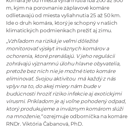
komára je od miesta vyliahnutia iba 200 až 500
m, kým na porovnanie záplavové komáre
odlietavajú od miesta vyliahnutia 25 až 50 km.
Ide o druh komára, ktorý je schopný v našich
klimatických podmienkach prežiť aj zimu.
„Vzhľadom na riziká je veľmi dôležité
monitorovať výskyt inváznych komárov a
ochorenia, ktoré prenášajú. V jeho regulácii
zohrávajú významnú úlohu hlavne obyvatelia,
pretože bez nich nie je možné tieto komáre
eliminovať. Svojou aktivitou má každý z nás
vplyv na to, do akej miery nám bude v
budúcnosti hroziť riziko infekcie aj exotickými
vírusmi. Príkladom je aj voľne pohodený odpad,
ktorý produkujeme a inváznym komárom slúži
na množenie,“
ozrejmuje odborníčka na komáre
RNDr. Viktória Čabanová, PhD.