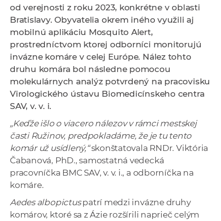
od verejnosti z roku 2023, konkrétne v oblasti
a
Bratislavy. Obyvatelia okrem iného využili aj
c
mobilnú aplikáciu Mosquito Alert,
o
prostredníctvom ktorej odborníci monitorujú
v
invázne komáre v celej Európe. Nález tohto
n
druhu komára bol následne pomocou
í
molekulárnych analýz potvrdený na pracovisku
k
Virologického ústavu Biomedicínskeho centra
o
SAV, v. v. i.
c
h
„Keďže išlo o viacero nálezov v rámci mestskej
S
časti Ružinov, predpokladáme, že je tu tento
A
komár už usídlený,“
skonštatovala RNDr. Viktória
V
Čabanová, PhD., samostatná vedecká
pracovníčka BMC SAV, v. v. i., a odborníčka na
komáre.
Aedes albopictus
patrí medzi invázne druhy
komárov, ktoré sa z Ázie rozšírili naprieč celým