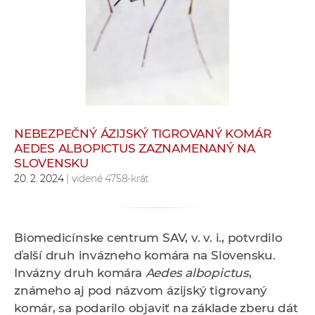
e
v
p
r
a
c
o
v
NEBEZPEČNÝ ÁZIJSKÝ TIGROVANÝ KOMÁR
AEDES ALBOPICTUS ZAZNAMENANÝ NA
n
SLOVENSKU
í
20. 2. 2024
| videné 4758-krát
č
k
a
Biomedicínske centrum SAV, v. v. i., potvrdilo
c
ďalší druh invázneho komára na Slovensku.
h
Invázny druh komára
Aedes albopictus
,
a
známeho aj pod názvom ázijský tigrovaný
p
komár, sa podarilo objaviť na základe zberu dát
r