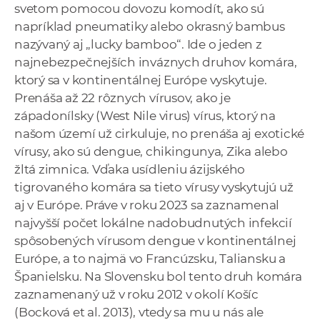
svetom pomocou dovozu komodít, ako sú
napríklad pneumatiky alebo okrasný bambus
nazývaný aj „lucky bamboo“. Ide o jeden z
najnebezpečnejších inváznych druhov komára,
ktorý sa v kontinentálnej Európe vyskytuje.
Prenáša až 22 rôznych vírusov, ako je
západonílsky (West Nile virus) vírus, ktorý na
našom území už cirkuluje, no prenáša aj exotické
vírusy, ako sú dengue, chikingunya, Zika alebo
žltá zimnica. Vďaka usídleniu ázijského
tigrovaného komára sa tieto vírusy vyskytujú už
aj v Európe. Práve v roku 2023 sa zaznamenal
najvyšší počet lokálne nadobudnutých infekcií
spôsobených vírusom dengue v kontinentálnej
Európe, a to najmä vo Francúzsku, Taliansku a
Španielsku. Na Slovensku bol tento druh komára
zaznamenaný už v roku 2012 v okolí Košíc
(Bocková et al. 2013), vtedy sa mu u nás ale