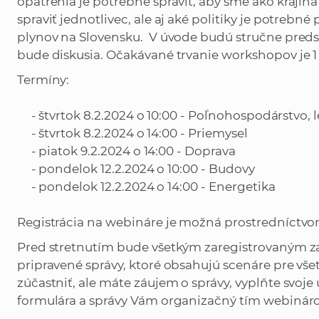
opatrenia je potrebné spraviť, aby sme ako krajina
spraviť jednotlivec, ale aj aké politiky je potrebné 
plynov na Slovensku. V úvode budú stručne preds
bude diskusia. Očakávané trvanie workshopov je 1
Termíny:
- štvrtok 8.2.2024 o 10:00 - Poľnohospodárstvo, l
- štvrtok 8.2.2024 o 14:00 - Priemysel
- piatok 9.2.2024 o 14:00 - Doprava
- pondelok 12.2.2024 o 10:00 - Budovy
- pondelok 12.2.2024 o 14:00 - Energetika
Registrácia na webináre je možná prostredníctv
Pred stretnutím bude všetkým zaregistrovaným zasl
pripravené správy, ktoré obsahujú scenáre pre vše
zúčastniť, ale máte záujem o správy, vyplňte svoj
formulára a správy Vám organizačný tím webináro