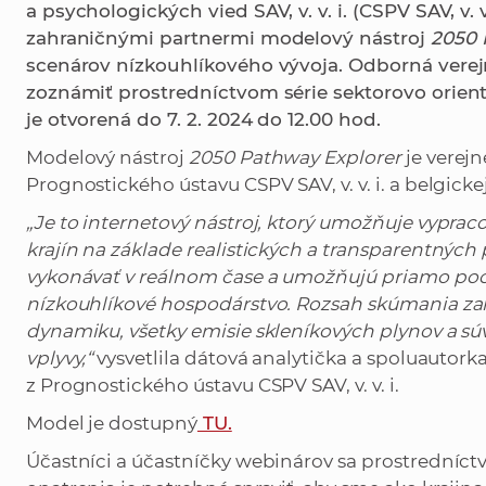
a psychologických vied SAV, v. v. i. (CSPV SAV, v. v
zahraničnými partnermi modelový nástroj
2050 
scenárov nízkouhlíkového vývoja. Odborná vere
zoznámiť prostredníctvom série sektorovo orien
je otvorená do 7. 2. 2024 do 12.00 hod.
Modelový nástroj
2050 Pathway Explorer
je verej
Prognostického ústavu CSPV SAV, v. v. i. a belgicke
„Je to internetový nástroj, ktorý umožňuje vyprac
krajín na základe realistických a transparentnýc
vykonávať v reálnom čase a umožňujú priamo po
nízkouhlíkové hospodárstvo. Rozsah skúmania za
dynamiku, všetky emisie skleníkových plynov a sú
vplyvy,“
vysvetlila dátová analytička a spoluauto
z Prognostického ústavu CSPV SAV, v. v. i.
Model je dostupný
TU.
Účastníci a účastníčky webinárov sa prostredníc