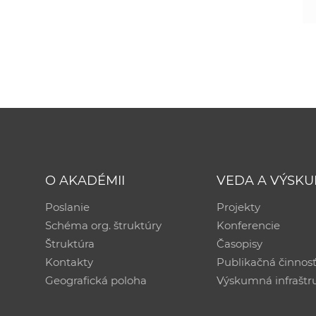
O AKADÉMII
VEDA A VÝSK
Poslanie
Projekty
Schéma org. štruktúry
Konferencie
Štruktúra
Časopisy
Kontakty
Publikačná činnos
Geografická poloha
Výskumná infraštr