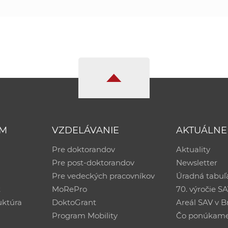
UM
VZDELÁVANIE
AKTUÁLNE
Pre doktorandov
Aktuality
Pre post-doktorandov
Newsletter
Pre vedeckých pracovníkov
Úradná tabuľ
ť
MoRePro
70. výročie S
uktúra
DoktoGrant
Areál SAV v Br
Program Mobility
Čo ponúkam