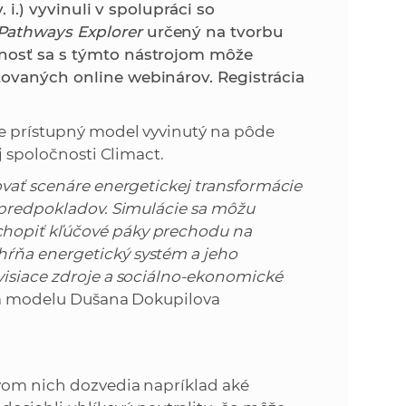
k
. i.) vyvinuli v spolupráci so
o
Pathways Explorer
určený na tvorbu
n
c
jnosť sa s týmto nástrojom môže
h
tovaných online webinárov. Registrácia
k
S
A
a
ne prístupný model vyvinutý na pôde
V
j spoločnosti Climact.
c
ovať scenáre energetickej transformácie
h predpokladov. Simulácie sa môžu
h
chopiť kľúčové páky prechodu na
hŕňa energetický systém a jeho
S
visiace zdroje a sociálno-ekonomické
rka modelu Dušana Dokupilova
A
V
tvom nich dozvedia napríklad aké