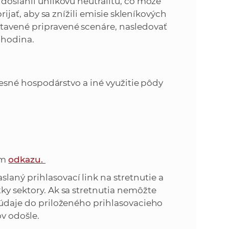
 dosiahli uhlíkovú neutralitu, čo môže
prijať, aby sa znížili emisie skleníkových
tavené pripravené scenáre, nasledovať
 hodina.
esné hospodárstvo a iné využitie pôdy
om
odkazu.
aný prihlasovací link na stretnutie a
tky sektory. Ak sa stretnutia nemôžte
e údaje do priloženého prihlasovacieho
v odošle.