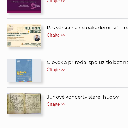
Čítajte >>
Pozvánka na celoakademickú pred
Čítajte >>
Človek a príroda: spolužitie bez 
Čítajte >>
Júnové koncerty starej hudby
Čítajte >>