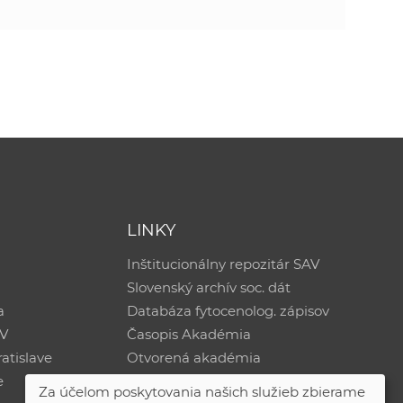
LINKY
Inštitucionálny repozitár SAV
Slovenský archív soc. dát
a
Databáza fytocenolog. zápisov
AV
Časopis Akadémia
atislave
Otvorená akadémia
e
Za účelom poskytovania našich služieb zbierame