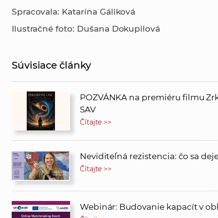
Spracovala: Katarína Gáliková
Ilustračné foto: Dušana Dokupilová
Súvisiace články
POZVÁNKA na premiéru filmu Zrk
SAV
Čítajte >>
Neviditeľná rezistencia: čo sa de
Čítajte >>
Webinár: Budovanie kapacít v obla