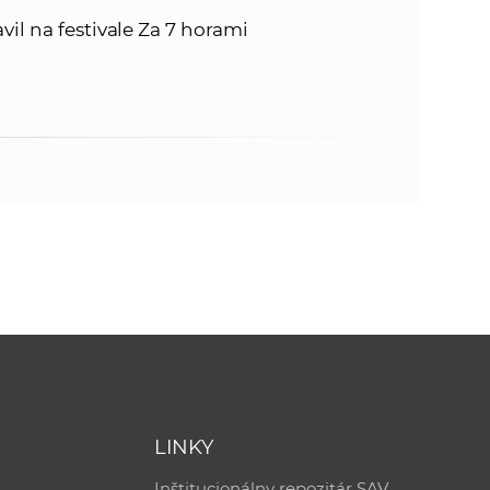
il na festivale Za 7 horami
LINKY
Inštitucionálny repozitár SAV