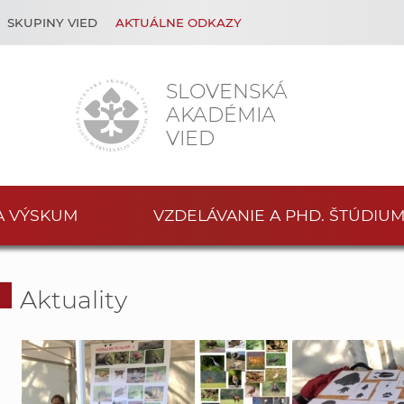
SKUPINY VIED
AKTUÁLNE ODKAZY
SLOVENSKÁ
AKADÉMIA
VIED
A VÝSKUM
VZDELÁVANIE A PHD. ŠTÚDIU
Aktuality