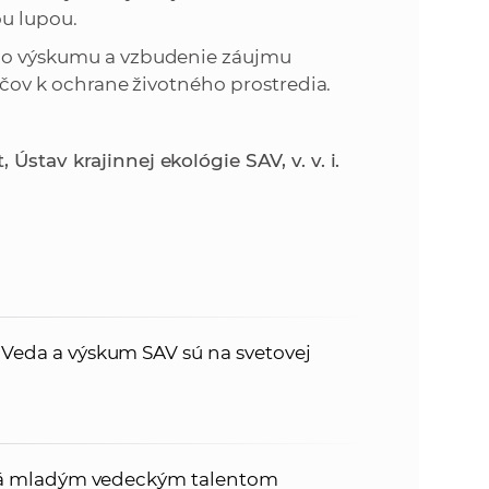
u lupou.
ého výskumu a vzbudenie záujmu
dičov k ochrane životného prostredia.
stav krajinnej ekológie SAV, v. v. i.
: Veda a výskum SAV sú na svetovej
tóriá mladým vedeckým talentom