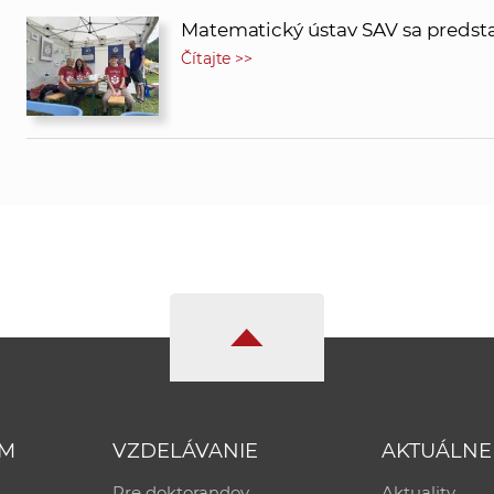
Matematický ústav SAV sa predstav
Čítajte >>
UM
VZDELÁVANIE
AKTUÁLNE
Pre doktorandov
Aktuality