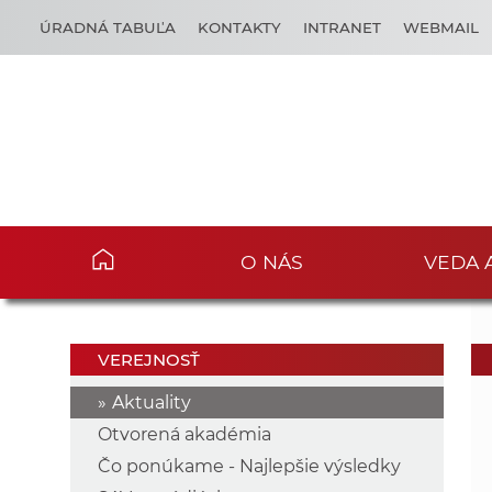
ÚRADNÁ TABUĽA
KONTAKTY
INTRANET
WEBMAIL
O NÁS
VEDA 
VEREJNOSŤ
Aktuality
Otvorená akadémia
Čo ponúkame - Najlepšie výsledky