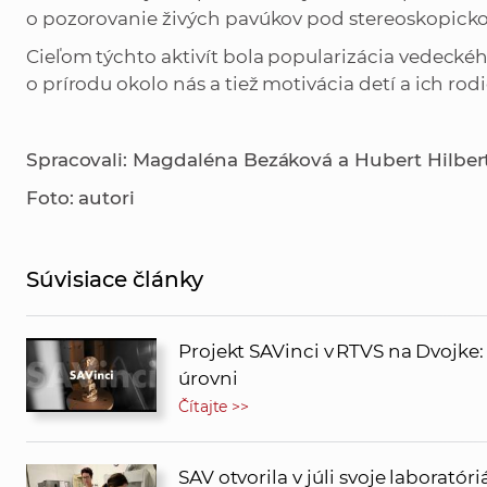
o pozorovanie živých pavúkov pod stereoskopicko
Cieľom týchto aktivít bola popularizácia vedeck
o prírodu okolo nás a tiež motivácia detí a ich ro
Spracovali: Magdaléna Bezáková a Hubert Hilbert, Ú
Foto: autori
Súvisiace články
Projekt SAVinci v RTVS na Dvojke
úrovni
Čítajte >>
SAV otvorila v júli svoje labora