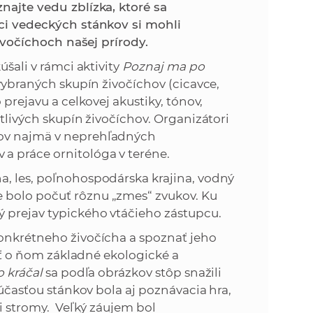
k
najte vedu zblízka, ktoré sa
o
íci vedeckých stánkov si mohli
n
c
živočíchoch našej prírody.
h
k
úšali v rámci aktivity
Poznaj ma po
S
 vybraných skupín živočíchov (cicavce,
A
a
 prejavu a celkovej akustiky, tónov,
V
otlivých skupín živočíchov. Organizátori
c
kov najmä v neprehľadných
a práce ornitológa v teréne.
h
a, les, poľnohospodárska krajina, vodný
 bolo počuť rôznu „zmes“ zvukov. Ku
S
ý prejav typického vtáčieho zástupcu.
konkrétneho živočícha a spoznať jeho
A
tiť o ňom základné ekologické a
o kráčal
sa podľa obrázkov stôp snažili
V
Súčasťou stánkov bola aj poznávacia hra,
li stromy. Veľký záujem bol