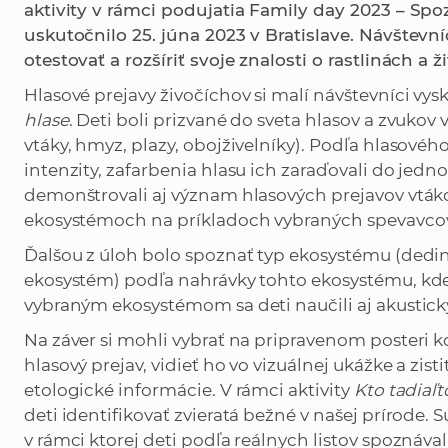
aktivity v rámci podujatia Family day 2023 – Spoz
uskutočnilo 25. júna 2023 v Bratislave. Návštevn
otestovať a rozšíriť svoje znalosti o rastlinách a 
Hlasové prejavy živočíchov si malí návštevníci vysk
hlase
. Deti boli prizvané do sveta hlasov a zvukov
vtáky, hmyz, plazy, obojživelníky). Podľa hlasového
intenzity, zafarbenia hlasu ich zaraďovali do jedn
demonštrovali aj význam hlasových prejavov vtá
ekosystémoch na príkladoch vybraných spevavcov 
Ďalšou z úloh bolo spoznať typ ekosystému (dedin
ekosystém) podľa nahrávky tohto ekosystému, kde
vybraným ekosystémom sa deti naučili aj akustick
Na záver si mohli vybrať na pripravenom posteri 
hlasový prejav, vidieť ho vo vizuálnej ukážke a zis
etologické informácie. V rámci aktivity
Kto tadiaľt
deti identifikovať zvieratá bežné v našej prírode. 
v rámci ktorej deti podľa reálnych listov spoznáva