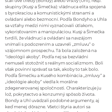
stáli dve triedy (Bondy) alebo vrstvy (Uhl), resp.
skupiny (Kusý a Šimečka): vládnuca elita spojená
s byrokraciou a komunistickými stranami a
ovládaní alebo bezmocní. Podľa Bondyho a Uhla
sa vzťahy medzi nimi vyznačovali útlakom,
vykorisťovaním a manipuláciou. Kusý a Šimečka
tvrdili, že vládnuci a ovládaní sa navzájom
vnímali s podozrením a uzavreli „zmluvu“ o
vzájomnom prospechu. Tá bola založená na
"ideológii akoby". Podľa nej sa bezvládni
nemuseli stotožniť s reálnym socializmom. Boli
však povinní správať sa tak, akoby to tak bolo.
Podľa Šimečku a Kusého kombinácia „zmluvy“ a
„ideológie akoby“ viedla k morálne
zdegenerovanej spoločnosti. Charakterizuje ju
lož, pokrytectvo a konzumný spôsob života.
Bondy a Uhl uvádzali podobné argumenty, aj
keď menej dôrazne. Všetci štyria autori sa