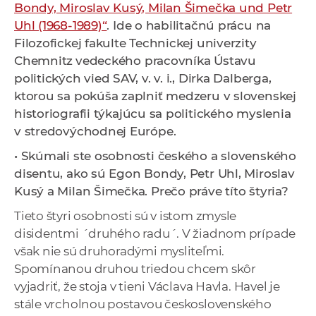
Bondy, Miroslav Kusý, Milan Šimečka und Petr
a
Uhl (1968-1989)“
. Ide o habilitačnú prácu
na
c
Filozofickej fakulte Technickej univerzity
o
Chemnitz
vedeckého pracovníka Ústavu
v
politických vied SAV, v. v. i., Dirka Dalberga,
n
ktorou sa pokúša zaplniť medzeru v slovenskej
í
historiografii týkajúcu sa politického myslenia
k
v stredovýchodnej Európe.
o
c
• Skúmali ste osobnosti českého a slovenského
h
disentu, ako sú Egon Bondy, Petr Uhl, Miroslav
S
Kusý a Milan Šimečka. Prečo práve títo štyria?
A
Tieto štyri osobnosti sú v istom zmysle
V
disidentmi ´druhého radu´. V žiadnom prípade
však nie sú druhoradými mysliteľmi.
Spomínanou druhou triedou chcem skôr
vyjadriť, že stoja v tieni Václava Havla. Havel je
stále vrcholnou postavou československého