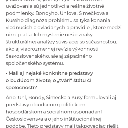
uvažovania sú jednotlivci a reálne životné
podmienky. Bondyho, Uhlova, Šimečkova a
Kusého diagnóza problému sa týka konania
vládnucich a ovládaných a pravidiel, ktoré medzi
nimi platia. Ich myslenie nesie znaky
štrukturálnej analýzy súvisiacej so súčasnosťou,
ako aj viacrozmernej revízie výkonnosti
československého, ale aj západného
spoločenského systému.
• Mali aj nejaké konkrétne predstavy
o budúcom živote, o „tvári“ štátu či
spoločnosti?
Áno. Uhl, Bondy, Šimečka a Kusý formulovali aj
predstavy o budúcom politickom,
hospodárskom a sociálnom usporiadaní
Československa a o jeho inštitucionálnej
podobe. Tieto predstavy mali takpovediac riešiť