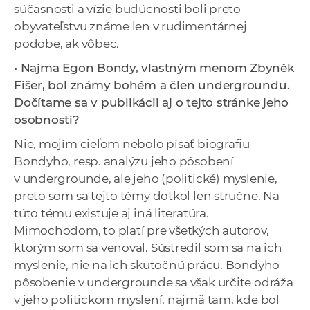
súčasnosti a vízie budúcnosti boli preto
obyvateľstvu známe len v rudimentárnej
podobe, ak vôbec.
• Najmä Egon Bondy, vlastným menom Zbyněk
Fišer, bol známy bohém a člen undergroundu.
Dočítame sa v publikácii aj o tejto stránke jeho
osobnosti?
Nie, mojím cieľom nebolo písať biografiu
Bondyho, resp. analýzu jeho pôsobení
v undergrounde, ale jeho (politické) myslenie,
preto som sa tejto témy dotkol len stručne. Na
túto tému existuje aj iná literatúra.
Mimochodom, to platí pre všetkých autorov,
ktorým som sa venoval. Sústredil som sa na ich
myslenie, nie na ich skutočnú prácu. Bondyho
pôsobenie v undergrounde sa však určite odráža
v jeho politickom myslení, najmä tam, kde bol