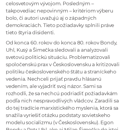
celosvetovým vývojom. Posledným –
takpovediac nepovinným – kritériom výberu
bolo, či autori uvažujú aj o západných
demokraciách. Tieto požiadavky splnili práve
tieto štyria disidenti.
Od konca 60. rokov do konca 80. rokov Bondy,
Uhl, Kusý a Šimečka sledovali a analyzovali
svetovú politickú situáciu. Problematizovali
spoločenskú prax v Československu a kritizovali
politiku československého štátu a straníckeho
vedenia. Nechceli prijať pravdu hlásanú
vedením, ale vyjadriť svoj názor. Sami sa
rozhodli, že sa nechcú podriadiť požiadavkám
podľa nich nespravodlivých vládcov. Zaradili sa
do tej tradície marxistického myslenia, ktorá sa
snažila vyriešiť otázku podstaty sovietskeho
modelu socializmu (v Československu). Egon
Bondy a Petr Uhl, ako aj Milan Šimečka do istej