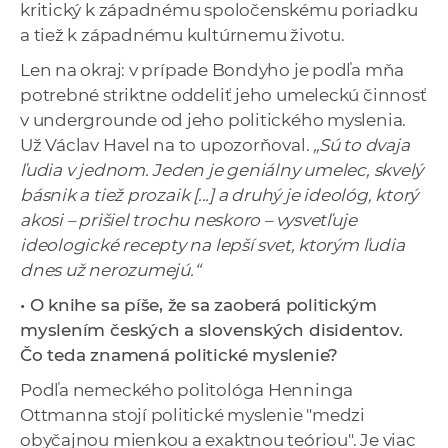
kritický k západnému spoločenskému poriadku
a tiež k západnému kultúrnemu životu.
Len na okraj: v prípade Bondyho je podľa mňa
potrebné striktne oddeliť jeho umeleckú činnosť
v undergrounde od jeho politického myslenia.
Už Václav Havel na to upozorňoval.
„Sú to dvaja
ľudia v jednom. Jeden je geniálny umelec, skvelý
básnik a tiež prozaik [...] a druhý je ideológ, ktorý
akosi – prišiel trochu neskoro – vysvetľuje
ideologické recepty na lepší svet, ktorým ľudia
dnes už nerozumejú.“
• O knihe sa píše, že sa zaoberá politickým
myslením českých a slovenských disidentov.
Čo teda znamená politické myslenie?
Podľa nemeckého politológa Henninga
Ottmanna stojí politické myslenie "medzi
obyčajnou mienkou a exaktnou teóriou". Je viac