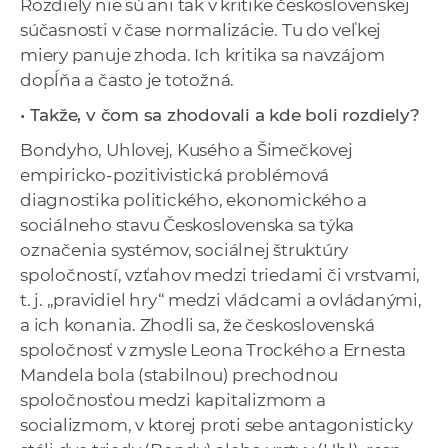
Rozdiely nie sú ani tak v kritike československej
súčasnosti v čase normalizácie. Tu do veľkej
miery panuje zhoda. Ich kritika sa navzájom
dopĺňa a často je totožná.
• Takže, v čom sa zhodovali a kde boli rozdiely?
Bondyho, Uhlovej, Kusého a Šimečkovej
empiricko-pozitivistická problémová
diagnostika politického, ekonomického a
sociálneho stavu Československa sa týka
označenia systémov, sociálnej štruktúry
spoločností, vzťahov medzi triedami či vrstvami,
t. j. „pravidiel hry“ medzi vládcami a ovládanými,
a ich konania. Zhodli sa, že československá
spoločnosť v zmysle Leona Trockého a Ernesta
Mandela bola (stabilnou) prechodnou
spoločnosťou medzi kapitalizmom a
socializmom, v ktorej proti sebe antagonisticky