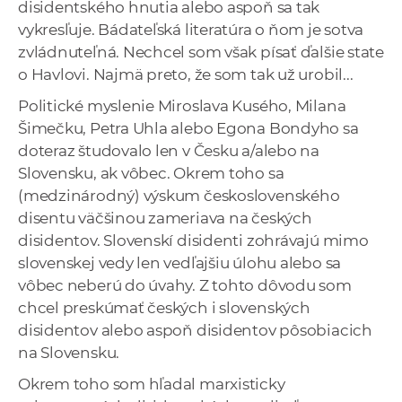
disidentského hnutia alebo aspoň sa tak
vykresľuje. Bádateľská literatúra o ňom je sotva
zvládnuteľná. Nechcel som však písať ďalšie state
o Havlovi. Najmä preto, že som tak už urobil...
Politické myslenie Miroslava Kusého, Milana
Šimečku, Petra Uhla alebo Egona Bondyho sa
doteraz študovalo len v Česku a/alebo na
Slovensku, ak vôbec. Okrem toho sa
(medzinárodný) výskum československého
disentu väčšinou zameriava na českých
disidentov. Slovenskí disidenti zohrávajú mimo
slovenskej vedy len vedľajšiu úlohu alebo sa
vôbec neberú do úvahy. Z tohto dôvodu som
chcel preskúmať českých i slovenských
disidentov alebo aspoň disidentov pôsobiacich
na Slovensku.
Okrem toho som hľadal marxisticky