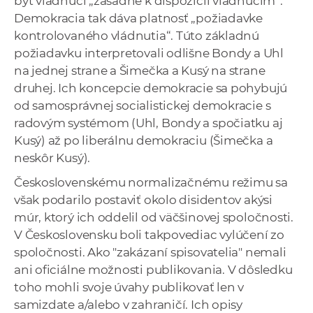
byť vládnuci „zásadne k dispozícii vládnucim“.
Demokracia tak dáva platnosť „požiadavke
kontrolovaného vládnutia“. Túto základnú
požiadavku interpretovali odlišne Bondy a Uhl
na jednej strane a Šimečka a Kusý na strane
druhej. Ich koncepcie demokracie sa pohybujú
od samosprávnej socialistickej demokracie s
radovým systémom (Uhl, Bondy a spočiatku aj
Kusý) až po liberálnu demokraciu (Šimečka a
neskôr Kusý).
Československému normalizačnému režimu sa
však podarilo postaviť okolo disidentov akýsi
múr, ktorý ich oddelil od väčšinovej spoločnosti.
V Československu boli takpovediac vylúčení zo
spoločnosti. Ako "zakázaní spisovatelia" nemali
ani oficiálne možnosti publikovania. V dôsledku
toho mohli svoje úvahy publikovať len v
samizdate a/alebo v zahraničí. Ich opisy