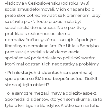
vládcovia v Československu (od roku 1948)
socializmus deformovali. V ich chápaní bolo
preto skôr potrebné vrátiť sa k prameňom, „aby
sa oživila prax“. Touto praxou mala byť
socialistická demokracia. Išlo o pozitívny
protiklad k reálnemu socializmu
normalizačného systému, ako aj k západným
liberálnym demokraciám. Pre Uhla a Bondyho
predstavuje socialistická demokracia
spoločenský poriadok alebo politický systém,
ktorý mal odstrániť ich nedostatky a problémy.
• Pri niektorých disidentoch sa spomína aj
spolupráca so Štátnou bezpečnosťou. Dotkli
ste sa aj tejto oblasti?
To je samozrejme zaujímavý a dôležitý aspekt.
Spomedzi disidentov, ktorých som skúmal, sa to
týkalo len Egona Bondyho. Krátko som sa toho