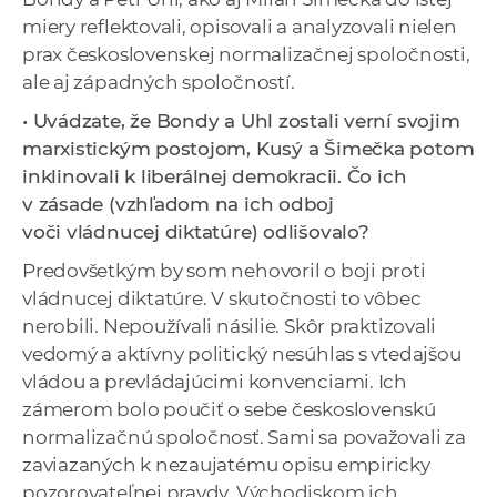
miery reflektovali, opisovali a analyzovali nielen
prax československej normalizačnej spoločnosti,
ale aj západných spoločností.
• Uvádzate, že Bondy a Uhl zostali verní svojim
marxistickým postojom, Kusý a Šimečka potom
inklinovali k liberálnej demokracii. Čo ich
v zásade (vzhľadom na ich odboj
voči vládnucej diktatúre) odlišovalo?
Predovšetkým by som nehovoril o boji proti
vládnucej diktatúre. V skutočnosti to vôbec
nerobili. Nepoužívali násilie. Skôr praktizovali
vedomý a aktívny politický nesúhlas s vtedajšou
vládou a prevládajúcimi konvenciami. Ich
zámerom bolo poučiť o sebe československú
normalizačnú spoločnosť. Sami sa považovali za
zaviazaných k nezaujatému opisu empiricky
pozorovateľnej pravdy. Východiskom ich