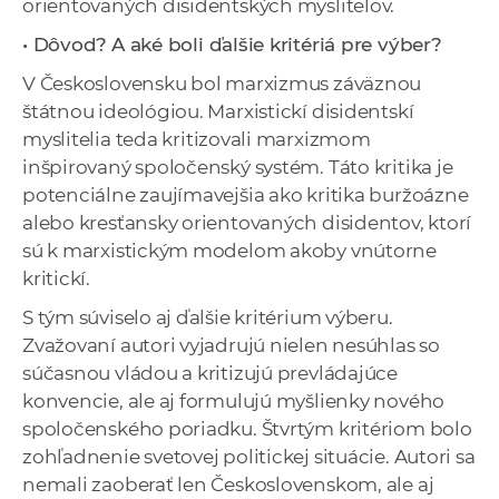
orientovaných disidentských mysliteľov.
• Dôvod?
A aké boli ďalšie kritériá pre výber?
V Československu bol marxizmus záväznou
štátnou ideológiou. Marxistickí disidentskí
myslitelia teda kritizovali marxizmom
inšpirovaný spoločenský systém. Táto kritika je
potenciálne zaujímavejšia ako kritika buržoázne
alebo kresťansky orientovaných disidentov, ktorí
sú k marxistickým modelom akoby vnútorne
kritickí.
S tým súviselo aj ďalšie kritérium výberu.
Zvažovaní autori vyjadrujú nielen nesúhlas so
súčasnou vládou a kritizujú prevládajúce
konvencie, ale aj formulujú myšlienky nového
spoločenského poriadku. Štvrtým kritériom bolo
zohľadnenie svetovej politickej situácie. Autori sa
nemali zaoberať len Československom, ale aj