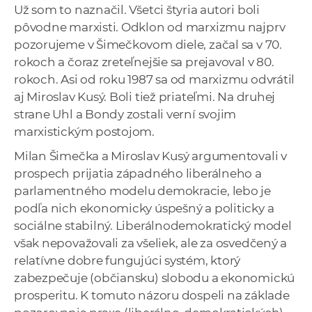
Už som to naznačil. Všetci štyria autori boli
pôvodne marxisti. Odklon od marxizmu najprv
pozorujeme v Šimečkovom diele, začal sa v 70.
rokoch a čoraz zreteľnejšie sa prejavoval v 80.
rokoch. Asi od roku 1987 sa od marxizmu odvrátil
aj Miroslav Kusý. Boli tiež priateľmi. Na druhej
strane Uhl a Bondy zostali verní svojim
marxistickým postojom.
Milan Šimečka a Miroslav Kusý argumentovali v
prospech prijatia západného liberálneho a
parlamentného modelu demokracie, lebo je
podľa nich ekonomicky úspešný a politicky a
sociálne stabilný. Liberálnodemokratický model
však nepovažovali za všeliek, ale za osvedčený a
relatívne dobre fungujúci systém, ktorý
zabezpečuje (občiansku) slobodu a ekonomickú
prosperitu. K tomuto názoru dospeli na základe