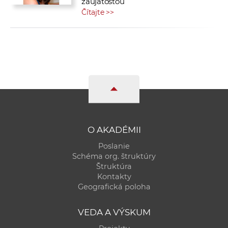
zaujatosťou
Čítajte >>
O AKADÉMII
Poslanie
Schéma org. štruktúry
Štruktúra
Kontakty
Geografická poloha
VEDA A VÝSKUM