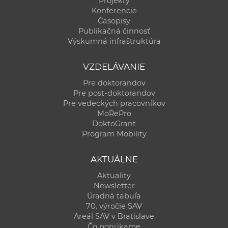
Projekty
Konferencie
Časopisy
Publikačná činnosť
Výskumná infraštruktúra
VZDELÁVANIE
Pre doktorandov
Pre post-doktorandov
Pre vedeckých pracovníkov
MoRePro
DoktoGrant
Program Mobility
AKTUÁLNE
Aktuality
Newsletter
Úradná tabuľa
70. výročie SAV
Areál SAV v Bratislave
Čo ponúkame