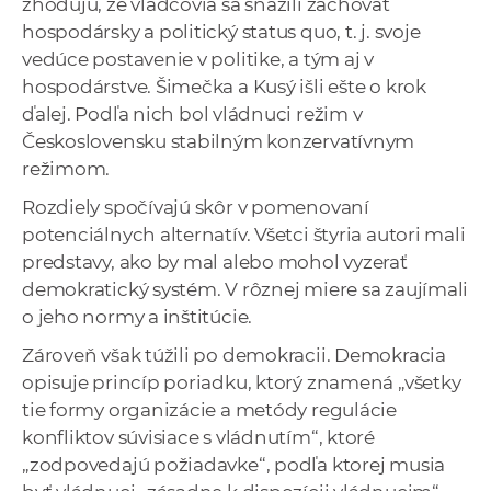
zhodujú, že vládcovia sa snažili zachovať
hospodársky a politický status quo, t. j. svoje
vedúce postavenie v politike, a tým aj v
hospodárstve. Šimečka a Kusý išli ešte o krok
ďalej. Podľa nich bol vládnuci režim v
Československu stabilným konzervatívnym
režimom.
Rozdiely spočívajú skôr v pomenovaní
potenciálnych alternatív. Všetci štyria autori mali
predstavy, ako by mal alebo mohol vyzerať
demokratický systém. V rôznej miere sa zaujímali
o jeho normy a inštitúcie.
Zároveň však túžili po demokracii. Demokracia
opisuje princíp poriadku, ktorý znamená „všetky
tie formy organizácie a metódy regulácie
konfliktov súvisiace s vládnutím“, ktoré
„zodpovedajú požiadavke“, podľa ktorej musia