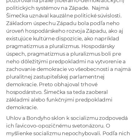
pozorovania praxe (liberálno-demokratických)
politických systémov na Západe. Najmä
Šimečka uznával kauzálne politické súvislosti.
Základom úspechu Západu bola podľa neho
úroveň hospodárskeho rozvoja Západu, ako aj
existujúce kultúrne dispozície, ako napríklad
pragmatizmus a pluralizmus. Hospodársky
úspech, pragmatizmus a pluralizmus boli pre
neho dôležitými predpokladmi na vytvorenie a
zachovanie demokracie vo všeobecnosti a najmä
pluralitnej zastupiteľskej parlamentnej
demokracie. Preto obhajoval trhové
hospodárstvo. Šimečka sa teda zaoberal
základmi alebo funkčnými predpokladmi
demokracie.
Uhlov a Bondyho sklon k socializmu zodpovedá
ich ľavicovo-opozičnému svetonázoru. O
myšlienke socializmu nepochybovali. Podľa nich