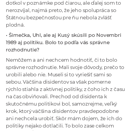
dotkol v poznámke pod čiarou, ale ďalej som to
nerozvíjal, najmä preto, že jeho spolupráca so
Štátnou bezpečnosťou pre ňu nebola zvlášť
plodná.
• Šimečka, Uhl, ale aj Kusý skúsili po Novembri
1989 aj politiku. Bolo to podľa vás správne
rozhodnutie?
Nemôžem a ani nechcem hodnotiť, či to bolo
správne rozhodnutie. Mali svoje dôvody, prečo to
urobili alebo nie. Museli si to vyriešiť sami so
sebou. Väčšina disidentov sa však pomerne
rýchlo stiahla z aktívnej politiky, z čoho ich z času
na čas obviňovali. Prechod od disidenta k
skutočnému politikovi bol, samozrejme, veľký
krok, ktorý väčšina disidentov pravdepodobne
ani nechcela urobiť. Skôr mám dojem, že ich do
politiky nejako dotlačili. To bolo zase celkom