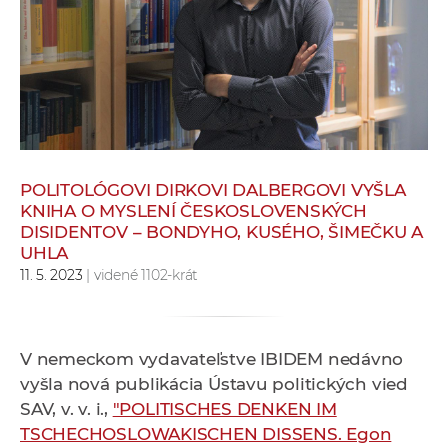
e
v
p
r
a
c
o
v
POLITOLÓGOVI DIRKOVI DALBERGOVI VYŠLA
KNIHA O MYSLENÍ ČESKOSLOVENSKÝCH
n
DISIDENTOV – BONDYHO, KUSÉHO, ŠIMEČKU A
í
UHLA
č
11. 5. 2023
| videné 1102-krát
k
a
c
V nemeckom vydavateľstve IBIDEM nedávno
h
vyšla nová publikácia Ústavu politických vied
a
SAV, v. v. i.,
"POLITISCHES DENKEN IM
p
TSCHECHOSLOWAKISCHEN DISSENS. Egon
r