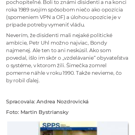
pochopiteľné. Boli to známi disidenti a na konci
roka 1989 svojím spôsobom niečo ako opozícia
(spomeniem VPN a OF) a úlohou opozície je v
prípade potreby vymeniť vládu.
Neverím, že disidenti mali nejaké politické
ambície, Petr Uhl možno najviac, Bondy
najmenej. Ale ten to ani neskúsil. Ako som
povedal, išlo im skôr o „vzdelávanie“ obyvateľstva
o systéme, v ktorom žili. Šimečka zomrel
pomerne náhle v roku 1990. Takže nevieme, čo
by robil ďalej.
Spracovala: Andrea Nozdrovická
Foto: Martin Bystriansky