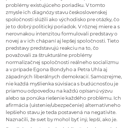
problémy existujúceho poriadku. V tomto
zmysle ich diagnózy stavu československej
spoločnosti slúžili ako východisko pre otázky, čo
je to dobrý politický poriadok. V rôznej miere a s
nerovnakou intenzitou formulovali predstavy o
novej a v ich chápaní aj lepšej spoločnosti. Tieto
predstavy predstavujú reakciu na to, čo
považovali za štrukturálne problémy
normalizačnej spoločnosti reálneho socializmu
a v prípade Egona Bondyho a Petra Uhla aj
západných liberálnych demokracií. Samozrejme,
nie každá myšlienka súvisiaca s budúcnosťou je
priamou odpoveďou na každú opísanú výzvu
alebo sa ponúka riešenie každého problému. Ich
afirmácia (uistenie/ubezpečenie) alternatívneho
lepšieho stavu je teda postavená na negativite.
Naznačili, že svet by mohol byť iný, lepší, ako je.