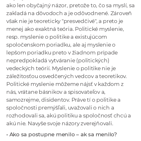
ako len obyčajný názor, pretože to, čo sa myslí, sa
zakladá na dôvodoch a je odôvodnené. Zároveň
však nie je teoreticky "presvedčivé", a preto je
menej ako exaktná teória. Politické myslenie,
resp. myslenie o politike a existujúcom
spoločenskom poriadku, ale aj myslenie o
lepšom poriadku preto v žiadnom prípade
nepredpokladá vytváranie (politických)
vedeckých teórií. Myslenie o politike nie je
záležitosťou osvedčených vedcov a teoretikov.
Politické myslenie môžeme nájsť v každom z
nás, vrátane básnikov a spisovateľov a,
samozrejme, disidentov. Práve tí o politike a
spoločnosti premýšľali, uvažovali o nich a
rozhodovali sa, akú politiku a spoločnosť chcú a
akú nie. Navyše svoje názory zverejňovali.
• Ako sa postupne menilo – ak sa menilo?