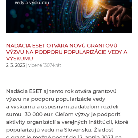
e
v
p
r
a
c
NADÁCIA ESET OTVÁRA NOVÚ GRANTOVÚ
o
VÝZVU NA PODPORU POPULARIZÁCIE VEDY A
v
VÝSKUMU
2. 3. 2023
| videné 1307-krát
n
í
č
k
Nadácia ESET aj tento rok otvára grantovú
a
výzvu na podporu popularizácie vedy
c
a výskumu a úspešným žiadateľom rozdelí
h
sumu 30 000 eur. Cieľom výzvy je podporiť
a
aktivity organizácií a verejných inštitúcií, ktoré
p
popularizujú vedu na Slovensku. Žiadosť
r
o grant je možné podať do 12. apríla 2023 na