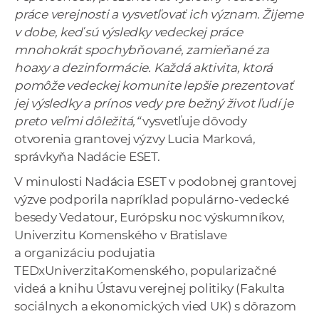
práce verejnosti a vysvetľovať ich význam. Žijeme
v dobe, keď sú výsledky vedeckej práce
mnohokrát spochybňované, zamieňané za
hoaxy a dezinformácie. Každá aktivita, ktorá
pomôže vedeckej komunite lepšie prezentovať
jej výsledky a prínos vedy pre bežný život ľudí je
preto veľmi dôležitá,“
vysvetľuje dôvody
otvorenia grantovej výzvy Lucia Marková,
správkyňa Nadácie ESET.
V minulosti Nadácia ESET v podobnej grantovej
výzve podporila napríklad populárno-vedecké
besedy Vedatour, Európsku noc výskumníkov,
Univerzitu Komenského v Bratislave
a organizáciu podujatia
TEDxUniverzitaKomenského, popularizačné
videá a knihu Ústavu verejnej politiky (Fakulta
sociálnych a ekonomických vied UK) s dôrazom