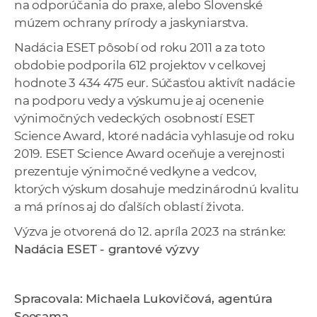
na odporúčania do praxe, alebo Slovenské
múzem ochrany prírody a jaskyniarstva.
Nadácia ESET pôsobí od roku 2011 a za toto
obdobie podporila 612 projektov v celkovej
hodnote 3 434 475 eur. Súčasťou aktivít nadácie
na podporu vedy a výskumu je aj ocenenie
výnimočných vedeckých osobností ESET
Science Award, ktoré nadácia vyhlasuje od roku
2019. ESET Science Award oceňuje a verejnosti
prezentuje výnimočné vedkyne a vedcov,
ktorých výskum dosahuje medzinárodnú kvalitu
a má prínos aj do ďalších oblastí života.
Výzva je otvorená do 12. apríla 2023 na stránke:
Nadácia ESET - grantové výzvy
Spracovala: Michaela Lukovičová, agentúra
Seesama