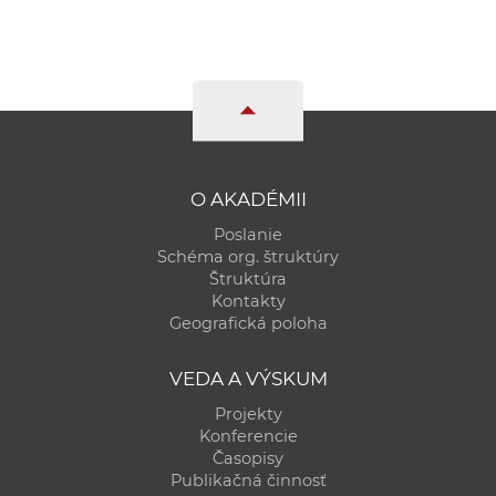
O AKADÉMII
Poslanie
Schéma org. štruktúry
Štruktúra
Kontakty
Geografická poloha
VEDA A VÝSKUM
Projekty
Konferencie
Časopisy
Publikačná činnosť