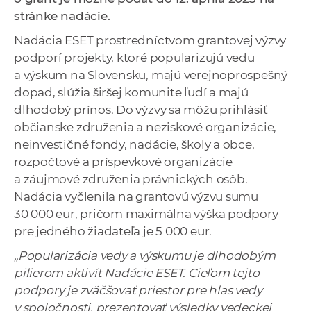
a
stránke nadácie
.
c
Nadácia ESET prostredníctvom grantovej výzvy
o
podporí projekty, ktoré popularizujú vedu
v
a výskum na Slovensku, majú verejnoprospešný
n
dopad, slúžia širšej komunite ľudí a majú
í
dlhodobý prínos. Do výzvy sa môžu prihlásiť
k
občianske združenia a neziskové organizácie,
o
neinvestičné fondy, nadácie, školy a obce,
c
rozpočtové a príspevkové organizácie
h
a záujmové združenia právnických osôb.
S
Nadácia vyčlenila na grantovú výzvu sumu
A
30 000 eur, pričom maximálna výška podpory
V
pre jedného žiadateľa je 5 000 eur.
„Popularizácia vedy a výskumu je dlhodobým
pilierom aktivít Nadácie ESET. Cieľom tejto
podpory je zväčšovať priestor pre hlas vedy
v spoločnosti, prezentovať výsledky vedeckej