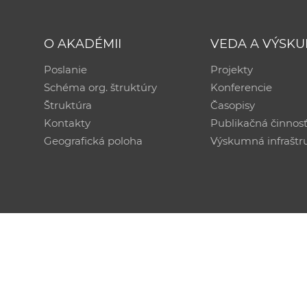
O AKADÉMII
VEDA A VÝSK
Poslanie
Projekty
Schéma org. štruktúry
Konferencie
Štruktúra
Časopisy
Kontakty
Publikačná činnos
Geografická poloha
Výskumná infraštr
Technická podpora:
CSČ SAV, v. v. i. - Výpočtové str