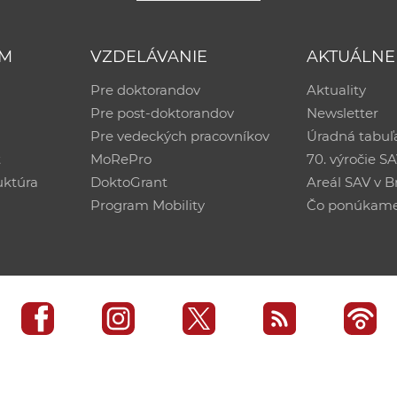
UM
VZDELÁVANIE
AKTUÁLNE
Pre doktorandov
Aktuality
Pre post-doktorandov
Newsletter
Pre vedeckých pracovníkov
Úradná tabuľ
ť
MoRePro
70. výročie S
uktúra
DoktoGrant
Areál SAV v Br
Program Mobility
Čo ponúkam
edisko SAV