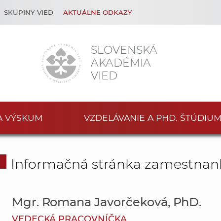
SKUPINY VIED
AKTUÁLNE ODKAZY
SLOVENSKÁ
AKADÉMIA
VIED
A VÝSKUM
VZDELÁVANIE A PHD. ŠTÚDIU
Informačná stránka zamestnan
Mgr. Romana Javorčeková, PhD.
VEDECKÁ PRACOVNÍČKA