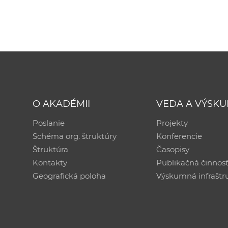
O AKADÉMII
VEDA A VÝSK
Poslanie
Projekty
Schéma org. štruktúry
Konferencie
Štruktúra
Časopisy
Kontakty
Publikačná činnos
Geografická poloha
Výskumná infraštr