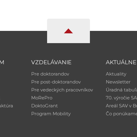
UM
VZDELÁVANIE
AKTUÁLNE
Pre doktorandov
Aktuality
Pre post-doktorandov
Newsletter
Pre vedeckých pracovníkov
Úradná tabuľ
ť
MoRePro
70. výročie S
uktúra
DoktoGrant
Areál SAV v Br
Program Mobility
Čo ponúkam