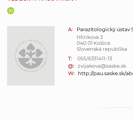
A:
Parazitologický ústav SAV
Hlinkova 3
040 01 Košice
Slovenská republika
T:
055/6331411-13
@:
zvijakova@saske.sk
W:
http://pau.saske.sk/ab