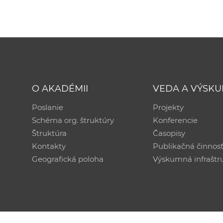
O AKADÉMII
VEDA A VÝSK
Poslanie
Projekty
Schéma org. štruktúry
Konferencie
Štruktúra
Časopisy
Kontakty
Publikačná činnos
Geografická poloha
Výskumná infraštr