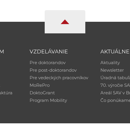
UM
VZDELÁVANIE
AKTUÁLNE
Pre doktorandov
Aktuality
Pre post-doktorandov
Newsletter
Pre vedeckých pracovníkov
Úradná tabuľ
ť
MoRePro
70. výročie S
uktúra
DoktoGrant
Areál SAV v Br
Program Mobility
Čo ponúkam