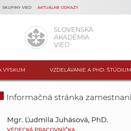
SKUPINY VIED
AKTUÁLNE ODKAZY
SLOVENSKÁ
AKADÉMIA
VIED
A VÝSKUM
VZDELÁVANIE A PHD. ŠTÚDIU
Informačná stránka zamestnan
Mgr. Ľudmila Juhásová, PhD.
VEDECKÁ PRACOVNÍČKA