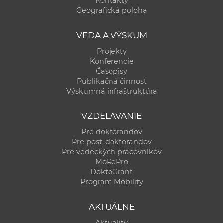
Kontakty
a
Geografická poloha
c
o
VEDA A VÝSKUM
v
Projekty
n
Konferencie
í
Časopisy
Publikačná činnosť
k
Výskumná infraštruktúra
o
c
VZDELÁVANIE
h
Pre doktorandov
S
Pre post-doktorandov
A
Pre vedeckých pracovníkov
V
MoRePro
DoktoGrant
Program Mobility
AKTUÁLNE
Aktuality