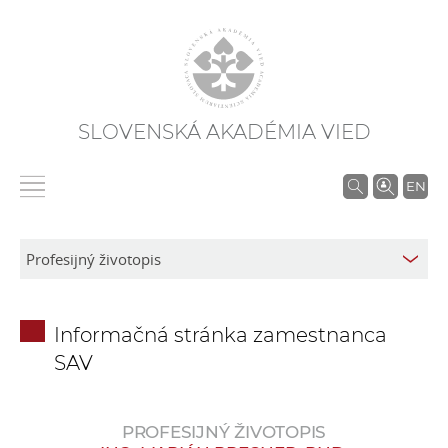
SLOVENSKÁ AKADÉMIA VIED
V
EN
y
h
ľ
a
d
Informačná stránka zamestnanca
á
SAV
v
a
n
PROFESIJNÝ ŽIVOTOPIS
i