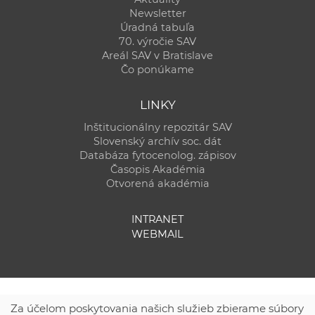
Newsletter
Úradná tabuľa
70. výročie SAV
Areál SAV v Bratislave
Čo ponúkame
LINKY
Inštitucionálny repozitár SAV
Slovenský archív soc. dát
Databáza fytocenolog. zápisov
Časopis Akadémia
Otvorená akadémia
INTRANET
WEBMAIL
Za účelom poskytovania našich služieb zbierame súbory