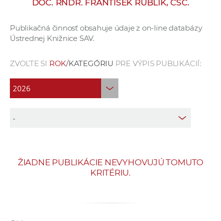
DOC. RNDR. FRANTIŠEK RUBLÍK, CSC.
e
v
Publikačná činnosť obsahuje údaje z on-line databázy
p
Ústrednej Knižnice SAV.
r
a
ZVOĽTE SI
ROK
/KATEGÓRIU
PRE VÝPIS PUBLIKÁCIÍ:
c
o
v
n
í
č
k
a
ŽIADNE PUBLIKÁCIE NEVYHOVUJÚ TOMUTO
c
KRITÉRIU.
h
a
p
r