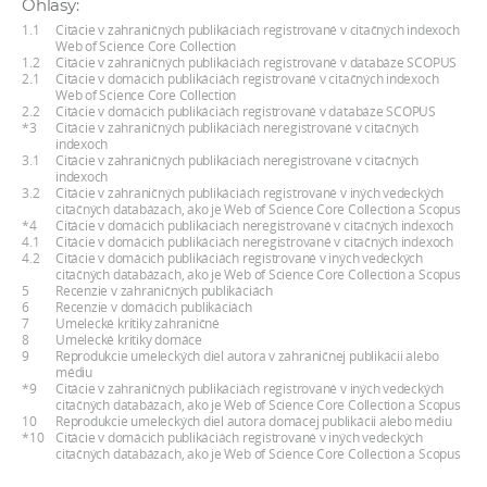
Ohlasy:
a
1.1
Citácie v zahraničných publikáciách registrované v citačných indexoch
c
Web of Science Core Collection
1.2
Citácie v zahraničných publikáciách registrované v databáze SCOPUS
o
2.1
Citácie v domácich publikáciách registrované v citačných indexoch
Web of Science Core Collection
v
2.2
Citácie v domácich publikáciách registrované v databáze SCOPUS
n
*3
Citácie v zahraničných publikáciách neregistrované v citačných
indexoch
í
3.1
Citácie v zahraničných publikáciách neregistrované v citačných
indexoch
k
3.2
Citácie v zahraničných publikáciách registrované v iných vedeckých
o
citačných databázach, ako je Web of Science Core Collection a Scopus
*4
Citácie v domácich publikáciách neregistrované v citačných indexoch
c
4.1
Citácie v domácich publikáciách neregistrované v citačných indexoch
4.2
Citácie v domácich publikáciách registrované v iných vedeckých
h
citačných databázach, ako je Web of Science Core Collection a Scopus
S
5
Recenzie v zahraničných publikáciách
6
Recenzie v domácich publikáciách
A
7
Umelecké kritiky zahraničné
8
Umelecké kritiky domáce
V
9
Reprodukcie umeleckých diel autora v zahraničnej publikácii alebo
médiu
*9
Citácie v zahraničných publikáciách registrované v iných vedeckých
citačných databázach, ako je Web of Science Core Collection a Scopus
10
Reprodukcie umeleckých diel autora domácej publikácii alebo médiu
*10
Citácie v domácich publikáciách registrované v iných vedeckých
citačných databázach, ako je Web of Science Core Collection a Scopus