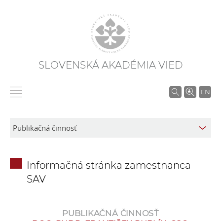
SLOVENSKÁ AKADÉMIA VIED
V
EN
y
h
ľ
a
d
Informačná stránka zamestnanca
á
SAV
v
a
n
PUBLIKAČNÁ ČINNOSŤ
i