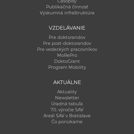
Časopisy
Publikačná činnosť
Výskumná infraštruktúra
VZDELÁVANIE
Pre doktorandov
Pre post-doktorandov
Pre vedeckých pracovníkov
MoRePro
DoktoGrant
Program Mobility
AKTUÁLNE
Aktuality
Newsletter
Úradná tabuľa
70. výročie SAV
Areál SAV v Bratislave
Čo ponúkame