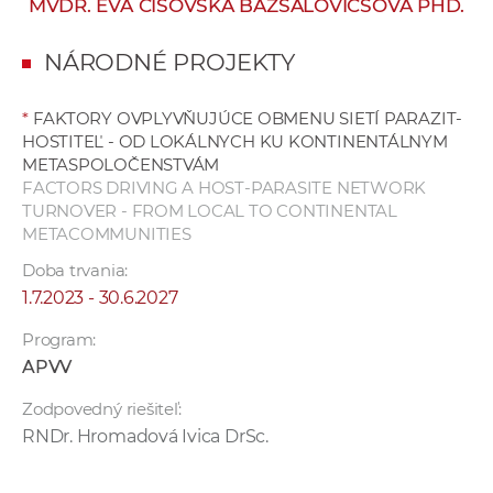
MVDR. EVA ČISOVSKÁ BAZSALOVICSOVÁ PHD.
e
v
NÁRODNÉ PROJEKTY
p
r
*
FAKTORY OVPLYVŇUJÚCE OBMENU SIETÍ PARAZIT-
a
HOSTITEĽ - OD LOKÁLNYCH KU KONTINENTÁLNYM
c
METASPOLOČENSTVÁM
o
FACTORS DRIVING A HOST-PARASITE NETWORK
v
TURNOVER - FROM LOCAL TO CONTINENTAL
METACOMMUNITIES
n
í
Doba trvania:
č
1.7.2023 - 30.6.2027
k
Program:
a
APVV
c
h
Zodpovedný riešiteľ:
a
RNDr. Hromadová Ivica DrSc.
p
r