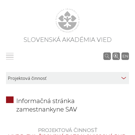
SLOVENSKÁ AKADÉMIA VIED
V
EN
y
h
ľ
a
d
Informačná stránka
á
zamestnankyne SAV
v
a
n
PROJEKTOVÁ ČINNOSŤ
i