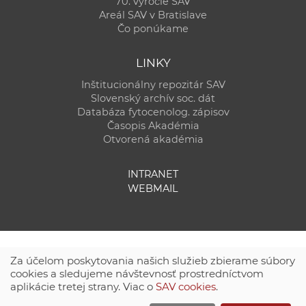
70. výročie SAV
Areál SAV v Bratislave
Čo ponúkame
LINKY
Inštitucionálny repozitár SAV
Slovenský archív soc. dát
Databáza fytocenolog. zápisov
Časopis Akadémia
Otvorená akadémia
INTRANET
WEBMAIL
Za účelom poskytovania našich služieb zbierame súbory
cookies a sledujeme návštevnosť prostredníctvom
aplikácie tretej strany. Viac o
SAV cookies
.