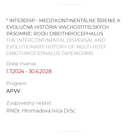
a
c
o
*
INTERDISP - MEDZIKONTINENTÁLNE ŠÍRENIE A
EVOLUČNÁ HISTÓRIA VIACHOSTITEĽSKÝCH
v
PÁSOMNÍC RODU DIBOTHRIOCEPHALUS
n
THE INTERCONTINENTAL DISPERSAL AND
í
EVOLUTIONARY HISTORY OF MULTI-HOST
k
DIBOTHRIOCEPHALUS TAPEWORMS
o
Doba trvania:
c
1.7.2024 - 30.6.2028
h
S
Program:
A
APVV
V
Zodpovedný riešiteľ:
RNDr. Hromadová Ivica DrSc.