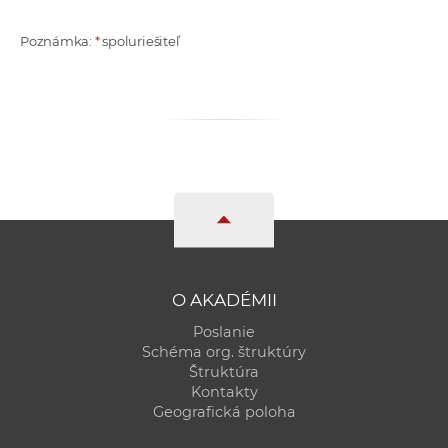
Poznámka:
*
spoluriešiteľ
O AKADÉMII
Poslanie
Schéma org. štruktúry
Štruktúra
Kontakty
Geografická poloha