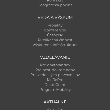
Kontakty
a
Geografická poloha
c
o
VEDA A VÝSKUM
v
Projekty
n
Konferencie
í
Časopisy
Publikačná činnosť
k
Výskumná infraštruktúra
o
c
VZDELÁVANIE
h
Pre doktorandov
S
Pre post-doktorandov
A
Pre vedeckých pracovníkov
V
MoRePro
DoktoGrant
Program Mobility
AKTUÁLNE
Aktuality