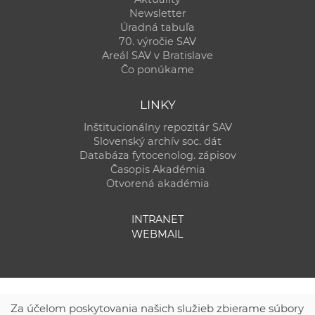
Newsletter
Úradná tabuľa
70. výročie SAV
Areál SAV v Bratislave
Čo ponúkame
LINKY
Inštitucionálny repozitár SAV
Slovenský archív soc. dát
Databáza fytocenolog. zápisov
Časopis Akadémia
Otvorená akadémia
INTRANET
WEBMAIL
Za účelom poskytovania našich služieb zbierame súbory