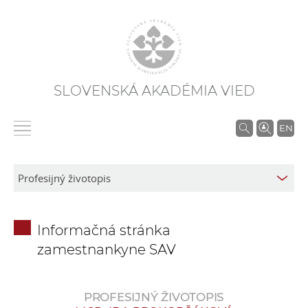
SLOVENSKÁ AKADÉMIA VIED
V
EN
y
h
ľ
a
d
Informačná stránka
á
zamestnankyne SAV
v
a
n
PROFESIJNÝ ŽIVOTOPIS
i