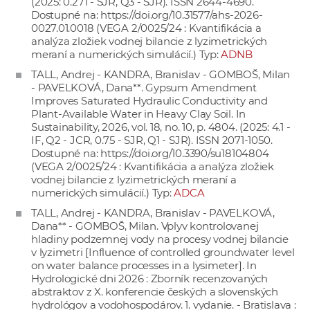
(2025: 0.271 - SJR, Q3 - SJR). ISSN 2644-4690.
Dostupné na:
https://doi.org/10.31577/ahs-2026-
0027.01.0018
(VEGA 2/0025/24 : Kvantifikácia a
analýza zložiek vodnej bilancie z lyzimetrických
meraní a numerických simulácií.) Typ:
ADNB
TALL, Andrej - KANDRA, Branislav - GOMBOŠ, Milan
- PAVELKOVÁ, Dana**. Gypsum Amendment
Improves Saturated Hydraulic Conductivity and
Plant-Available Water in Heavy Clay Soil. In
Sustainability, 2026, vol. 18, no. 10, p. 4804. (2025: 4.1 -
IF, Q2 - JCR, 0.75 - SJR, Q1 - SJR). ISSN 2071-1050.
Dostupné na:
https://doi.org/10.3390/su18104804
(VEGA 2/0025/24 : Kvantifikácia a analýza zložiek
vodnej bilancie z lyzimetrických meraní a
numerických simulácií.) Typ:
ADCA
TALL, Andrej - KANDRA, Branislav - PAVELKOVÁ,
Dana** - GOMBOŠ, Milan. Vplyv kontrolovanej
hladiny podzemnej vody na procesy vodnej bilancie
v lyzimetri [Influence of controlled groundwater level
on water balance processes in a lysimeter]. In
Hydrologické dni 2026 : Zborník recenzovaných
abstraktov z X. konferencie českých a slovenských
hydrológov a vodohospodárov. 1. vydanie. - Bratislava :