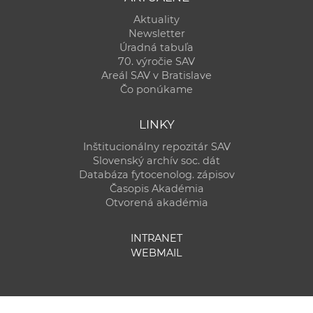
Aktuality
Newsletter
Úradná tabuľa
70. výročie SAV
Areál SAV v Bratislave
Čo ponúkame
LINKY
Inštitucionálny repozitár SAV
Slovenský archív soc. dát
Databáza fytocenolog. zápisov
Časopis Akadémia
Otvorená akadémia
INTRANET
WEBMAIL