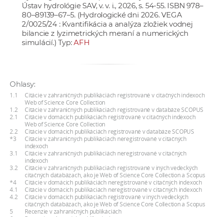
Ústav hydrológie SAV, v. v. i., 2026, s. 54-55. ISBN 978–
80–89139–67–5. (Hydrologické dni 2026. VEGA
2/0025/24 : Kvantifikácia a analýza zložiek vodnej
bilancie z lyzimetrických meraní a numerických
simulácií.) Typ:
AFH
Ohlasy:
1.1
Citácie v zahraničných publikáciách registrované v citačných indexoch
Web of Science Core Collection
1.2
Citácie v zahraničných publikáciách registrované v databáze SCOPUS
2.1
Citácie v domácich publikáciách registrované v citačných indexoch
Web of Science Core Collection
2.2
Citácie v domácich publikáciách registrované v databáze SCOPUS
*3
Citácie v zahraničných publikáciách neregistrované v citačných
indexoch
3.1
Citácie v zahraničných publikáciách neregistrované v citačných
indexoch
3.2
Citácie v zahraničných publikáciách registrované v iných vedeckých
citačných databázach, ako je Web of Science Core Collection a Scopus
*4
Citácie v domácich publikáciách neregistrované v citačných indexoch
4.1
Citácie v domácich publikáciách neregistrované v citačných indexoch
4.2
Citácie v domácich publikáciách registrované v iných vedeckých
citačných databázach, ako je Web of Science Core Collection a Scopus
5
Recenzie v zahraničných publikáciách