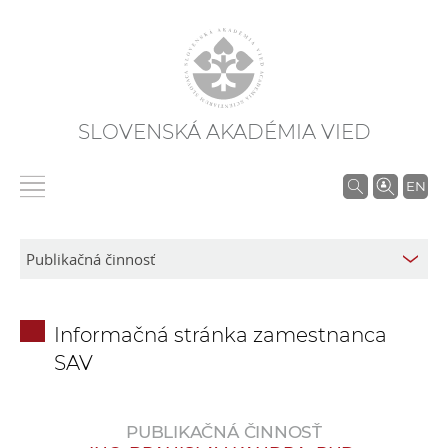
SLOVENSKÁ AKADÉMIA VIED
V
EN
y
h
ľ
a
d
Informačná stránka zamestnanca
á
SAV
v
a
n
PUBLIKAČNÁ ČINNOSŤ
i