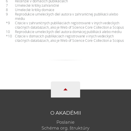
6
Recenzie v domácich publikáciách
7
Umelecké kritiky zahraničné
8
Umelecké kritiky domáce
9
Reprodukcie umeleckých diel autora v zahraničnej publikácii alebo
médiu
*9
Citácie v zahraničných publikáciách registrované v iných vedeckých
citačných databázach, ako je Web of Science Core Collection a Scopus
10
Reprodukcie umeleckých diel autora domácej publikácii alebo médiu
*10
Citácie v domácich publikáciách registrované v iných vedeckých
citačných databázach, ako je Web of Science Core Collection a Scopus
O AKADÉMII
Poslanie
Schéma org. štruktúry