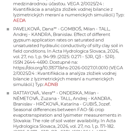
medzinárodnou účasťou. VEGA 2/0025/24 :
a
Kvantifikácia a analýza zložiek vodnej bilancie z
c
lyzimetrických meraní a numerických simulácií.) Typ:
o
AEDA
v
PAVELKOVÁ, Dana** - GOMBOŠ, Milan - TALL,
n
Andrej - KANDRA, Branislav. Effect of different
gypsum application rates on saturated and
í
unsaturated hydraulic conductivity of silty clay soil in
k
field conditions. In Acta Hydrologica Slovaca, 2026,
o
vol. 27, no. 1, p. 94-99. (2025: 0.271 - SJR, Q3 - SJR).
ISSN 2644-4690. Dostupné na:
c
https://doi.org/10.31577/ahs-2026-0027.01.0010
(VEGA
h
2/0025/24 : Kvantifikácia a analýza zložiek vodnej
S
bilancie z lyzimetrických meraní a numerických
simulácií.) Typ:
ADNB
A
V
RATTAYOVÁ, Viera** - ONDERKA, Milan -
NÉMETOVÁ, Zuzana - TALL, Andrej - KANDRA,
Branislav - HRČKOVÁ, Katarína - GUBIŠ, Jozef.
Seasonal differences between FAO-56 crop
evapotranspiration and lysimeter measurements in
Slovakia: The role of soil water availability. In Acta
Hydrologica Slovaca, 2026, vol. 27, no. 1, p. 171-182.