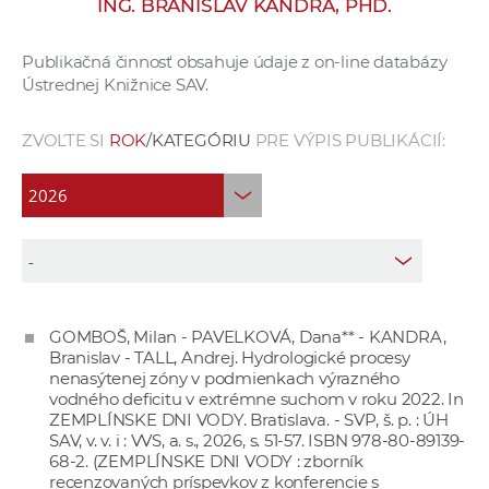
ING. BRANISLAV KANDRA, PHD.
e
v
Publikačná činnosť obsahuje údaje z on-line databázy
p
Ústrednej Knižnice SAV.
r
a
ZVOĽTE SI
ROK
/KATEGÓRIU
PRE VÝPIS PUBLIKÁCIÍ:
c
o
v
n
í
č
k
GOMBOŠ, Milan - PAVELKOVÁ, Dana** - KANDRA,
a
Branislav - TALL, Andrej. Hydrologické procesy
c
nenasýtenej zóny v podmienkach výrazného
h
vodného deficitu v extrémne suchom v roku 2022. In
ZEMPLÍNSKE DNI VODY. Bratislava. - SVP, š. p. : ÚH
a
SAV, v. v. i : VVS, a. s., 2026, s. 51-57. ISBN 978-80-89139-
p
68-2. (ZEMPLÍNSKE DNI VODY : zborník
r
recenzovaných príspevkov z konferencie s