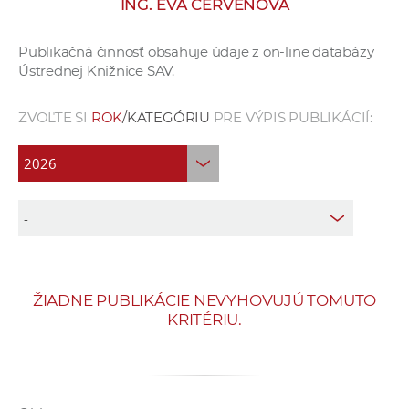
ING. EVA ČERVEŇOVÁ
e
v
Publikačná činnosť obsahuje údaje z on-line databázy
p
Ústrednej Knižnice SAV.
r
a
ZVOĽTE SI
ROK
/KATEGÓRIU
PRE VÝPIS PUBLIKÁCIÍ:
c
o
v
n
í
č
k
a
ŽIADNE PUBLIKÁCIE NEVYHOVUJÚ TOMUTO
c
KRITÉRIU.
h
a
p
r