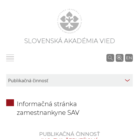
SLOVENSKÁ AKADÉMIA VIED
V
EN
y
h
ľ
a
d
Informačná stránka
á
zamestnankyne SAV
v
a
n
PUBLIKAČNÁ ČINNOSŤ
i