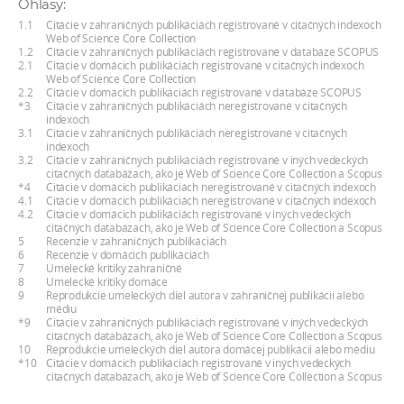
Ohlasy:
a
1.1
Citácie v zahraničných publikáciách registrované v citačných indexoch
c
Web of Science Core Collection
1.2
Citácie v zahraničných publikáciách registrované v databáze SCOPUS
o
2.1
Citácie v domácich publikáciách registrované v citačných indexoch
Web of Science Core Collection
v
2.2
Citácie v domácich publikáciách registrované v databáze SCOPUS
n
*3
Citácie v zahraničných publikáciách neregistrované v citačných
indexoch
í
3.1
Citácie v zahraničných publikáciách neregistrované v citačných
indexoch
k
3.2
Citácie v zahraničných publikáciách registrované v iných vedeckých
o
citačných databázach, ako je Web of Science Core Collection a Scopus
*4
Citácie v domácich publikáciách neregistrované v citačných indexoch
c
4.1
Citácie v domácich publikáciách neregistrované v citačných indexoch
4.2
Citácie v domácich publikáciách registrované v iných vedeckých
h
citačných databázach, ako je Web of Science Core Collection a Scopus
S
5
Recenzie v zahraničných publikáciách
6
Recenzie v domácich publikáciách
A
7
Umelecké kritiky zahraničné
8
Umelecké kritiky domáce
V
9
Reprodukcie umeleckých diel autora v zahraničnej publikácii alebo
médiu
*9
Citácie v zahraničných publikáciách registrované v iných vedeckých
citačných databázach, ako je Web of Science Core Collection a Scopus
10
Reprodukcie umeleckých diel autora domácej publikácii alebo médiu
*10
Citácie v domácich publikáciách registrované v iných vedeckých
citačných databázach, ako je Web of Science Core Collection a Scopus