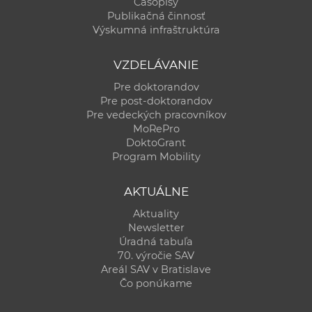
Časopisy
Publikačná činnosť
Výskumná infraštruktúra
VZDELÁVANIE
Pre doktorandov
Pre post-doktorandov
Pre vedeckých pracovníkov
MoRePro
DoktoGrant
Program Mobility
AKTUÁLNE
Aktuality
Newsletter
Úradná tabuľa
70. výročie SAV
Areál SAV v Bratislave
Čo ponúkame