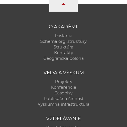
a
c
o
v
O AKADÉMII
n
Poslanie
í
Schéma org. štruktúry
k
Štruktúra
Kontakty
o
Geografická poloha
c
h
VEDA A VÝSKUM
S
Projekty
A
Konferencie
V
Časopisy
Publikačná činnosť
Výskumná infraštruktúra
VZDELÁVANIE