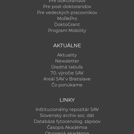
Pre doktorandov
Pre post-doktorandov
Pre vedeckých pracovníkov
MoRePro
DoktoGrant
Program Mobility
AKTUÁLNE
Aktuality
Newsletter
Úradná tabuľa
70. výročie SAV
Areál SAV v Bratislave
Čo ponúkame
LINKY
Inštitucionálny repozitár SAV
Slovenský archív soc. dát
Databáza fytocenolog. zápisov
Časopis Akadémia
Otvorená akadémia