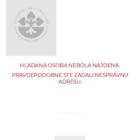
e
v
p
r
a
c
o
v
HĽADANÁ OSOBA NEBOLA NÁJDENÁ.
n
í
PRAVDEPODOBNE STE ZADALI NESPRÁVNU
ADRESU.
č
k
a
c
h
a
p
r