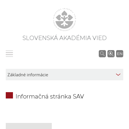
SLOVENSKÁ AKADÉMIA VIED
V
EN
y
h
ľ
a
d
Informačná stránka SAV
á
v
a
n
i