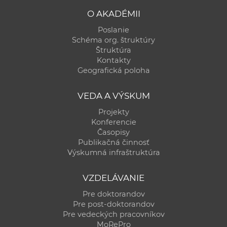
a
O AKADÉMII
c
Poslanie
o
Schéma org. štruktúry
v
Štruktúra
n
Kontakty
Geografická poloha
í
k
VEDA A VÝSKUM
o
c
Projekty
h
Konferencie
Časopisy
S
Publikačná činnosť
A
Výskumná infraštruktúra
V
VZDELÁVANIE
Pre doktorandov
Pre post-doktorandov
Pre vedeckých pracovníkov
MoRePro