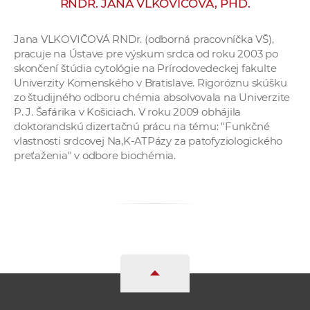
RNDR. JANA VLKOVIČOVÁ, PHD.
e
v
Jana VLKOVIČOVÁ RNDr. (odborná pracovníčka VŠ),
p
pracuje na Ústave pre výskum srdca od roku 2003 po
r
skončení štúdia cytológie na Prírodovedeckej fakulte
a
Univerzity Komenského v Bratislave. Rigoróznu skúšku
c
zo študijného odboru chémia absolvovala na Univerzite
P. J. Šafárika v Košiciach. V roku 2009 obhájila
o
doktorandskú dizertačnú prácu na tému: "Funkčné
v
vlastnosti srdcovej Na,K-ATPázy za patofyziologického
n
preťaženia" v odbore biochémia.
í
č
k
a
c
h
a
p
r