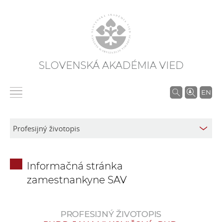
SLOVENSKÁ AKADÉMIA VIED
V
EN
y
h
ľ
a
d
Informačná stránka
á
zamestnankyne SAV
v
a
n
PROFESIJNÝ ŽIVOTOPIS
i