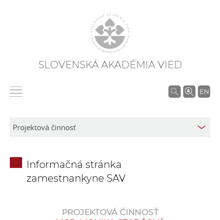
SLOVENSKÁ AKADÉMIA VIED
V
EN
y
h
ľ
a
d
Informačná stránka
á
zamestnankyne SAV
v
a
n
PROJEKTOVÁ ČINNOSŤ
i