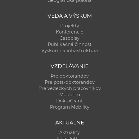
Geografická poloha
a
c
VEDA A VÝSKUM
o
Projekty
v
Konferencie
n
Časopisy
í
Publikačná činnosť
Výskumná infraštruktúra
k
o
VZDELÁVANIE
c
h
Pre doktorandov
Pre post-doktorandov
S
Pre vedeckých pracovníkov
A
MoRePro
V
DoktoGrant
Program Mobility
AKTUÁLNE
Aktuality
Newsletter