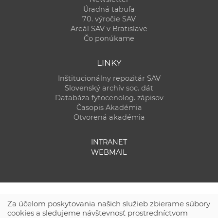
Úradná tabuľa
70. výročie SAV
Areál SAV v Bratislave
Čo ponúkame
LINKY
Inštitucionálny repozitár SAV
Slovenský archív soc. dát
Databáza fytocenolog. zápisov
Časopis Akadémia
Otvorená akadémia
INTRANET
WEBMAIL
Za účelom poskytovania našich služieb zbierame súbory
cookies a sledujeme návštevnosť prostredníctvom