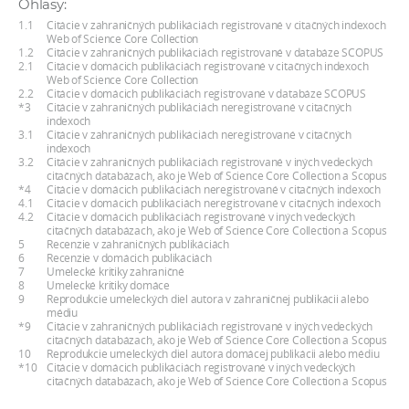
Ohlasy:
a
1.1
Citácie v zahraničných publikáciách registrované v citačných indexoch
c
Web of Science Core Collection
1.2
Citácie v zahraničných publikáciách registrované v databáze SCOPUS
o
2.1
Citácie v domácich publikáciách registrované v citačných indexoch
Web of Science Core Collection
v
2.2
Citácie v domácich publikáciách registrované v databáze SCOPUS
n
*3
Citácie v zahraničných publikáciách neregistrované v citačných
indexoch
í
3.1
Citácie v zahraničných publikáciách neregistrované v citačných
indexoch
k
3.2
Citácie v zahraničných publikáciách registrované v iných vedeckých
o
citačných databázach, ako je Web of Science Core Collection a Scopus
*4
Citácie v domácich publikáciách neregistrované v citačných indexoch
c
4.1
Citácie v domácich publikáciách neregistrované v citačných indexoch
4.2
Citácie v domácich publikáciách registrované v iných vedeckých
h
citačných databázach, ako je Web of Science Core Collection a Scopus
S
5
Recenzie v zahraničných publikáciách
6
Recenzie v domácich publikáciách
A
7
Umelecké kritiky zahraničné
8
Umelecké kritiky domáce
V
9
Reprodukcie umeleckých diel autora v zahraničnej publikácii alebo
médiu
*9
Citácie v zahraničných publikáciách registrované v iných vedeckých
citačných databázach, ako je Web of Science Core Collection a Scopus
10
Reprodukcie umeleckých diel autora domácej publikácii alebo médiu
*10
Citácie v domácich publikáciách registrované v iných vedeckých
citačných databázach, ako je Web of Science Core Collection a Scopus