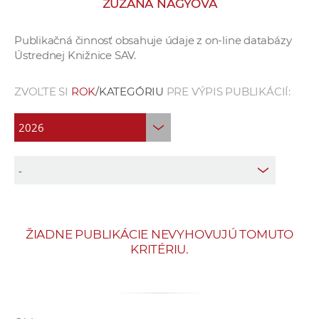
ZUZANA NAGYOVÁ
e
v
Publikačná činnosť obsahuje údaje z on-line databázy
p
Ústrednej Knižnice SAV.
r
a
ZVOĽTE SI
ROK
/KATEGÓRIU
PRE VÝPIS PUBLIKÁCIÍ:
c
o
v
n
í
č
k
a
ŽIADNE PUBLIKÁCIE NEVYHOVUJÚ TOMUTO
c
KRITÉRIU.
h
a
p
r