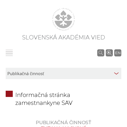
SLOVENSKÁ AKADÉMIA VIED
V
EN
y
h
ľ
a
d
Informačná stránka
á
zamestnankyne SAV
v
a
n
PUBLIKAČNÁ ČINNOSŤ
i