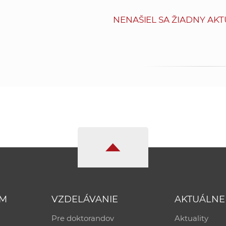
NENAŠIEL SA ŽIADNY AKT
UM
VZDELÁVANIE
AKTUÁLNE
Pre doktorandov
Aktuality