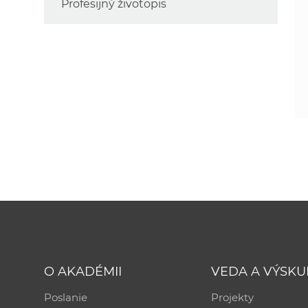
Profesijný životopis
O AKADÉMII
VEDA A VÝSK
Poslanie
Projekty