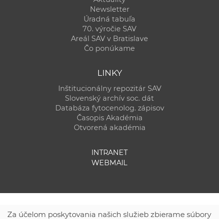
Newsletter
Úradná tabuľa
70. výročie SAV
Areál SAV v Bratislave
Čo ponúkame
LINKY
Inštitucionálny repozitár SAV
Slovenský archív soc. dát
Databáza fytocenolog. zápisov
Časopis Akadémia
Otvorená akadémia
INTRANET
WEBMAIL
Za účelom poskytovania našich služieb zbierame súbory