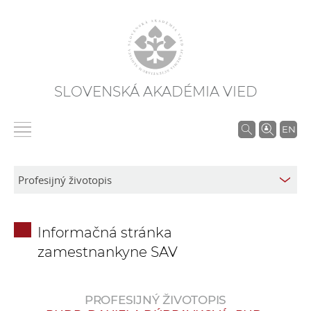
SLOVENSKÁ AKADÉMIA VIED
V
EN
y
h
ľ
a
d
Informačná stránka
á
zamestnankyne SAV
v
a
n
PROFESIJNÝ ŽIVOTOPIS
i