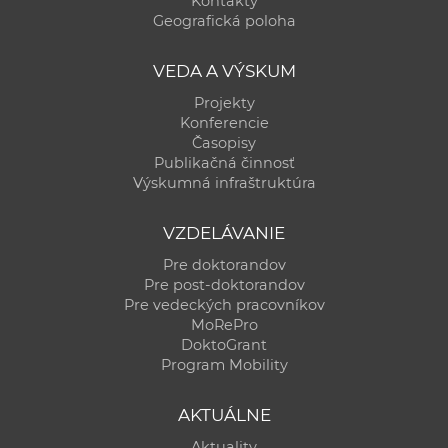
Kontakty
a
Geografická poloha
c
o
VEDA A VÝSKUM
v
Projekty
n
Konferencie
í
Časopisy
Publikačná činnosť
k
Výskumná infraštruktúra
o
c
VZDELÁVANIE
h
Pre doktorandov
S
Pre post-doktorandov
A
Pre vedeckých pracovníkov
V
MoRePro
DoktoGrant
Program Mobility
AKTUÁLNE
Aktuality