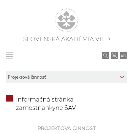
SLOVENSKÁ AKADÉMIA VIED
V
EN
y
h
ľ
a
d
Informačná stránka
á
zamestnankyne SAV
v
a
n
PROJEKTOVÁ ČINNOSŤ
i