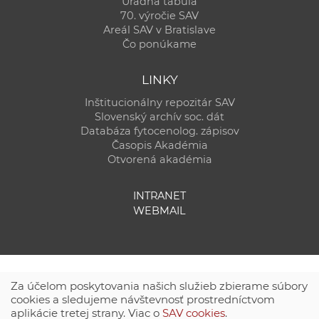
Úradná tabuľa
70. výročie SAV
Areál SAV v Bratislave
Čo ponúkame
LINKY
Inštitucionálny repozitár SAV
Slovenský archív soc. dát
Databáza fytocenolog. zápisov
Časopis Akadémia
Otvorená akadémia
INTRANET
WEBMAIL
Za účelom poskytovania našich služieb zbierame súbory
cookies a sledujeme návštevnosť prostredníctvom
aplikácie tretej strany. Viac o
SAV cookies
.