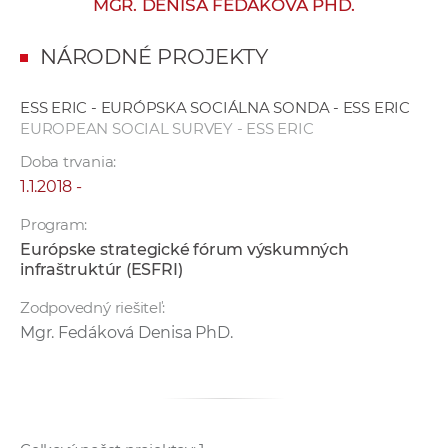
MGR. DENISA FEDÁKOVÁ PHD.
e
v
NÁRODNÉ PROJEKTY
p
r
ESS ERIC - EURÓPSKA SOCIÁLNA SONDA - ESS ERIC
a
EUROPEAN SOCIAL SURVEY - ESS ERIC
c
Doba trvania:
o
1.1.2018 -
v
n
Program:
í
Európske strategické fórum výskumných
č
infraštruktúr (ESFRI)
k
Zodpovedný riešiteľ:
a
Mgr. Fedáková Denisa PhD.
c
h
a
p
r