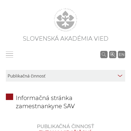
SLOVENSKÁ AKADÉMIA VIED
V
EN
y
h
ľ
a
d
Informačná stránka
á
zamestnankyne SAV
v
a
n
PUBLIKAČNÁ ČINNOSŤ
i