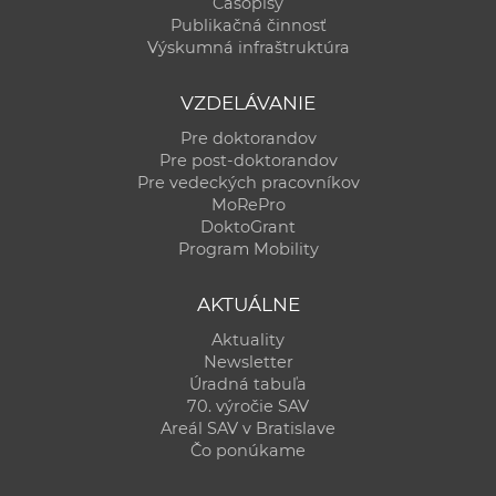
Časopisy
Publikačná činnosť
Výskumná infraštruktúra
VZDELÁVANIE
Pre doktorandov
Pre post-doktorandov
Pre vedeckých pracovníkov
MoRePro
DoktoGrant
Program Mobility
AKTUÁLNE
Aktuality
Newsletter
Úradná tabuľa
70. výročie SAV
Areál SAV v Bratislave
Čo ponúkame