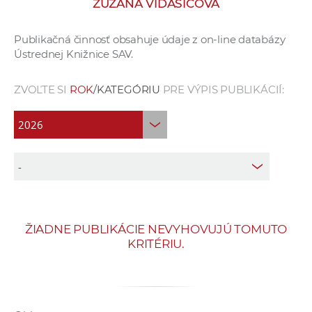
ZUZANA VIDAŠIČOVÁ
e
v
Publikačná činnosť obsahuje údaje z on-line databázy
p
Ústrednej Knižnice SAV.
r
a
ZVOĽTE SI
ROK
/KATEGÓRIU
PRE VÝPIS PUBLIKÁCIÍ:
c
o
v
n
í
č
k
a
ŽIADNE PUBLIKÁCIE NEVYHOVUJÚ TOMUTO
c
KRITÉRIU.
h
a
p
r