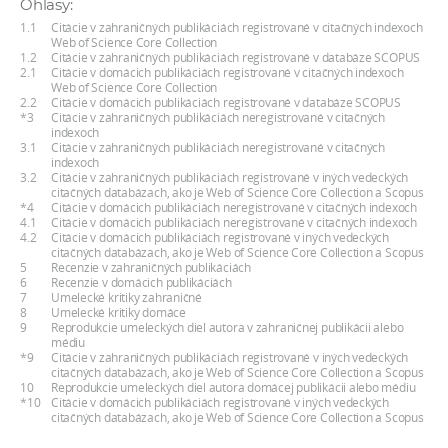
Ohlasy:
a
1.1
Citácie v zahraničných publikáciách registrované v citačných indexoch
c
Web of Science Core Collection
1.2
Citácie v zahraničných publikáciách registrované v databáze SCOPUS
o
2.1
Citácie v domácich publikáciách registrované v citačných indexoch
Web of Science Core Collection
v
2.2
Citácie v domácich publikáciách registrované v databáze SCOPUS
n
*3
Citácie v zahraničných publikáciách neregistrované v citačných
indexoch
í
3.1
Citácie v zahraničných publikáciách neregistrované v citačných
indexoch
k
3.2
Citácie v zahraničných publikáciách registrované v iných vedeckých
o
citačných databázach, ako je Web of Science Core Collection a Scopus
*4
Citácie v domácich publikáciách neregistrované v citačných indexoch
c
4.1
Citácie v domácich publikáciách neregistrované v citačných indexoch
4.2
Citácie v domácich publikáciách registrované v iných vedeckých
h
citačných databázach, ako je Web of Science Core Collection a Scopus
S
5
Recenzie v zahraničných publikáciách
6
Recenzie v domácich publikáciách
A
7
Umelecké kritiky zahraničné
8
Umelecké kritiky domáce
V
9
Reprodukcie umeleckých diel autora v zahraničnej publikácii alebo
médiu
*9
Citácie v zahraničných publikáciách registrované v iných vedeckých
citačných databázach, ako je Web of Science Core Collection a Scopus
10
Reprodukcie umeleckých diel autora domácej publikácii alebo médiu
*10
Citácie v domácich publikáciách registrované v iných vedeckých
citačných databázach, ako je Web of Science Core Collection a Scopus