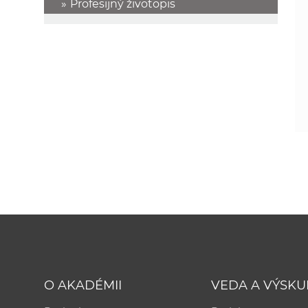
Profesijný životopis
O AKADÉMII
VEDA A VÝSK