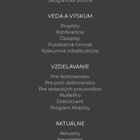
Geografická poloha
a
c
VEDA A VÝSKUM
o
Projekty
v
Konferencie
n
Časopisy
í
Publikačná činnosť
Výskumná infraštruktúra
k
o
VZDELÁVANIE
c
h
Pre doktorandov
Pre post-doktorandov
S
Pre vedeckých pracovníkov
A
MoRePro
V
DoktoGrant
Program Mobility
AKTUÁLNE
Aktuality
Newsletter