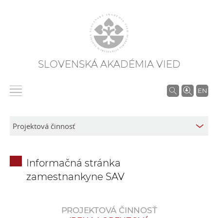
SLOVENSKÁ AKADÉMIA VIED
V
EN
y
h
ľ
a
d
Informačná stránka
á
zamestnankyne SAV
v
a
n
PROJEKTOVÁ ČINNOSŤ
i