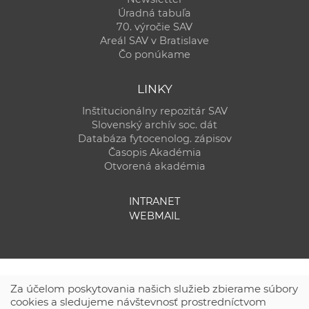
Úradná tabuľa
70. výročie SAV
Areál SAV v Bratislave
Čo ponúkame
LINKY
Inštitucionálny repozitár SAV
Slovenský archív soc. dát
Databáza fytocenolog. zápisov
Časopis Akadémia
Otvorená akadémia
INTRANET
WEBMAIL
Za účelom poskytovania našich služieb zbierame súbory
cookies a sledujeme návštevnosť prostredníctvom