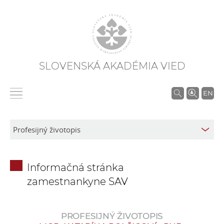
SLOVENSKÁ AKADÉMIA VIED
V
EN
y
h
ľ
a
d
Informačná stránka
á
zamestnankyne SAV
v
a
n
PROFESIJNÝ ŽIVOTOPIS
i