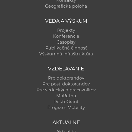
Kontakty
a
Geografická poloha
c
o
VEDA A VÝSKUM
v
Projekty
n
Konferencie
í
Časopisy
Publikačná činnosť
k
Výskumná infraštruktúra
o
c
VZDELÁVANIE
h
Pre doktorandov
S
Pre post-doktorandov
A
Pre vedeckých pracovníkov
V
MoRePro
DoktoGrant
Program Mobility
AKTUÁLNE
Aktuality