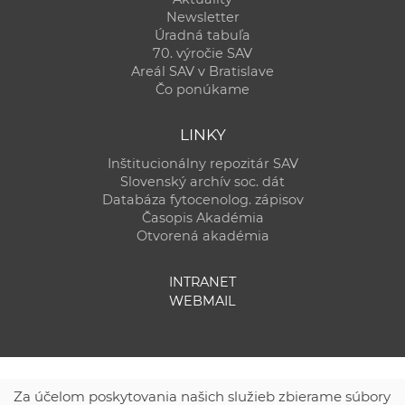
Newsletter
Úradná tabuľa
70. výročie SAV
Areál SAV v Bratislave
Čo ponúkame
LINKY
Inštitucionálny repozitár SAV
Slovenský archív soc. dát
Databáza fytocenolog. zápisov
Časopis Akadémia
Otvorená akadémia
INTRANET
WEBMAIL
Za účelom poskytovania našich služieb zbierame súbory