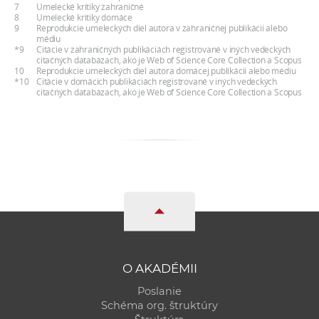
7
Umelecké kritiky zahraničné
8
Umelecké kritiky domáce
9
Reprodukcie umeleckých diel autora v zahraničnej publikácii alebo
médiu
*9
Citácie v zahraničných publikáciách registrované v iných vedeckých
citačných databázach, ako je Web of Science Core Collection a Scopus
10
Reprodukcie umeleckých diel autora domácej publikácii alebo médiu
*10
Citácie v domácich publikáciách registrované v iných vedeckých
citačných databázach, ako je Web of Science Core Collection a Scopus
O AKADÉMII
Poslanie
Schéma org. štruktúry