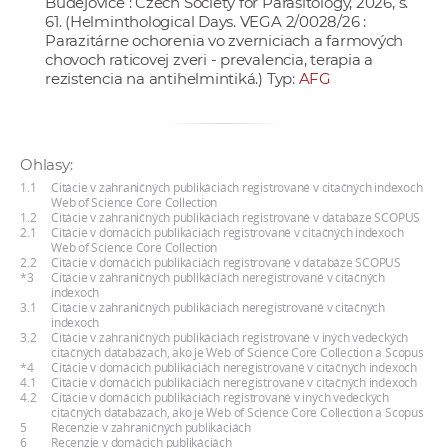
Budějovice : Czech Society for Parasitology, 2026, s.
61. (Helminthological Days. VEGA 2/0028/26 :
Parazitárne ochorenia vo zverniciach a farmových
chovoch raticovej zveri - prevalencia, terapia a
rezistencia na antihelmintiká.) Typ:
AFG
Ohlasy:
1.1
Citácie v zahraničných publikáciách registrované v citačných indexoch
Web of Science Core Collection
1.2
Citácie v zahraničných publikáciách registrované v databáze SCOPUS
2.1
Citácie v domácich publikáciách registrované v citačných indexoch
Web of Science Core Collection
2.2
Citácie v domácich publikáciách registrované v databáze SCOPUS
*3
Citácie v zahraničných publikáciách neregistrované v citačných
indexoch
3.1
Citácie v zahraničných publikáciách neregistrované v citačných
indexoch
3.2
Citácie v zahraničných publikáciách registrované v iných vedeckých
citačných databázach, ako je Web of Science Core Collection a Scopus
*4
Citácie v domácich publikáciách neregistrované v citačných indexoch
4.1
Citácie v domácich publikáciách neregistrované v citačných indexoch
4.2
Citácie v domácich publikáciách registrované v iných vedeckých
citačných databázach, ako je Web of Science Core Collection a Scopus
5
Recenzie v zahraničných publikáciách
6
Recenzie v domácich publikáciách