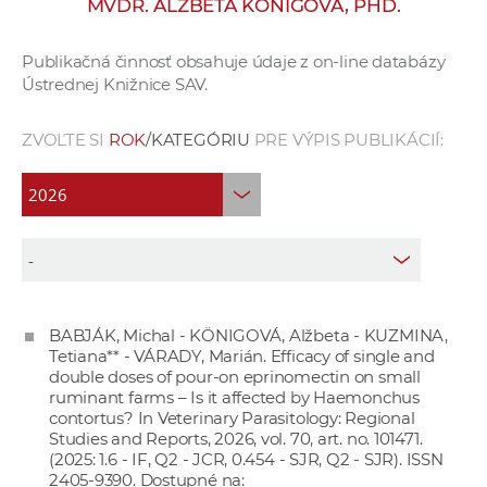
MVDR. ALŽBETA KÖNIGOVÁ, PHD.
e
v
Publikačná činnosť obsahuje údaje z on-line databázy
p
Ústrednej Knižnice SAV.
r
a
ZVOĽTE SI
ROK
/KATEGÓRIU
PRE VÝPIS PUBLIKÁCIÍ:
c
o
v
n
í
č
k
BABJÁK, Michal - KÖNIGOVÁ, Alžbeta - KUZMINA,
a
Tetiana** - VÁRADY, Marián. Efficacy of single and
c
double doses of pour-on eprinomectin on small
h
ruminant farms – Is it affected by Haemonchus
contortus? In Veterinary Parasitology: Regional
a
Studies and Reports, 2026, vol. 70, art. no. 101471.
p
(2025: 1.6 - IF, Q2 - JCR, 0.454 - SJR, Q2 - SJR). ISSN
r
2405-9390. Dostupné na: