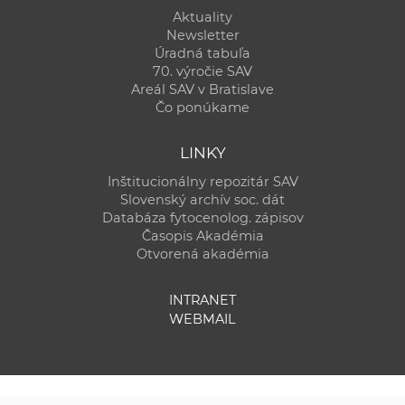
Aktuality
Newsletter
Úradná tabuľa
70. výročie SAV
Areál SAV v Bratislave
Čo ponúkame
LINKY
Inštitucionálny repozitár SAV
Slovenský archív soc. dát
Databáza fytocenolog. zápisov
Časopis Akadémia
Otvorená akadémia
INTRANET
WEBMAIL