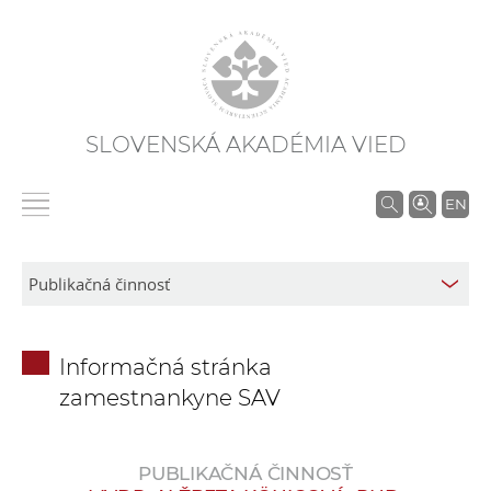
SLOVENSKÁ AKADÉMIA VIED
V
EN
y
h
ľ
a
d
Informačná stránka
á
zamestnankyne SAV
v
a
n
PUBLIKAČNÁ ČINNOSŤ
i