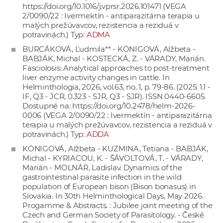
https://doi.org/10.1016/j.vprsr.2026.101471
(VEGA
a
2/0090/22 : Ivermektín - antiparazitárna terapia u
c
malých prežúvavcov, rezistencia a reziduá v
o
potravinách.) Typ:
ADMA
v
BURCÁKOVÁ, Ľudmila** - KÖNIGOVÁ, Alžbeta -
n
BABJÁK, Michal - KOSTECKÁ, Z. - VÁRADY, Marián.
Fasciolosis: Analytical approaches to post-treatment
í
liver enzyme activity changes in cattle. In
k
Helminthologia, 2026, vol.63, no. 1, p. 79-86. (2025: 1.1 -
o
IF, Q3 - JCR, 0.323 - SJR, Q3 - SJR). ISSN 0440-6605.
Dostupné na:
https://doi.org/10.2478/helm-2026-
c
0006
(VEGA 2/0090/22 : Ivermektín - antiparazitárna
h
terapia u malých prežúvavcov, rezistencia a reziduá v
S
potravinách.) Typ:
ADDA
A
KÖNIGOVÁ, Alžbeta - KUZMINA, Tetiana - BABJÁK,
V
Michal - KYRIACOU, K. - ŠÁVOLTOVÁ, T. - VÁRADY,
Marián - MOLNÁR, Ladislav. Dynamics of the
gastrointestinal parasite infection in the wild
population of European bison (Bison bonasus) in
Slovakia. In 30th Helminthological Days, May 2026.
Progamme & Abstracts. : Jubilee joint meeting of the
Czech and German Society of Parasitology. - České