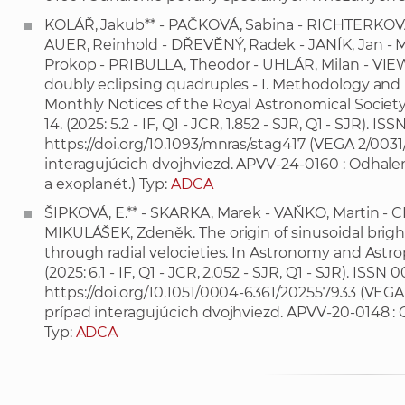
KOLÁŘ, Jakub** - PAČKOVÁ, Sabina - RICHTERKOVÁ
AUER, Reinhold - DŘEVĚNÝ, Radek - JANÍK, Jan - M
Prokop - PRIBULLA, Theodor - UHLÁR, Milan - VIE
doubly eclipsing quadruples - I. Methodology and r
Monthly Notices of the Royal Astronomical Society, 202
14. (2025: 5.2 - IF, Q1 - JCR, 1.852 - SJR, Q1 - SJR). 
https://doi.org/10.1093/mnras/stag417
(VEGA 2/0031/
interagujúcich dvojhviezd. APVV-24-0160 : Odhal
a exoplanét.) Typ:
ADCA
ŠIPKOVÁ, E.** - SKARKA, Marek - VAŇKO, Martin - 
MIKULÁŠEK, Zdeněk. The origin of sinusoidal brightn
through radial velocieties. In Astronomy and Astrophy
(2025: 6.1 - IF, Q1 - JCR, 2.052 - SJR, Q1 - SJR). ISS
https://doi.org/10.1051/0004-6361/202557933
(VEGA 
prípad interagujúcich dvojhviezd. APVV-20-0148 : 
Typ:
ADCA