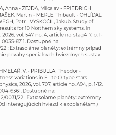
k
, Anna - ZEJDA, Miloslav - FRIEDRICH
o
n
AŠEK, Martin - MERLE, Thibault - OHLÍDAL,
c
WEGH, Petr - VYSKOČIL, Jakub. Study of
h
k
esults for 10 Northern sky systems. In
S
6, vol. 547, no. 4, article no. stag417, p. 1-
A
ISSN 0035-8711. Dostupné na:
a
V
22 : Extrasolárne planéty: extrémny prípad
enie povahy špeciálnych hviezdnych sústav
c
CHMELAŘ, V. - PRIBULLA, Theodor -
h
ess variations in F - to O-type stars
sics, 2026, vol. 707, article no. A94, p. 1-12.
S
N 0004-6361. Dostupné na:
2/0031/22 : Extrasolárne planéty: extrémny
A
Od interagujúcich hviezd k exoplanétam.)
V