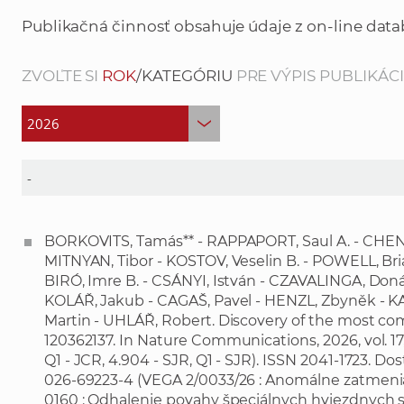
Publikačná činnosť obsahuje údaje z on-line data
ZVOĽTE SI
ROK
/KATEGÓRIU
PRE VÝPIS PUBLIKÁCIÍ
BORKOVITS, Tamás** - RAPPAPORT, Saul A. - CHEN,
MITNYAN, Tibor - KOSTOV, Veselin B. - POWELL, Bri
BIRÓ, Imre B. - CSÁNYI, István - CZAVALINGA, Donát
KOLÁŘ, Jakub - CAGAŠ, Pavel - HENZL, Zbyněk - 
Martin - UHLÁŘ, Robert. Discovery of the most co
120362137. In Nature Communications, 2026, vol. 17, no. 
Q1 - JCR, 4.904 - SJR, Q1 - SJR). ISSN 2041-1723. D
026-69223-4
(VEGA 2/0033/26 : Anomálne zatmenia 
0160 : Odhalenie povahy špeciálnych hviezdnych s