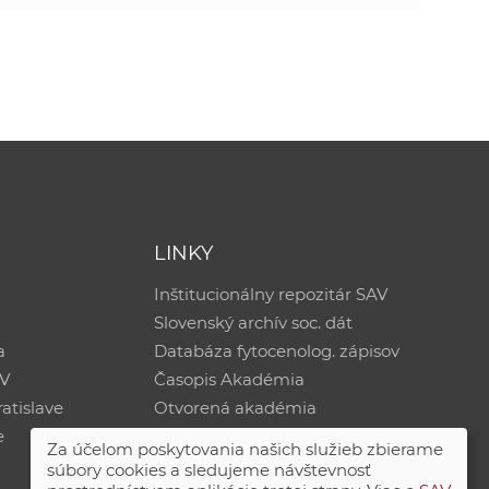
LINKY
Inštitucionálny repozitár SAV
Slovenský archív soc. dát
a
Databáza fytocenolog. zápisov
AV
Časopis Akadémia
atislave
Otvorená akadémia
e
Za účelom poskytovania našich služieb zbierame
súbory cookies a sledujeme návštevnosť