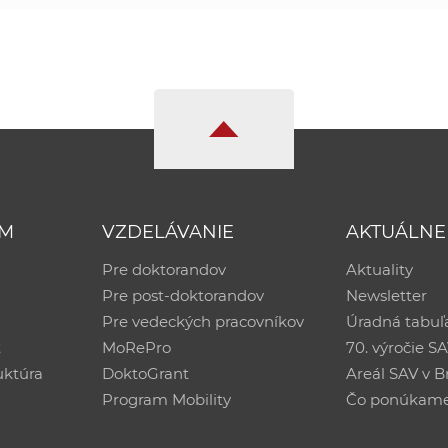
UM
VZDELÁVANIE
AKTUÁLNE
Pre doktorandov
Aktuality
Pre post-doktorandov
Newsletter
Pre vedeckých pracovníkov
Úradná tabuľ
ť
MoRePro
70. výročie S
uktúra
DoktoGrant
Areál SAV v Br
Program Mobility
Čo ponúkam