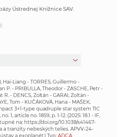
o
v
bázy Ústrednej Knižnice SAV.
n
n
í
:
i
č
k
e
a
c
n
h
a
a
p
 Hai-Liang - TORRES, Guillermo -
r
an P. - PRIBULLA, Theodor - ZASCHE, Petr -
s
a
 R. - DENCS, Zoltán - GARAI, Zoltán -
c
KAYE, Tom - KUČÁKOVÁ, Hana - MAŠEK,
t
o
mpact 3+1-type quadruple star system TIC
v
1, article no. 1859, p. 1-12. (2025: 18.1 - IF,
r
ostupné na:
https://doi.org/10.1038/s41467-
n
a tranzity nebeských telies. APVV-24-
í
á
ústav a exoplanét.) Typ:
ADCA