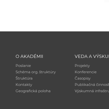
O AKADÉMII
VEDA A VÝSK
Poslanie
Projekty
Schéma org. štruktúry
Konferencie
Štruktúra
Časopisy
Kontakty
Publikačná činnos
Geografická poloha
Výskumná infraštr