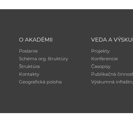
O AKADÉMII
VEDA A VÝSK
Poslanie
Projekty
Schéma org. štruktúry
Konferencie
Štruktúra
Časopisy
Kontakty
Publikačná činnos
Geografická poloha
Výskumná infraštr