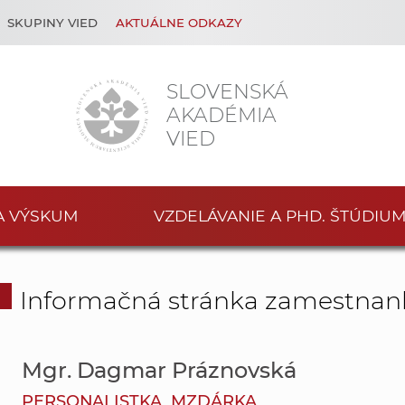
SKUPINY VIED
AKTUÁLNE ODKAZY
SLOVENSKÁ
AKADÉMIA
VIED
A VÝSKUM
VZDELÁVANIE A PHD. ŠTÚDIU
Informačná stránka zamestnan
Mgr. Dagmar Práznovská
PERSONALISTKA, MZDÁRKA