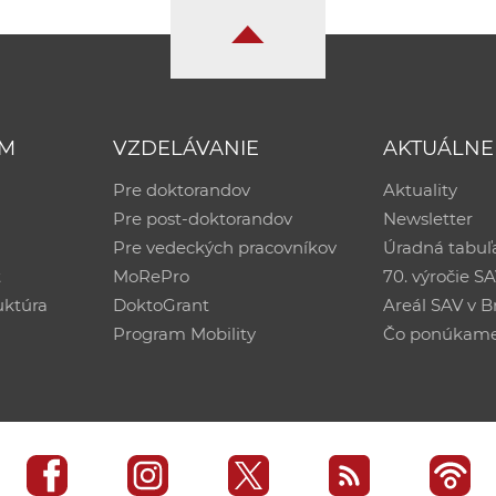
UM
VZDELÁVANIE
AKTUÁLNE
Pre doktorandov
Aktuality
Pre post-doktorandov
Newsletter
Pre vedeckých pracovníkov
Úradná tabuľ
ť
MoRePro
70. výročie S
uktúra
DoktoGrant
Areál SAV v Br
Program Mobility
Čo ponúkam