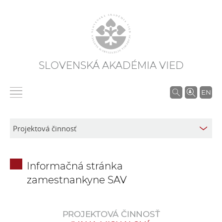
SLOVENSKÁ AKADÉMIA VIED
V
EN
y
h
ľ
a
d
Informačná stránka
á
zamestnankyne SAV
v
a
n
PROJEKTOVÁ ČINNOSŤ
i