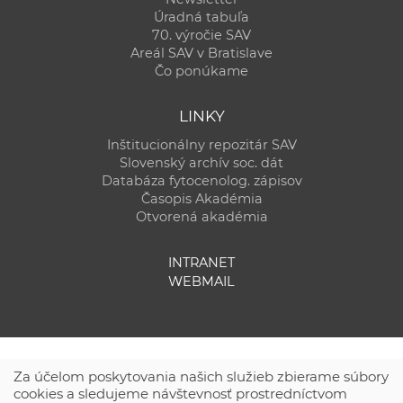
Úradná tabuľa
70. výročie SAV
Areál SAV v Bratislave
Čo ponúkame
LINKY
Inštitucionálny repozitár SAV
Slovenský archív soc. dát
Databáza fytocenolog. zápisov
Časopis Akadémia
Otvorená akadémia
INTRANET
WEBMAIL
Za účelom poskytovania našich služieb zbierame súbory
cookies a sledujeme návštevnosť prostredníctvom