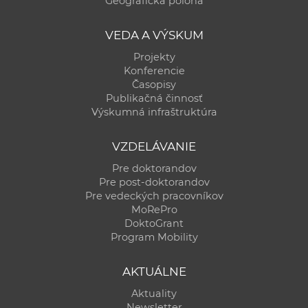
Geografická poloha
a
c
VEDA A VÝSKUM
o
Projekty
v
Konferencie
n
Časopisy
í
Publikačná činnosť
Výskumná infraštruktúra
k
o
VZDELÁVANIE
c
h
Pre doktorandov
Pre post-doktorandov
S
Pre vedeckých pracovníkov
A
MoRePro
V
DoktoGrant
Program Mobility
AKTUÁLNE
Aktuality
Newsletter