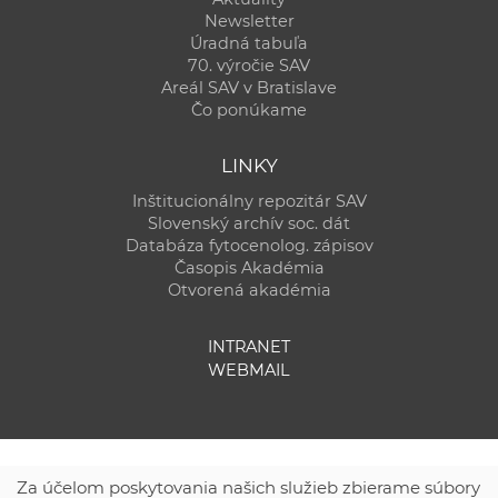
Newsletter
Úradná tabuľa
70. výročie SAV
Areál SAV v Bratislave
Čo ponúkame
LINKY
Inštitucionálny repozitár SAV
Slovenský archív soc. dát
Databáza fytocenolog. zápisov
Časopis Akadémia
Otvorená akadémia
INTRANET
WEBMAIL
Za účelom poskytovania našich služieb zbierame súbory