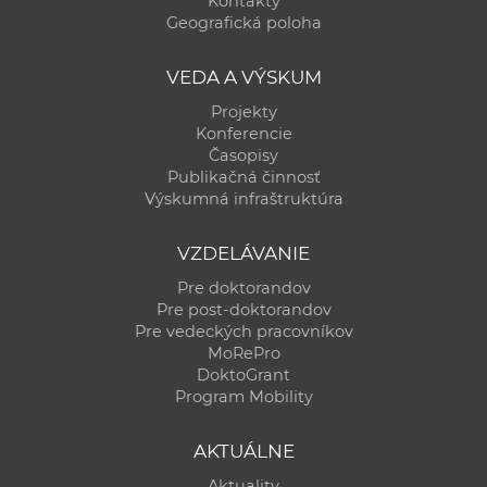
Kontakty
a
Geografická poloha
c
o
VEDA A VÝSKUM
v
Projekty
n
Konferencie
í
Časopisy
Publikačná činnosť
k
Výskumná infraštruktúra
o
c
VZDELÁVANIE
h
Pre doktorandov
S
Pre post-doktorandov
A
Pre vedeckých pracovníkov
V
MoRePro
DoktoGrant
Program Mobility
AKTUÁLNE
Aktuality