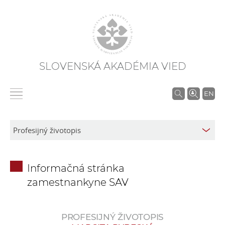
SLOVENSKÁ AKADÉMIA VIED
V
EN
y
h
ľ
a
d
Informačná stránka
á
zamestnankyne SAV
v
a
n
PROFESIJNÝ ŽIVOTOPIS
i