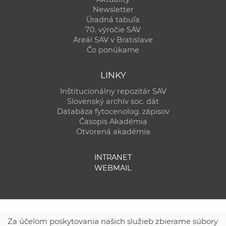
Newsletter
Úradná tabuľa
70. výročie SAV
Areál SAV v Bratislave
Čo ponúkame
LINKY
Inštitucionálny repozitár SAV
Slovenský archív soc. dát
Databáza fytocenolog. zápisov
Časopis Akadémia
Otvorená akadémia
INTRANET
WEBMAIL
Za účelom poskytovania našich služieb zbierame súbory