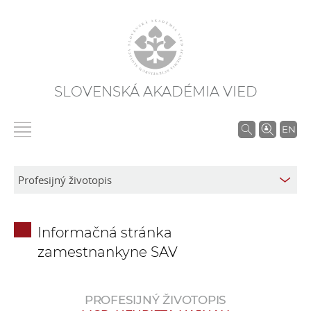
SLOVENSKÁ AKADÉMIA VIED
V
EN
y
h
ľ
a
d
Informačná stránka
á
zamestnankyne SAV
v
a
n
PROFESIJNÝ ŽIVOTOPIS
i