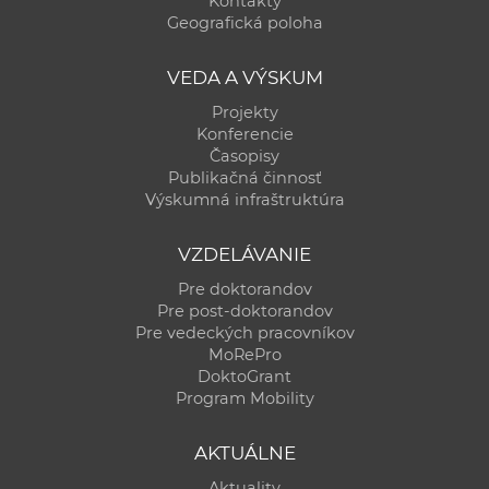
Kontakty
a
Geografická poloha
c
o
VEDA A VÝSKUM
v
Projekty
n
Konferencie
í
Časopisy
Publikačná činnosť
k
Výskumná infraštruktúra
o
c
VZDELÁVANIE
h
Pre doktorandov
S
Pre post-doktorandov
A
Pre vedeckých pracovníkov
V
MoRePro
DoktoGrant
Program Mobility
AKTUÁLNE
Aktuality