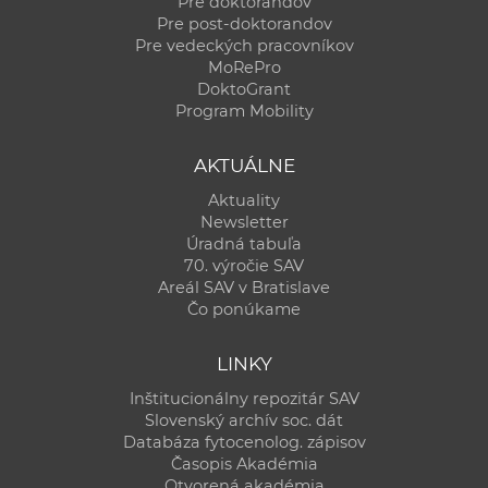
Pre doktorandov
Pre post-doktorandov
Pre vedeckých pracovníkov
MoRePro
DoktoGrant
Program Mobility
AKTUÁLNE
Aktuality
Newsletter
Úradná tabuľa
70. výročie SAV
Areál SAV v Bratislave
Čo ponúkame
LINKY
Inštitucionálny repozitár SAV
Slovenský archív soc. dát
Databáza fytocenolog. zápisov
Časopis Akadémia
Otvorená akadémia