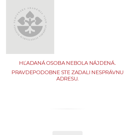
e
v
p
r
a
c
o
v
HĽADANÁ OSOBA NEBOLA NÁJDENÁ.
n
í
PRAVDEPODOBNE STE ZADALI NESPRÁVNU
ADRESU.
č
k
a
c
h
a
p
r