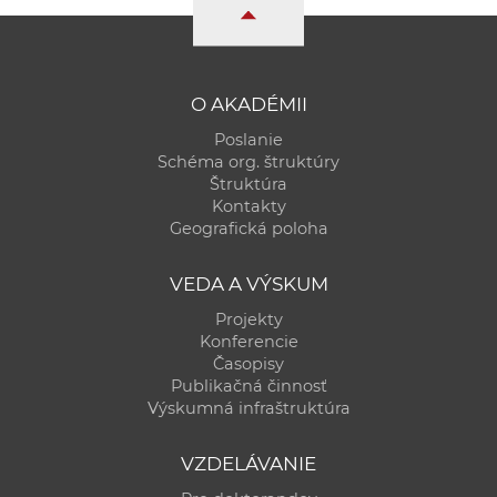
a
c
o
v
O AKADÉMII
n
Poslanie
í
Schéma org. štruktúry
k
Štruktúra
Kontakty
o
Geografická poloha
c
h
VEDA A VÝSKUM
S
Projekty
A
Konferencie
V
Časopisy
Publikačná činnosť
Výskumná infraštruktúra
VZDELÁVANIE