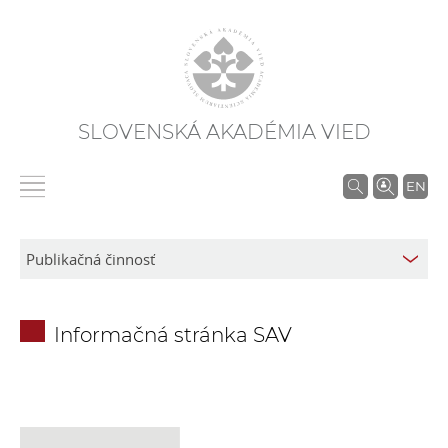
SLOVENSKÁ AKADÉMIA VIED
V
EN
y
h
ľ
a
d
Informačná stránka SAV
á
v
a
n
i