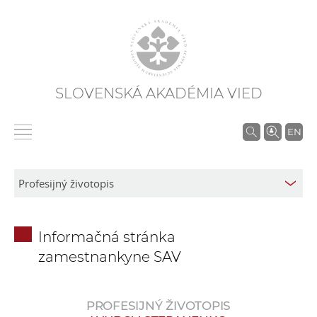
SLOVENSKÁ AKADÉMIA VIED
V
EN
y
h
ľ
a
d
Informačná stránka
á
zamestnankyne SAV
v
a
n
PROFESIJNÝ ŽIVOTOPIS
i