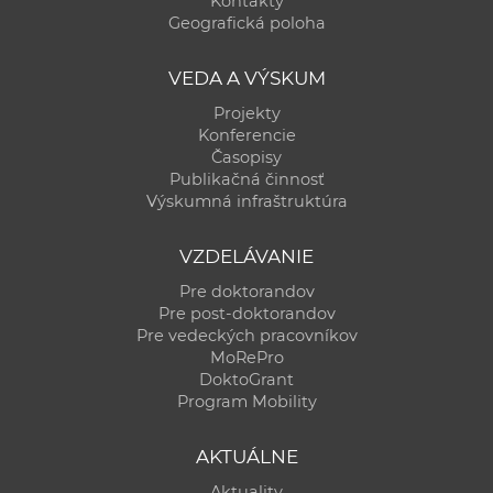
Kontakty
a
Geografická poloha
c
o
VEDA A VÝSKUM
v
Projekty
n
Konferencie
í
Časopisy
Publikačná činnosť
k
Výskumná infraštruktúra
o
c
VZDELÁVANIE
h
Pre doktorandov
S
Pre post-doktorandov
A
Pre vedeckých pracovníkov
V
MoRePro
DoktoGrant
Program Mobility
AKTUÁLNE
Aktuality