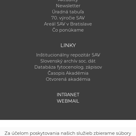
Newsletter
Úradná tabuľa
70. výročie SAV
Areál SAV v Bratislave
Čo ponúkame
LINKY
Inštitucionálny repozitár SAV
Slovenský archív soc. dát
Databáza fytocenolog. zápisov
Časopis Akadémia
Otvorená akadémia
INTRANET
WEBMAIL
Za účelom poskytovania našich služieb zbierame súbory