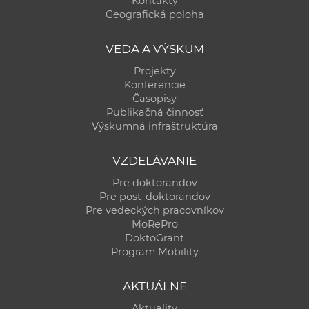
Kontakty
a
Geografická poloha
c
o
VEDA A VÝSKUM
v
Projekty
n
Konferencie
í
Časopisy
Publikačná činnosť
k
Výskumná infraštruktúra
o
c
VZDELÁVANIE
h
Pre doktorandov
S
Pre post-doktorandov
A
Pre vedeckých pracovníkov
V
MoRePro
DoktoGrant
Program Mobility
AKTUÁLNE
Aktuality