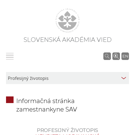
SLOVENSKÁ AKADÉMIA VIED
V
EN
y
h
ľ
a
d
Informačná stránka
á
zamestnankyne SAV
v
a
n
PROFESIJNÝ ŽIVOTOPIS
i