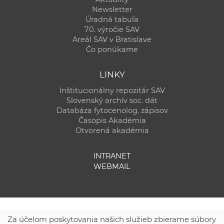
Newsletter
Úradná tabuľa
70. výročie SAV
Areál SAV v Bratislave
Čo ponúkame
LINKY
Inštitucionálny repozitár SAV
Slovenský archív soc. dát
Databáza fytocenolog. zápisov
Časopis Akadémia
Otvorená akadémia
INTRANET
WEBMAIL
Za účelom poskytovania našich služieb zbierame súbory